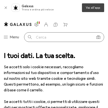
Galaxus
Vai all'app
Trova e ordina più veloce
Impostazioni
Conto cliente
Liste di confronto
Liste dei desideri
Carrello
Categoria Navigazione
Menu
Cerca
orniture per ufficio
I tuoi dati. La tua scelta.
Ordinare + Catalogare
Album fotografico
Album fotografico
Se accetti solo i cookie necessari, raccogliamo
informazioni sul tuo dispositivo e comportamento d'uso
sul nostro sito web tramite cookie e tecnologie simili.
Prodotti
Forum
Questi permettono, ad esempio, un login sicuro e funzioni
di base come il carrello.
Se accetti tutti i cookie, ci permetti di utilizzare questi
dati per mostrarti offerte personalizzate, migliorare il