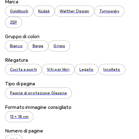
Marca
Goldbuch
Kodak
Walther Design
Turnowsky
ZEP
Gruppo di colori
Bianco
Beige
Grigio
Rilegatura
Cucita a punti
Viti per libri
Legato
Incollato
Tipo di pagina
Pagine di protezione Glassine
Formato immagine consigliato
13 x 18 cm
Numero di pagine