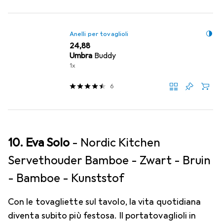
Anelli per tovaglioli
EUR
24,88
Umbra
Buddy
1x
6
10. Eva Solo
- Nordic Kitchen
Servethouder Bamboe - Zwart - Bruin
- Bamboe - Kunststof
Con le tovagliette sul tavolo, la vita quotidiana
diventa subito più festosa. Il portatovaglioli in