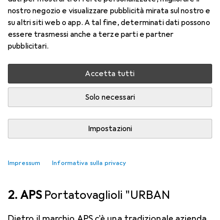
e funzionale per ogni tavolo. Realizzato in legno di
nostro negozio e visualizzare pubblicità mirata sul nostro e
mango di alta qualità, si distingue per il suo colore
su altri siti web o app. A tal fine, determinati dati possono
marrone
più
essere trasmessi anche a terze parti e partner
pubblicitari.
Anelli per tovaglioli
Accetta tutti
SCONTO SULLA QUANTITÀ
Solo necessari
EUR
12,19
da 2 Pezzi
Boltze Home
Appetito
1x
Impostazioni
1
Impressum
Informativa sulla privacy
2. APS
Portatovaglioli "URBAN
Dietro il marchio APS c'è una tradizionale azienda