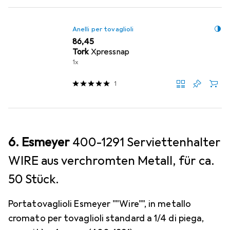
Anelli per tovaglioli
EUR
86,45
Tork
Xpressnap
1x
1
6. Esmeyer
400-1291 Serviettenhalter
WIRE aus verchromten Metall, für ca.
50 Stück.
Portatovaglioli Esmeyer ""Wire"", in metallo
cromato per tovaglioli standard a 1/4 di piega,