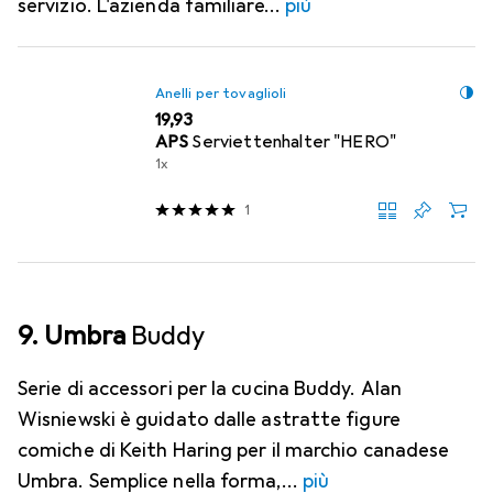
servizio. L'azienda familiare
più
Anelli per tovaglioli
EUR
19,93
APS
Serviettenhalter "HERO"
1x
1
9. Umbra
Buddy
Serie di accessori per la cucina Buddy. Alan
Wisniewski è guidato dalle astratte figure
comiche di Keith Haring per il marchio canadese
Umbra. Semplice nella forma,
più