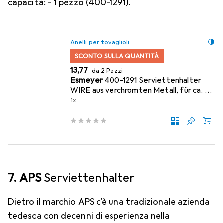
capacità: - 1 pezzo (400-1291).
Anelli per tovaglioli
SCONTO SULLA QUANTITÀ
EUR
13,77
da 2 Pezzi
Esmeyer
400-1291 Serviettenhalter
WIRE aus verchromten Metall, für ca. 50
Stück.
1x
7. APS
Serviettenhalter
Dietro il marchio APS c'è una tradizionale azienda
tedesca con decenni di esperienza nella