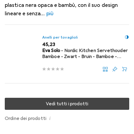
plastica nera opaca e bambù, con il suo design
lineare e senza
più
Anelli per tovaglioli
EUR
45,23
Eva Solo
- Nordic Kitchen Servethouder
Bamboe - Zwart - Bruin - Bamboe -
Kunststof
Vedi tutti i prodotti
i
Ordine dei prodotti