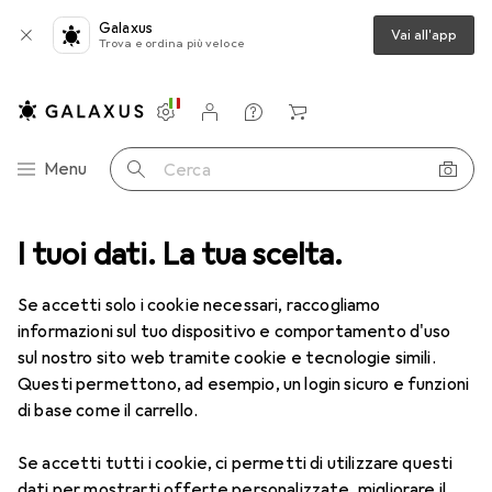
Galaxus
Vai all'app
Trova e ordina più veloce
Impostazioni
Conto cliente
Liste di confronto
Liste dei desideri
Carrello
Categoria Navigazione
Menu
Cerca
Anelli per tovaglioli più venduti
I tuoi dati. La tua scelta.
Se accetti solo i cookie necessari, raccogliamo
Questa pagina è sempre aggiornata e si aggiorna
i
informazioni sul tuo dispositivo e comportamento d'uso
automaticamente.
sul nostro sito web tramite cookie e tecnologie simili.
Questi permettono, ad esempio, un login sicuro e funzioni
di base come il carrello.
1. Boltze Home
Appetito
Se accetti tutti i cookie, ci permetti di utilizzare questi
Il portanapkin "Appetit" è un accessorio elegante
dati per mostrarti offerte personalizzate, migliorare il