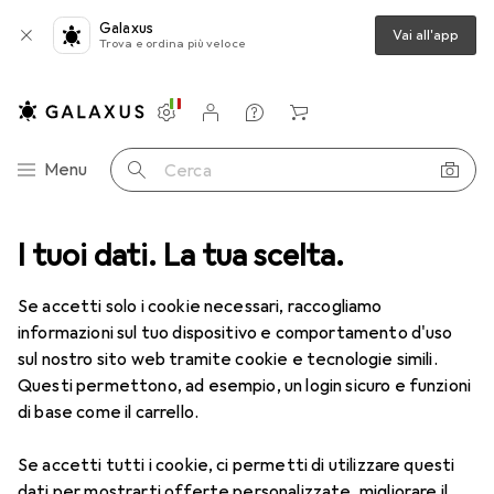
Galaxus
Vai all'app
Trova e ordina più veloce
Impostazioni
Conto cliente
Liste di confronto
Liste dei desideri
Carrello
Categoria Navigazione
Menu
Cerca
Air Optix
I tuoi dati. La tua scelta.
Produttore
Se accetti solo i cookie necessari, raccogliamo
informazioni sul tuo dispositivo e comportamento d'uso
Mostra categorie
sul nostro sito web tramite cookie e tecnologie simili.
Questi permettono, ad esempio, un login sicuro e funzioni
Mi piace questo marchio
di base come il carrello.
Se accetti tutti i cookie, ci permetti di utilizzare questi
dati per mostrarti offerte personalizzate, migliorare il