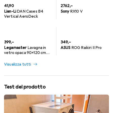
EUR
EUR
41,90
2762,–
Lian-Li
DAN Cases B4
Sony
RX10 V
Vertical AeroDeck
EUR
EUR
399,–
349,–
Legamaster
Lavagna in
ASUS
ROG Raikiri II Pro
vetro opaca 90x120 cm
Cloud Dancer White
Visualizza tutti
Test del prodotto