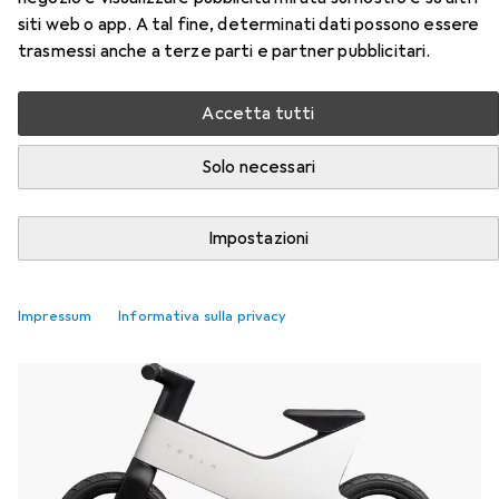
siti web o app. A tal fine, determinati dati possono essere
trasmessi anche a terze parti e partner pubblicitari.
Accetta tutti
«Toniebox Lite»: Tonies lancia una
variante economica
Solo necessari
Stephan Lamprecht
34 like
34
0 commenti
0
Impostazioni
Novità e trend
Impressum
Informativa sulla privacy