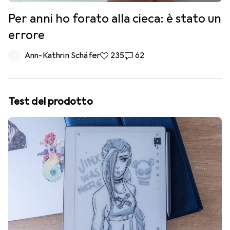
Per anni ho forato alla cieca: è stato un
errore
Ann-Kathrin Schäfer
235 like
235
62 commenti
62
Test del prodotto