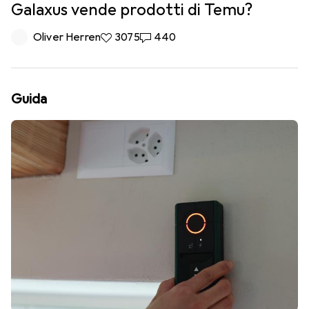
Galaxus vende prodotti di Temu?
Oliver Herren
3075 like
3075
440 commenti
440
Guida