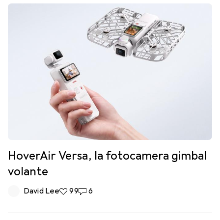
HoverAir Versa, la fotocamera gimbal
volante
David Lee
99 like
99
6 commenti
6