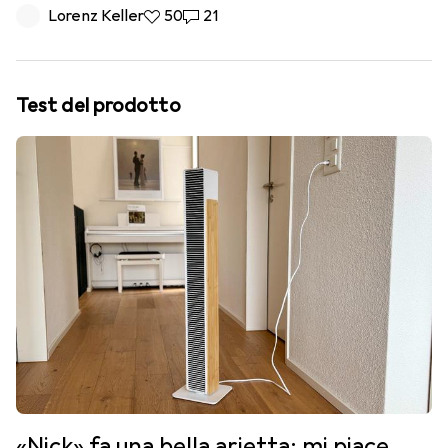
Lorenz Keller
50 like
50
21 commenti
21
Test del prodotto
«Nick» fa una bella arietta: mi piace