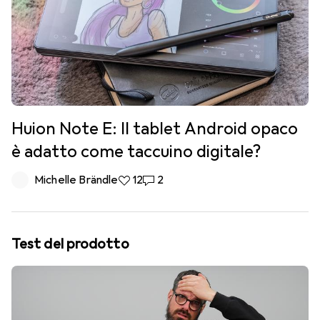
Huion Note E: Il tablet Android opaco
è adatto come taccuino digitale?
Michelle Brändle
12 like
12
2 commenti
2
Test del prodotto