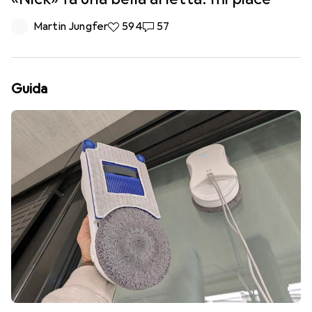
Martin Jungfer
594 like
594
57 commenti
57
Guida