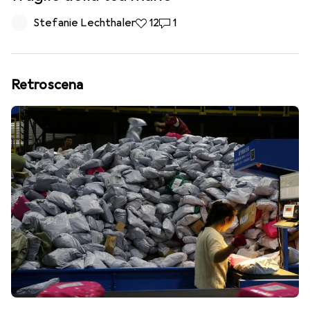
Stefanie Lechthaler
12 like
12
1 commento
1
Retroscena