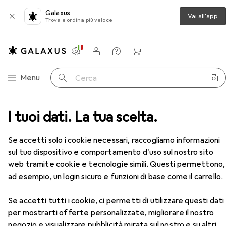
Galaxus
Vai all'app
Trova e ordina più veloce
Impostazioni
Conto cliente
Liste di confronto
Liste dei desideri
Carrello
Categoria Navigazione
Menu
Cerca
Novità e trend
galaxus.it – più di un negozio online
I tuoi dati. La tua scelta.
Se accetti solo i cookie necessari, raccogliamo informazioni
sul tuo dispositivo e comportamento d'uso sul nostro sito
web tramite cookie e tecnologie simili. Questi permettono,
ad esempio, un login sicuro e funzioni di base come il carrello.
Se accetti tutti i cookie, ci permetti di utilizzare questi dati
per mostrarti offerte personalizzate, migliorare il nostro
negozio e visualizzare pubblicità mirata sul nostro e su altri