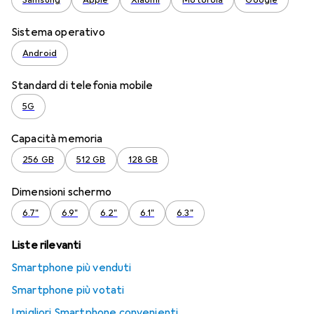
Samsung
Apple
Xiaomi
Motorola
Google
Sistema operativo
Android
Standard di telefonia mobile
5G
Capacità memoria
256 GB
512 GB
128 GB
Dimensioni schermo
6.7"
6.9"
6.2"
6.1"
6.3"
Liste rilevanti
Smartphone più venduti
Smartphone più votati
I migliori Smartphone convenienti