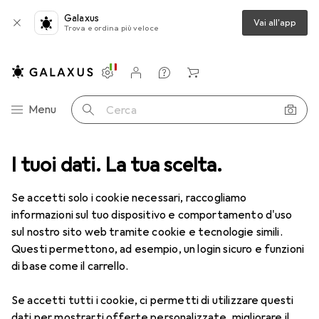
Galaxus
Vai all'app
Trova e ordina più veloce
Impostazioni
Conto cliente
Liste di confronto
Liste dei desideri
Carrello
Categoria Navigazione
Menu
Cerca
tegorie
I tuoi dati. La tua scelta.
IT + Multimedia
Smartphone + Tablet
Smartphone
Smartphone
Se accetti solo i cookie necessari, raccogliamo
informazioni sul tuo dispositivo e comportamento d'uso
sul nostro sito web tramite cookie e tecnologie simili.
Prodotti
Forum
Questi permettono, ad esempio, un login sicuro e funzioni
di base come il carrello.
Se accetti tutti i cookie, ci permetti di utilizzare questi
dati per mostrarti offerte personalizzate, migliorare il