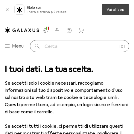
Galaxus
Vai all'app
Trova e ordina più veloce
Impostazioni
Conto cliente
Liste di confronto
Liste dei desideri
Carrello
Categoria Navigazione
Menu
Cerca
Tutte le categorie
I tuoi dati. La tua scelta.
Giocattoli
Edilizia + Design
Playmobil
Playmobil
Se accetti solo i cookie necessari, raccogliamo
informazioni sul tuo dispositivo e comportamento d'uso
sul nostro sito web tramite cookie e tecnologie simili.
Prodotti
Forum
Questi permettono, ad esempio, un login sicuro e funzioni
di base come il carrello.
Se accetti tutti i cookie, ci permetti di utilizzare questi
dati per mostrarti offerte personalizzate, migliorare il