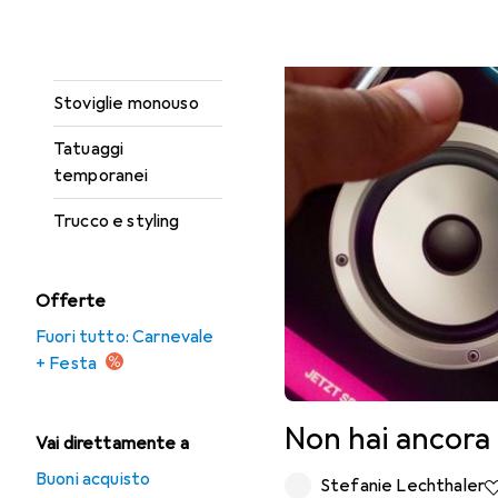
Lenti a contatto
colorate
Stoviglie monouso
Tatuaggi
temporanei
Trucco e styling
Offerte
Fuori tutto: Carnevale
+ Festa
Non hai ancora 
Vai direttamente a
Buoni acquisto
Stefanie Lechthaler
6