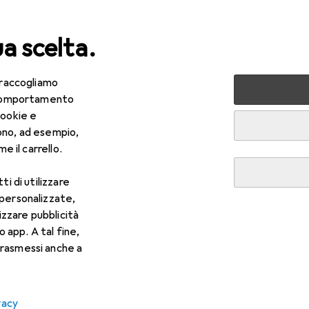
ua scelta.
 raccogliamo
cattoli
Carnevale + Festa
e comportamento
cookie e
 Festa
ono, ad esempio,
e il carrello.
ti di utilizzare
 personalizzate,
lizzare pubblicità
o app. A tal fine,
rasmessi anche a
vacy