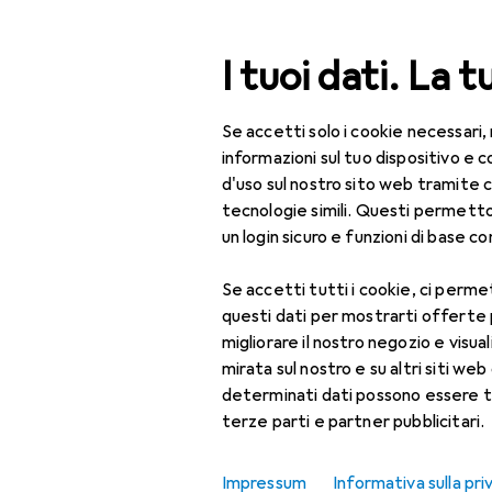
Cerca
I tuoi dati. La t
Se accetti solo i cookie necessari,
Categoria Navigazione
Tutte le categorie
Gio
Tutte le categorie
informazioni sul tuo dispositivo 
d'uso sul nostro sito web tramite 
Carnevale +
Giocattoli
tecnologie simili. Questi permett
un login sicuro e funzioni di base com
Carnevale + Festa
Accessori per
Se accetti tutti i cookie, ci permet
Scopri
Forum
palloncini
questi dati per mostrarti offerte
migliorare il nostro negozio e visua
Test del prodotto
Decorazioni da festa
mirata sul nostro e su altri siti web 
determinati dati possono essere t
Decorazioni da
terze parti e partner pubblicitari.
spargere
Giochi per feste
Impressum
Informativa sulla pri