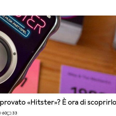
provato «Hitster»? È ora di scoprirl
0 like
60
33 commenti
33