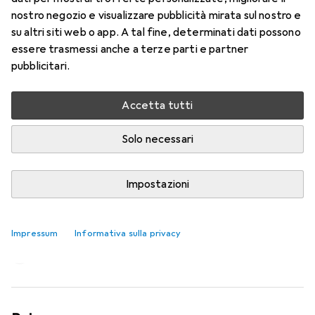
nostro negozio e visualizzare pubblicità mirata sul nostro e
su altri siti web o app. A tal fine, determinati dati possono
essere trasmessi anche a terze parti e partner
pubblicitari.
Accetta tutti
Solo necessari
Impostazioni
Giocare o non giocare ai videogiochi,
questo è il dilemma
Impressum
Informativa sulla privacy
Ann-Kathrin Schäfer
67 like
67
98 commenti
98