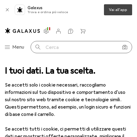
Galaxus
Vai all'app
Trova e ordina più veloce
Impostazioni
Conto cliente
Liste di confronto
Liste dei desideri
Carrello
Categoria Navigazione
Menu
Cerca
I tuoi dati. La tua scelta.
Tutte le categorie
Giocattoli
Creatività + apprendimento
Creatività + apprendimento
Se accetti solo i cookie necessari, raccogliamo
informazioni sul tuo dispositivo e comportamento d'uso
sul nostro sito web tramite cookie e tecnologie simili.
Scopri
Forum
Questi permettono, ad esempio, un login sicuro e funzioni
di base come il carrello.
Retroscena
Se accetti tutti i cookie, ci permetti di utilizzare questi
dati per mostrarti offerte personalizzate, migliorare il