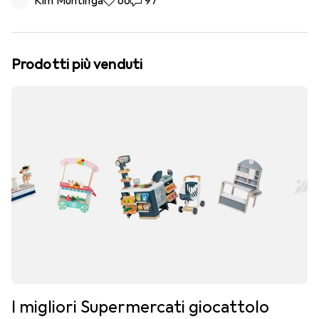
Kim Muntinga
66 like
66
97 commenti
97
Prodotti più venduti
I migliori Supermercati giocattolo