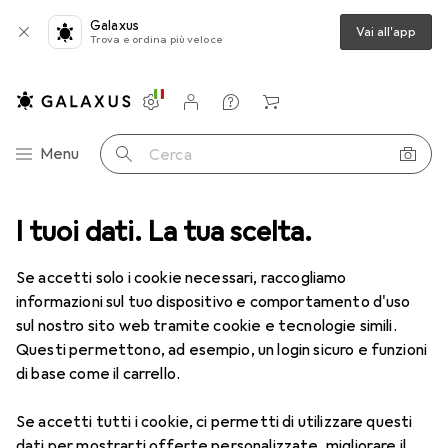
Galaxus
Vai all'app
Trova e ordina più veloce
Impostazioni
Conto cliente
Liste di confronto
Liste dei desideri
Carrello
Categoria Navigazione
Menu
Cerca
per smartphone
I tuoi dati. La tua scelta.
Riparazione smartphone
Batteria smartphone
Batteria smartphone
Se accetti solo i cookie necessari, raccogliamo
informazioni sul tuo dispositivo e comportamento d'uso
sul nostro sito web tramite cookie e tecnologie simili.
Prodotti
Forum
Questi permettono, ad esempio, un login sicuro e funzioni
di base come il carrello.
Se accetti tutti i cookie, ci permetti di utilizzare questi
dati per mostrarti offerte personalizzate, migliorare il