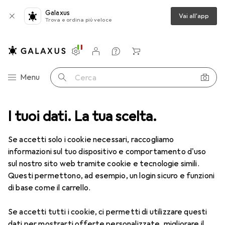
Galaxus
Vai all'app
Trova e ordina più veloce
Impostazioni
Conto cliente
Liste di confronto
Liste dei desideri
Carrello
Categoria Navigazione
Menu
Cerca
Amazon
I tuoi dati. La tua scelta.
Produttore
Se accetti solo i cookie necessari, raccogliamo
informazioni sul tuo dispositivo e comportamento d'uso
Mostra categorie
sul nostro sito web tramite cookie e tecnologie simili.
Questi permettono, ad esempio, un login sicuro e funzioni
Mi piace questo marchio
di base come il carrello.
Scopri di più su Amazon
Se accetti tutti i cookie, ci permetti di utilizzare questi
dati per mostrarti offerte personalizzate, migliorare il