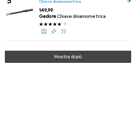
Chiave dinamometrica
EUR
149,99
Gedore
Chiave dinamometrica
7
Mostra di più