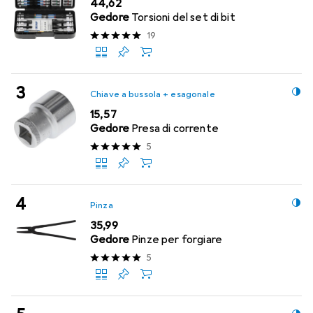
EUR
44,62
Gedore
Torsioni del set di bit
19
Chiave a bussola + esagonale
EUR
15,57
Gedore
Presa di corrente
5
Pinza
EUR
35,99
Gedore
Pinze per forgiare
5