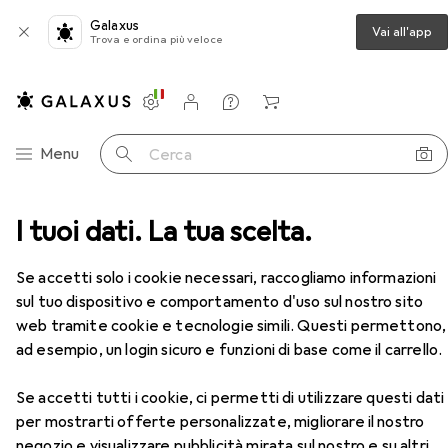
Galaxus
Vai all'app
Trova e ordina più veloce
Impostazioni
Conto cliente
Liste di confronto
Liste dei desideri
Carrello
Categoria Navigazione
Menu
Cerca
Gedore
I tuoi dati. La tua scelta.
Produttore
Se accetti solo i cookie necessari, raccogliamo informazioni
sul tuo dispositivo e comportamento d'uso sul nostro sito
Mostra categorie
web tramite cookie e tecnologie simili. Questi permettono,
ad esempio, un login sicuro e funzioni di base come il carrello.
Mi piace questo marchio
Se accetti tutti i cookie, ci permetti di utilizzare questi dati
per mostrarti offerte personalizzate, migliorare il nostro
negozio e visualizzare pubblicità mirata sul nostro e su altri