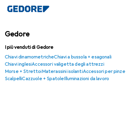
Gedore
I più venduti di Gedore
Chiavi dinamometriche
Chiavi a bussola + esagonali
Chiavi inglesi
Accessori valigetta degli attrezzi
Morse + Strettoi
Materassini isolanti
Accessori per pinze
Scalpelli
Cazzuole + Spatole
Illuminazioni da lavoro