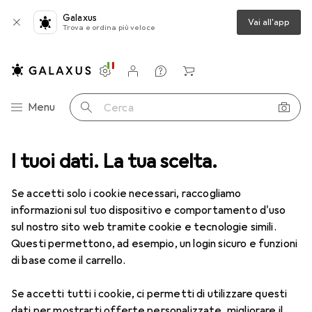
Galaxus
Vai all'app
Trova e ordina più veloce
Impostazioni
Conto cliente
Liste di confronto
Liste dei desideri
Carrello
Categoria Navigazione
Menu
Cerca
Kenwood
I tuoi dati. La tua scelta.
Produttore
Se accetti solo i cookie necessari, raccogliamo
informazioni sul tuo dispositivo e comportamento d'uso
Mostra categorie
sul nostro sito web tramite cookie e tecnologie simili.
Questi permettono, ad esempio, un login sicuro e funzioni
Mi piace questo marchio
di base come il carrello.
Scopri di più su Kenwood
Se accetti tutti i cookie, ci permetti di utilizzare questi
dati per mostrarti offerte personalizzate, migliorare il