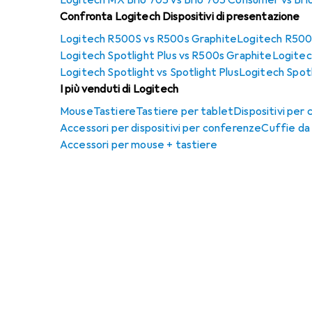
Logitech MX Brio 705 vs Brio 705 Consumer vs Brio
Confronta Logitech Dispositivi di presentazione
Logitech R500S vs R500s Graphite
Logitech R500S
Logitech Spotlight Plus vs R500s Graphite
Logitec
Logitech Spotlight vs Spotlight Plus
Logitech Spotl
I più venduti di Logitech
Mouse
Tastiere
Tastiere per tablet
Dispositivi per
Accessori per dispositivi per conferenze
Cuffie da 
Accessori per mouse + tastiere