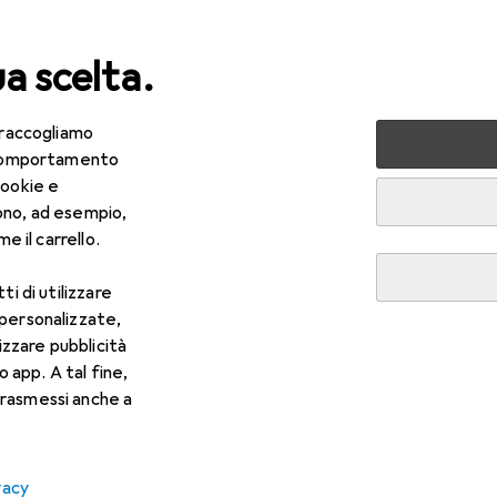
ua scelta.
 raccogliamo
e comportamento
cookie e
ono, ad esempio,
e il carrello.
h
ti di utilizzare
 personalizzate,
lizzare pubblicità
o app. A tal fine,
rasmessi anche a
vacy