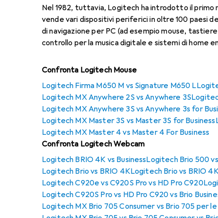
Nel 1982, tuttavia, Logitech ha introdotto il prim
vende vari dispositivi periferici in oltre 100 paes
di navigazione per PC (ad esempio mouse, tastiere e
controllo per la musica digitale e sistemi di home 
Confronta Logitech Mouse
Logitech Firma M650 M vs Signature M650 L
Logite
Logitech MX Anywhere 2S vs Anywhere 3S
Logite
Logitech MX Anywhere 3S vs Anywhere 3s for Bus
Logitech MX Master 3S vs Master 3S for Business
Logitech MX Master 4 vs Master 4 For Business
Confronta Logitech Webcam
Logitech BRIO 4K vs Business
Logitech Brio 500 v
Logitech Brio vs BRIO 4K
Logitech Brio vs BRIO 4K
Logitech C920e vs C920S Pro vs HD Pro C920
Log
Logitech C920S Pro vs HD Pro C920 vs Brio Busine
Logitech MX Brio 705 Consumer vs Brio 705 per le