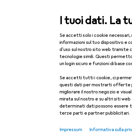
Cerca
I tuoi dati. La t
Se accetti solo i cookie necessari,
Logitech
Categoria Navigazione
Tutte le categorie
informazioni sul tuo dispositivo 
d'uso sul nostro sito web tramite 
Produttore
tecnologie simili. Questi permett
Arredamento
un login sicuro e funzioni di base com
Scopri di più su Logitec
Lampada da tavolo
Se accetti tutti i cookie, ci permet
questi dati per mostrarti offerte
Giocattoli
migliorare il nostro negozio e visua
mirata sul nostro e su altri siti web 
Cuffie per bambini
determinati dati possono essere t
terze parti e partner pubblicitari.
IT + Multimedia
Access Point
Impressum
Informativa sulla pri