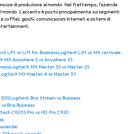
o mouse di produzione al mondo. Nel frattempo, l'azienda
i del mondo. L'accento è posto principalmente sui segmenti
 cuffie), giochi, comunicazioni Internet e sistemi di
entertainment.
ch Lift vs Lift for Business
Logitech Lift vs MX verticale
ch MX Anywhere 3 vs Anywhere 3S
iness
Logitech MX Master 3S vs Master 2S
Logitech MX Master 4 vs Master 3S
s 505
Logitech Brio Stream vs Business
 vs Brio Business
itech C920S Pro vs HD Pro C920
ss
 aziende