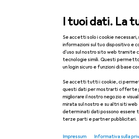
Cerca
I tuoi dati. La t
Se accetti solo i cookie necessari,
Categoria Navigazione
IT + Multimedia
informazioni sul tuo dispositivo 
d'uso sul nostro sito web tramite 
Per la casa
tecnologie simili. Questi permett
un login sicuro e funzioni di base com
Fai da te + Giardino
Se accetti tutti i cookie, ci permet
Arredamento
questi dati per mostrarti offerte
Sport
migliorare il nostro negozio e visua
mirata sul nostro e su altri siti web 
Giocattoli
determinati dati possono essere t
terze parti e partner pubblicitari.
Bellezza + Salute
Erotismo
Impressum
Informativa sulla pri