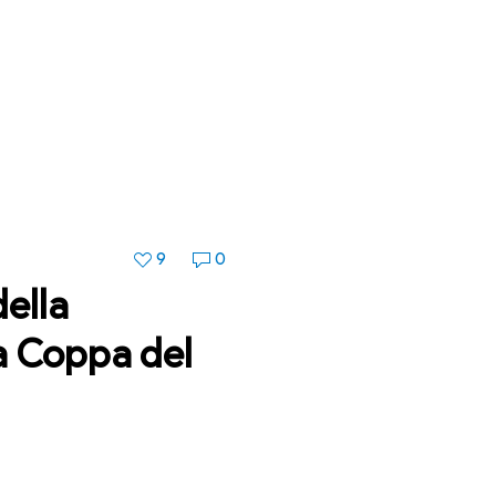
9
0
della
la Coppa del