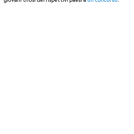
giovani tifosi dei rispettivi paesi a
un concorso
.