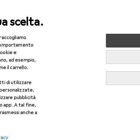
ua scelta.
 raccogliamo
e comportamento
cookie e
ono, ad esempio,
e il carrello.
ti di utilizzare
 personalizzate,
lizzare pubblicità
o app. A tal fine,
rasmessi anche a
vacy