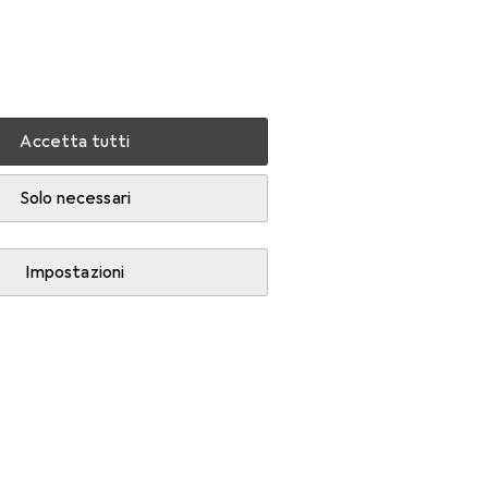
Impostazioni
Conto cliente
Liste di confronto
Liste dei desideri
Carrello
Accedi
Accetta tutti
Solo necessari
Impostazioni