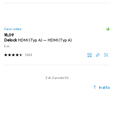
Cavo video
EUR
18,09
Delock
HDMI (Typ A) — HDMI (Typ A)
5 m
1263
2 di 2 prodotti
In alto