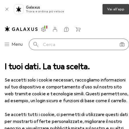
Galaxus
Vai all'app
Trova e ordina più veloce
Impostazioni
Conto cliente
Liste di confronto
Liste dei desideri
Carrello
Categoria Navigazione
Menu
Cerca
er Calibro Poggiatesta poggiatesta Monitor DVDPlayer
I tuoi dati. La tua scelta.
Accessori
EUR
169,56
Se accetti solo i cookie necessari, raccogliamo informazioni
Caliber
Calibro Poggiatesta
sul tuo dispositivo e comportamento d'uso sul nostro sito
poggiatesta Monitor DVDPlayer
web tramite cookie e tecnologie simili. Questi permettono,
Lettore DVD portatile
ad esempio, un login sicuro e funzioni di base come il carrello.
Se accetti tutti i cookie, ci permetti di utilizzare questi dati
Accessori per Caliber Calibro
per mostrarti offerte personalizzate, migliorare il nostro
Poggiatesta poggiatesta
negozio e visualizzare pubblicità mirata sul nostro e su altri