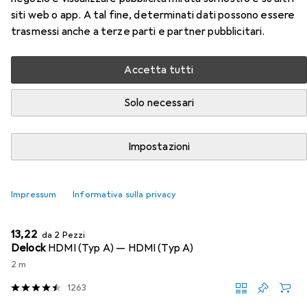
siti web o app. A tal fine, determinati dati possono essere
Monitor DVDPlayer
trasmessi anche a terze parti e partner pubblicitari.
Qui trovi accessori adatti per il prodotto Caliber Calibro
Accetta tutti
Poggiatesta poggiatesta Monitor DVDPlayer della
categoria Cavo video.
Solo necessari
Rilevanza
Elenco dei prodotti
Impostazioni
Impressum
Informativa sulla privacy
SCONTO SULLA QUANTITÀ
Cavo video
EUR
13,22
da 2 Pezzi
Delock
HDMI (Typ A) — HDMI (Typ A)
2 m
1263