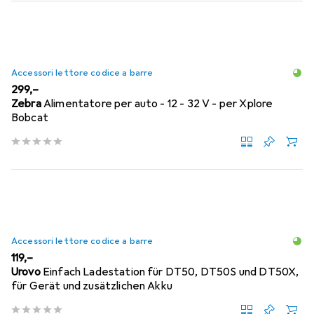
Accessori lettore codice a barre
EUR
299,–
Zebra
Alimentatore per auto - 12 - 32 V - per Xplore
Bobcat
Accessori lettore codice a barre
EUR
119,–
Urovo
Einfach Ladestation für DT50, DT50S und DT50X,
für Gerät und zusätzlichen Akku