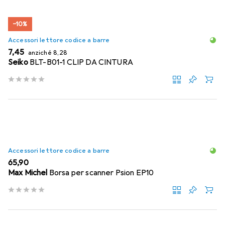
−10%
Accessori lettore codice a barre
EUR
EUR
7,45
anziché
8,28
Seiko
BLT-B01-1 CLIP DA CINTURA
Accessori lettore codice a barre
EUR
65,90
Max Michel
Borsa per scanner Psion EP10