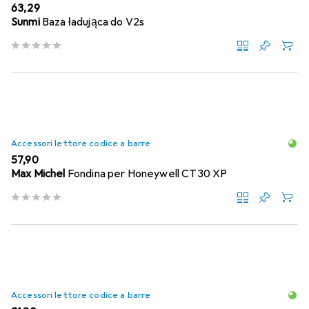
EUR
63,29
Sunmi
Baza ładująca do V2s
Accessori lettore codice a barre
EUR
57,90
Max Michel
Fondina per Honeywell CT30 XP
Accessori lettore codice a barre