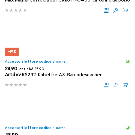
Max Michel
Custodia per Casio IT-G400, cinturino da polso
−19%
Accessori lettore codice a barre
EUR
EUR
28,90
anziché
35,90
Artdev
RS232-Kabel für AS-Barcodescanner
Accessori lettore codice a barre