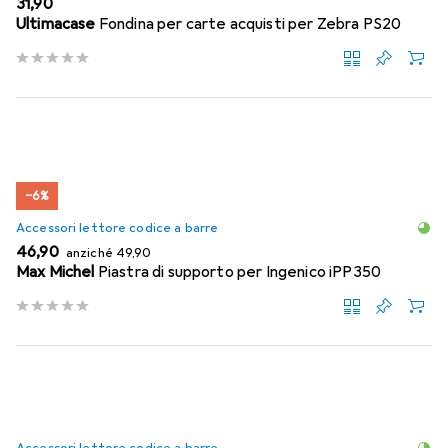
EUR
31,90
Ultimacase
Fondina per carte acquisti per Zebra PS20
−6%
Accessori lettore codice a barre
EUR
EUR
46,90
anziché
49,90
Max Michel
Piastra di supporto per Ingenico iPP350