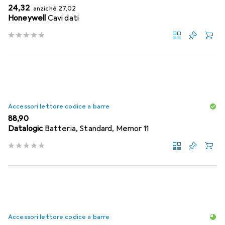
EUR
EUR
24,32
anziché
27,02
Honeywell
Cavi dati
Accessori lettore codice a barre
EUR
88,90
Datalogic
Batteria, Standard, Memor 11
Accessori lettore codice a barre