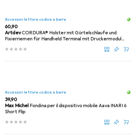
Accessori lettore codice a barre
EUR
60,90
Artdev
CORDURA® Holster mit Gürtelschlaufe und
Fixierriemen für Handheld Terminal mit Druckermodul...
Accessori lettore codice a barre
EUR
39,90
Max Michel
Fondina per il dispositivo mobile Aava INARI 6
Short Flip