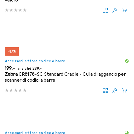
velcro
−17%
Accessori lettore codice a barre
EUR
EUR
199,–
anziché
239,–
Zebra
CR8178-SC Standard Cradle - Culla di aggancio per
scanner di codici a barre
Accessori lettore codice a barre