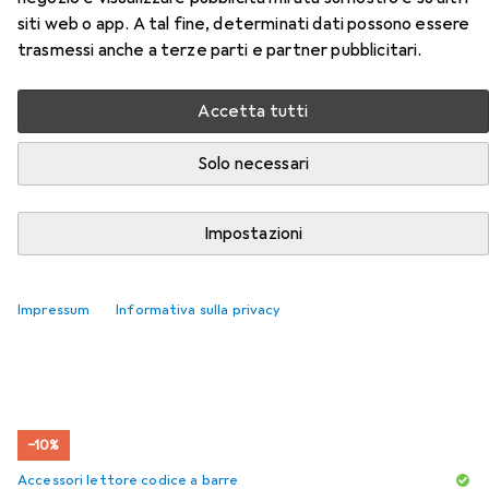
Accessori per Datalogic Gryphon
siti web o app. A tal fine, determinati dati possono essere
trasmessi anche a terze parti e partner pubblicitari.
I GD4520
Accetta tutti
Qui trovi accessori adatti per il prodotto Datalogic
Gryphon I GD4520 della categoria Accessori lettore
Solo necessari
codice a barre.
Impostazioni
Popolare
Datalogic
Rilevanza
Impressum
Informativa sulla privacy
Elenco dei prodotti
−10%
Accessori lettore codice a barre