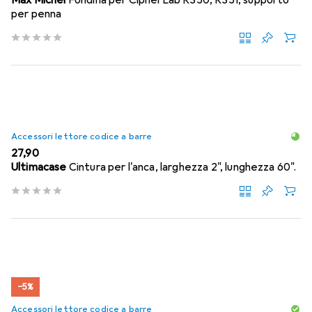
Max Michel
Fondina per CipherLab RS30, RS31, supporto
per penna
Accessori lettore codice a barre
EUR
27,90
Ultimacase
Cintura per l'anca, larghezza 2", lunghezza 60".
−5%
Accessori lettore codice a barre