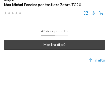
EUR
48,90
Max Michel
Fondina per tastiera Zebra TC20
48 di 92 prodotti
Mostra di più
In alto