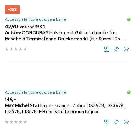
−23%
Accessori lettore codice a barre
EUR
EUR
42,90
anziché
55,90
Artdev
CORDURA® Holster mit Gürtelschlaufe für
Handheld Terminal ohne Druckermodul (für Sunmi L2s,...
Accessori lettore codice a barre
EUR
149,–
Max Michel
Staffa per scanner Zebra DS3578, DS3678,
LI3678, LI3678-ER con staffa di montaggio