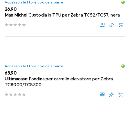
Accessori lettore codice a barre
EUR
26,90
Max Michel
Custodia in TPU per Zebra TC52/TC57, nera
Accessori lettore codice a barre
EUR
63,90
Ultimacase
Fondina per carrello elevatore per Zebra
TC8000/TC8300