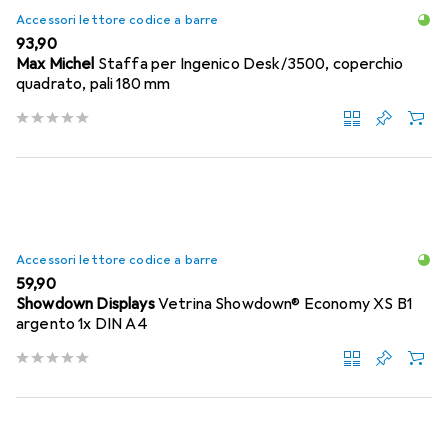
Accessori lettore codice a barre
EUR
93,90
Max Michel
Staffa per Ingenico Desk/3500, coperchio
quadrato, pali 180 mm
Accessori lettore codice a barre
EUR
59,90
Showdown Displays
Vetrina Showdown® Economy XS B1
argento 1x DIN A4