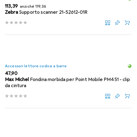
EUR
EUR
113,39
anziché
119,36
Zebra
Supporto scanner 21-52612-01R
Accessori lettore codice a barre
EUR
47,90
Max Michel
Fondina morbida per Point Mobile PM451 - clip
da cintura