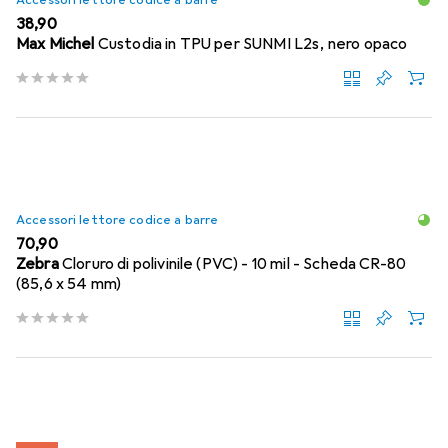
Accessori lettore codice a barre
EUR
38,90
Max Michel
Custodia in TPU per SUNMI L2s, nero opaco
Accessori lettore codice a barre
EUR
70,90
Zebra
Cloruro di polivinile (PVC) - 10 mil - Scheda CR-80
(85,6 x 54 mm)