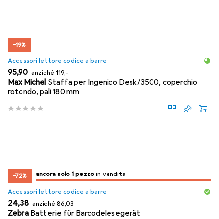
−19%
Accessori lettore codice a barre
EUR
EUR
95,90
anziché
119,–
Max Michel
Staffa per Ingenico Desk/3500, coperchio
rotondo, pali 180 mm
solo 1 pezzo
ancora solo 1 pezzo
in vendita
in vendita
−72%
Accessori lettore codice a barre
EUR
EUR
24,38
anziché
86,03
Zebra
Batterie für Barcodelesegerät