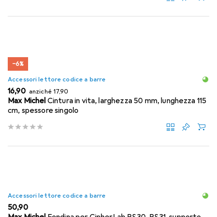
−6%
Accessori lettore codice a barre
EUR
EUR
16,90
anziché
17,90
Max Michel
Cintura in vita, larghezza 50 mm, lunghezza 115
cm, spessore singolo
Accessori lettore codice a barre
EUR
50,90