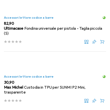
Accessori lettore codice a barre
EUR
82,90
Ultimacase
Fondina universale per pistola - Taglia piccola
(S)
Accessori lettore codice a barre
EUR
30,90
Max Michel
Custodia in TPU per SUNMI P2 Mini,
trasparente