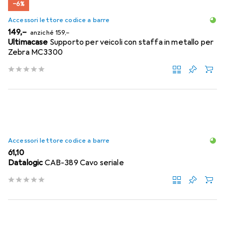
−6%
Accessori lettore codice a barre
EUR
EUR
149,–
anziché
159,–
Ultimacase
Supporto per veicoli con staffa in metallo per
Zebra MC3300
Accessori lettore codice a barre
EUR
61,10
Datalogic
CAB-389 Cavo seriale