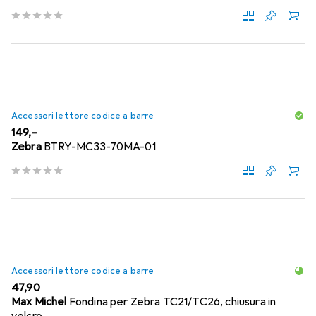
Accessori lettore codice a barre
EUR
149,–
Zebra
BTRY-MC33-70MA-01
Accessori lettore codice a barre
EUR
47,90
Max Michel
Fondina per Zebra TC21/TC26, chiusura in