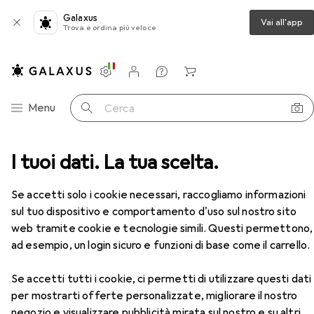
Galaxus
Vai all'app
Trova e ordina più veloce
Impostazioni
Conto cliente
Liste di confronto
Liste dei desideri
Carrello
Categoria Navigazione
Menu
Cerca
ettore codice a barre
I tuoi dati. La tua scelta.
Datalogic Gryphon I GD4520
Accessori
Se accetti solo i cookie necessari, raccogliamo informazioni
sul tuo dispositivo e comportamento d'uso sul nostro sito
EUR
269,–
web tramite cookie e tecnologie simili. Questi permettono,
Datalogic
Gryphon I GD4520
Codici a barre 1D, Codici a barre 2D
ad esempio, un login sicuro e funzioni di base come il carrello.
Se accetti tutti i cookie, ci permetti di utilizzare questi dati
per mostrarti offerte personalizzate, migliorare il nostro
negozio e visualizzare pubblicità mirata sul nostro e su altri