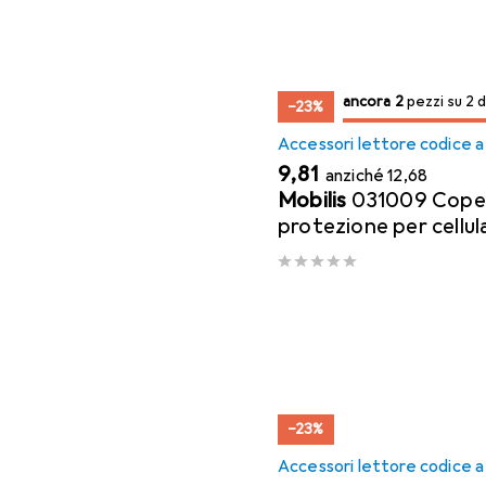
2
2
ancora 2
/ 2
/ 2 in vendita
pezzi su 2 d
−23%
Accessori lettore codice a
EUR
EUR
9,81
anziché
12,68
Mobilis
031009 Coper
protezione per cellul
−23%
Accessori lettore codice a