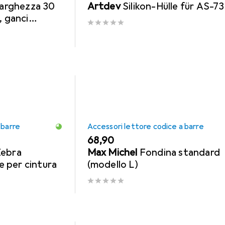
 larghezza 30
Artdev
Silikon-Hülle für AS-7
, ganci
 barre
Accessori lettore codice a barre
EUR
68,90
Zebra
Max Michel
Fondina standard
 per cintura
(modello L)