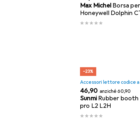
Max Michel
Borsa per
Honeywell Dolphin 
−23%
Accessori lettore codice a
EUR
EUR
46,90
anziché
60,90
Sunmi
Rubber booth 
pro L2 L2H