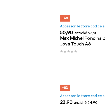
−6%
Accessori lettore codice a
EUR
EUR
50,90
anziché
53,90
Max Michel
Fondina p
Joya Touch A6
−8%
Accessori lettore codice a
EUR
EUR
22,90
anziché
24,90