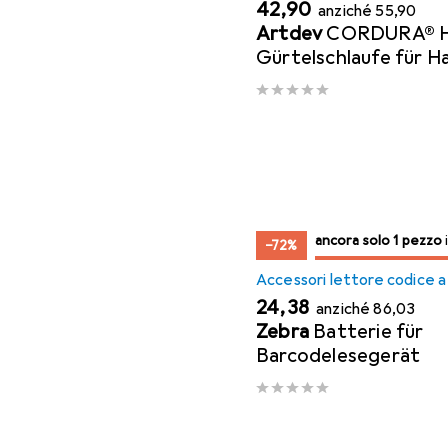
EUR
EUR
42,90
anziché
55,90
Artdev
CORDURA® Ho
Gürtelschlaufe für H
Terminal ohne Drucke
Sunmi L2s,...
solo 1 pezzo
ancora solo 1 pezzo
in vend
−72%
Accessori lettore codice a
EUR
EUR
24,38
anziché
86,03
Zebra
Batterie für
Barcodelesegerät