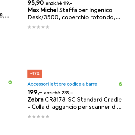
EUR
EUR
95,90
anziché
119,–
r
Max Michel
Staffa per Ingenico
8,
Desk/3500, coperchio rotondo,
pali 180 mm
−17%
Accessori lettore codice a barre
EUR
EUR
199,–
anziché
239,–
Zebra
CR8178-SC Standard Cradle
- Culla di aggancio per scanner di
codici a barre