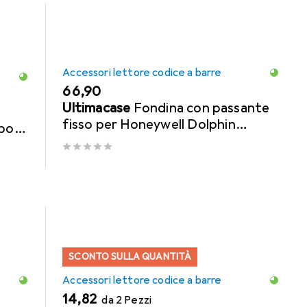
Accessori lettore codice a barre
EUR
66,90
Ultimacase
Fondina con passante
fisso per Honeywell Dolphin
ubo
CT40/50/60 con impugnatura di
dispiegamento
SCONTO SULLA QUANTITÀ
Accessori lettore codice a barre
EUR
14,82
da 2 Pezzi