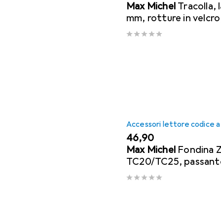
Max Michel
Tracolla,
mm, rotture in velcro
girevoli
Accessori lettore codice a
EUR
46,90
Max Michel
Fondina 
TC20/TC25, passante