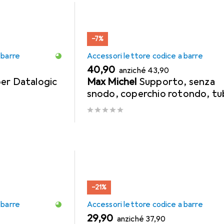
−7%
 barre
Accessori lettore codice a barre
EUR
EUR
40,90
anziché
43,90
er Datalogic
Max Michel
Supporto, senza
snodo, coperchio rotondo, t
del supporto 180 mm
−21%
 barre
Accessori lettore codice a barre
EUR
EUR
29,90
anziché
37,90