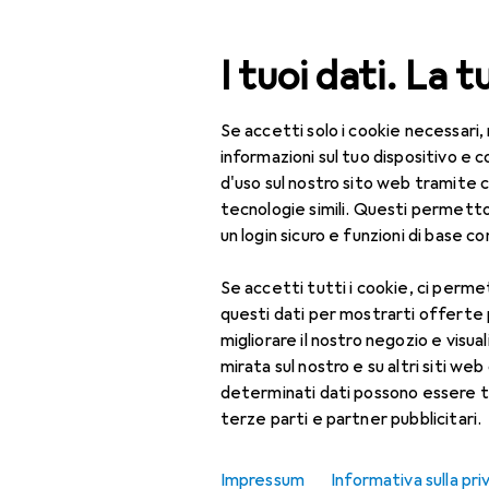
Cerca
I tuoi dati. La t
Se accetti solo i cookie necessari,
Categoria Navigazione
Tutte le categorie
IT + Multimedia
Tutte le categorie
informazioni sul tuo dispositivo 
d'uso sul nostro sito web tramite 
IT + Multimedia
tecnologie simili. Questi permett
EU
60
un login sicuro e funzioni di base com
Periferiche
Da
Codi
Se accetti tutti i cookie, ci permet
Stampanti + Scanner
questi dati per mostrarti offerte
Scansione
migliorare il nostro negozio e visua
mirata sul nostro e su altri siti web 
Accessori lettore
determinati dati possono essere t
Accessori p
codice a barre
terze parti e partner pubblicitari.
Accessori per
Qui trovi accessori adatti 
scanner
Impressum
Informativa sulla pri