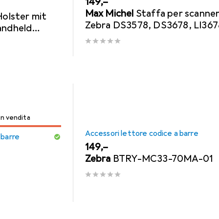
EUR
149,–
Max Michel
Staffa per scanne
lster mit
Zebra DS3578, DS3678, LI367
andheld
LI3678-ER con staffa di
rmodul (für
montaggio
ita
in vendita
Accessori lettore codice a barre
 barre
EUR
149,–
Zebra
BTRY-MC33-70MA-01