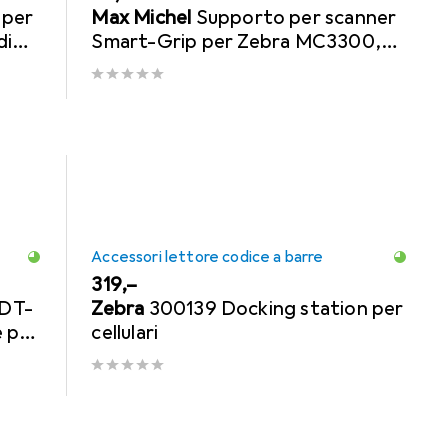
 per
Max Michel
Supporto per scanner
di
Smart-Grip per Zebra MC3300,
senza supporti RAM
Accessori lettore codice a barre
EUR
319,–
 DT-
Zebra
300139 Docking station per
 per
cellulari