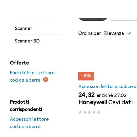
Lettore codice a
Popolare
Datalogic
barre
Scanner
Ordina per
:
Rilevanza
Scanner 3D
Elenco dei prodotti
Offerte
Fuori tutto: Lettore
−10%
codice a barre
Accessori lettore codice a
EUR
EUR
24,32
anziché
27,02
Honeywell
Cavi dati
Prodotti
corrispondenti
Accessori lettore
codice a barre