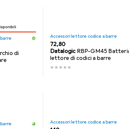
isponibili
Accessori lettore codice a barre
 barre
EUR
72,80
Datalogic
RBP-GM45 Batteria
chio di
lettore di codici a barre
are
Accessori lettore codice a barre
 barre