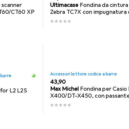
 scanner
Ultimacase
Fondina da cintura
CT60/CT60 XP
Zebra TC7X con impugnatura 
rilascio
Accessori lettore codice a barre
 barre
EUR
43,90
Max Michel
Fondina per Casio
for L2 L2S
X400/DT-X450, con passante
cintura