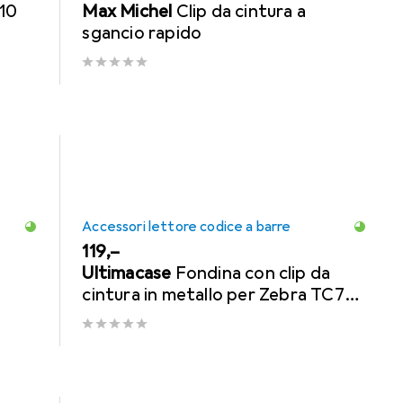
310
Max Michel
Clip da cintura a
sgancio rapido
Accessori lettore codice a barre
EUR
119,–
Ultimacase
Fondina con clip da
cintura in metallo per Zebra TC7x
con impugnatura di rilascio