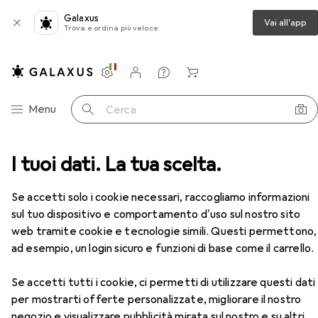
Galaxus
Vai all'app
Trova e ordina più veloce
Impostazioni
Conto cliente
Liste di confronto
Liste dei desideri
Carrello
Categoria Navigazione
Menu
Cerca
I tuoi dati. La tua scelta.
Stampa
Stampante scontrini
Epson UB-U03II
Accessori
Se accetti solo i cookie necessari, raccogliamo informazioni
EUR
159,81
Epson
UB-U03II
sul tuo dispositivo e comportamento d'uso sul nostro sito
USB, USB 2.0
web tramite cookie e tecnologie simili. Questi permettono,
ad esempio, un login sicuro e funzioni di base come il carrello.
Se accetti tutti i cookie, ci permetti di utilizzare questi dati
Accessori per Epson UB-U03II
per mostrarti offerte personalizzate, migliorare il nostro
negozio e visualizzare pubblicità mirata sul nostro e su altri