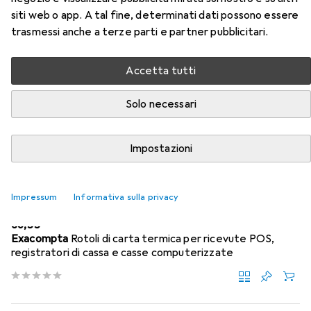
Qui trovi accessori adatti per il prodotto Epson UB-U03II
siti web o app. A tal fine, determinati dati possono essere
della categoria Rotoli di carta termica.
trasmessi anche a terze parti e partner pubblicitari.
Accetta tutti
Popolare
Epson
Solo necessari
Rilevanza
Elenco dei prodotti
Impostazioni
Impressum
Informativa sulla privacy
Rotoli di carta termica
EUR
36,55
Exacompta
Rotoli di carta termica per ricevute POS,
registratori di cassa e casse computerizzate