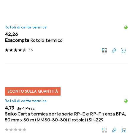
Rotoli di carta termica
EUR
42,26
Exacompta
Rotolo termico
16
SCONTO SULLA QUANTITÀ
Rotoli di carta termica
EUR
4,79
da 4 Pezzi
Seiko
Carta termica per le serie RP-E e RP-F, senza BPA,
80 mm x 80 m (MM80-80-80) (1 rotolo) (SII-229