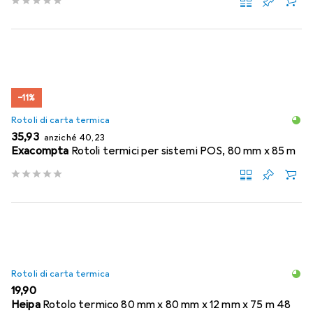
−11%
Rotoli di carta termica
EUR
EUR
35,93
anziché
40,23
Exacompta
Rotoli termici per sistemi POS, 80 mm x 85 m
Rotoli di carta termica
EUR
19,90
Heipa
Rotolo termico 80 mm x 80 mm x 12 mm x 75 m 48