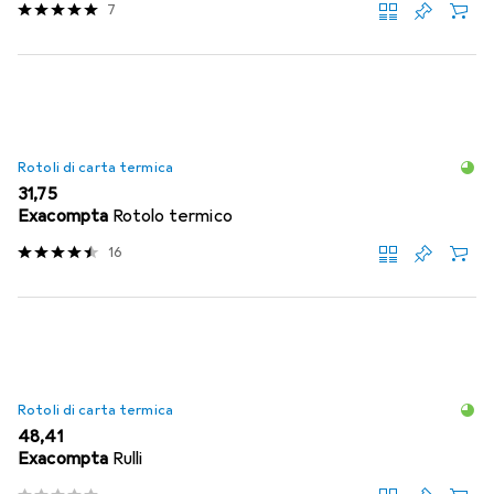
7
Rotoli di carta termica
EUR
31,75
Exacompta
Rotolo termico
16
Rotoli di carta termica
EUR
48,41
Exacompta
Rulli