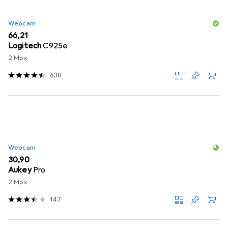
Webcam
EUR
66,21
Logitech
C925e
2 Mpx
638
Webcam
EUR
30,90
Aukey
Pro
2 Mpx
147