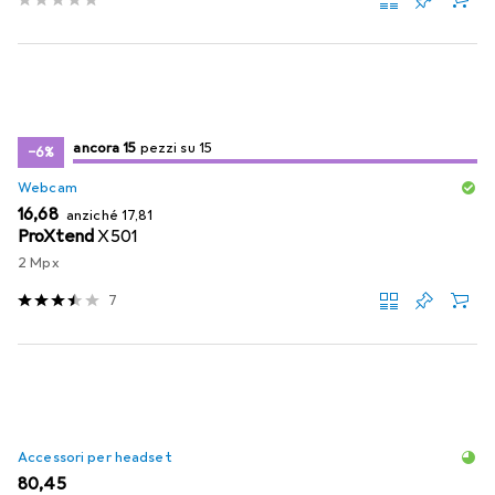
15
15
ancora 15
/ 15
pezzi su 15
pezzi su 15
−6%
Webcam
EUR
EUR
16,68
anziché
17,81
ProXtend
X501
2 Mpx
7
Accessori per headset
EUR
80,45