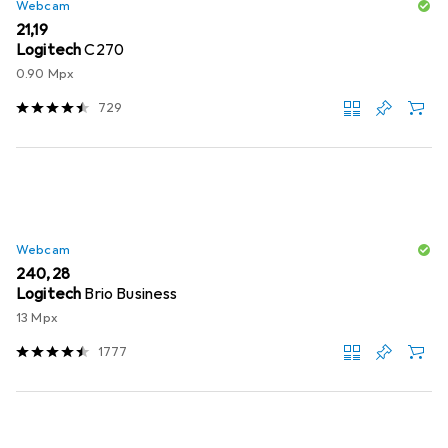
Webcam
EUR
21,19
Logitech
C270
0.90 Mpx
729
Webcam
EUR
240,28
Logitech
Brio Business
13 Mpx
1777