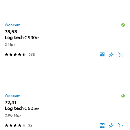
Webcam
EUR
73,53
Logitech
C930e
2 Mpx
638
Webcam
EUR
72,41
Logitech
C505e
0.90 Mpx
32