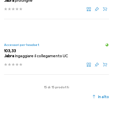
Jabra
prolunghe
Accessori per headset
EUR
103,33
Jabra
Ingaggiare il collegamento UC
15 di 15 prodotti
In alto