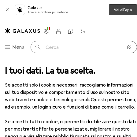
Galaxus
Vai all'app
Trova e ordina più veloce
Impostazioni
Conto cliente
Liste di confronto
Liste dei desideri
Carrello
Categoria Navigazione
Menu
Cerca
onia
I tuoi dati. La tua scelta.
Cuffie da ufficio
Jabra Engage 50 Mono NC
Accessori
Se accetti solo i cookie necessari, raccogliamo informazioni
sul tuo dispositivo e comportamento d'uso sul nostro sito
EUR
177,01
web tramite cookie e tecnologie simili. Questi permettono,
Jabra
Engage 50 Mono NC
ad esempio, un login sicuro e funzioni di base come il carrello.
Cablato, USB-C, Cisco, Team Microsoft, Unify
Se accetti tutti i cookie, ci permetti di utilizzare questi dati
per mostrarti offerte personalizzate, migliorare il nostro
negozio e visualizzare pubblicità mirata sul nostro e su altri