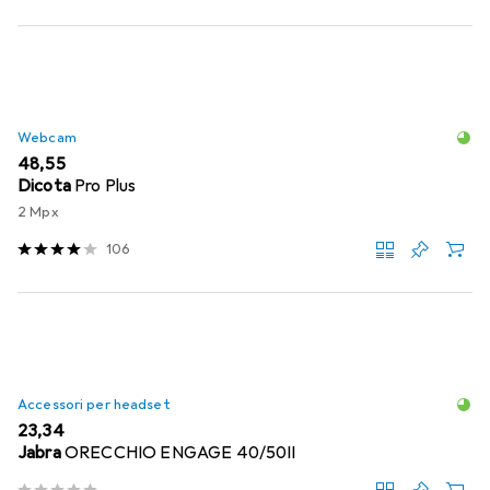
Webcam
EUR
48,55
Dicota
Pro Plus
2 Mpx
106
Accessori per headset
EUR
23,34
Jabra
ORECCHIO ENGAGE 40/50II