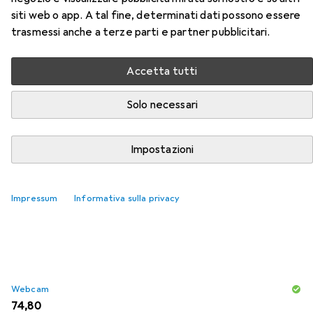
Accessori per Jabra Engage 50
siti web o app. A tal fine, determinati dati possono essere
trasmessi anche a terze parti e partner pubblicitari.
Mono NC
Accetta tutti
Qui trovi accessori adatti per il prodotto Jabra Engage 50
Mono NC delle categorie Webcam, Mouse e Accessori
Solo necessari
per headset.
Impostazioni
Popolare
Webcam
Mouse
Accessori Per Headset
Impressum
Informativa sulla privacy
Rilevanza
Elenco dei prodotti
Webcam
EUR
74,80