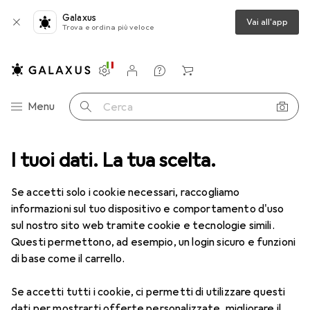
Galaxus
Vai all'app
Trova e ordina più veloce
Impostazioni
Conto cliente
Liste di confronto
Liste dei desideri
Carrello
Categoria Navigazione
Menu
Cerca
tatore dati + video
I tuoi dati. La tua scelta.
Value USB Typ C — DisplayPort
Accessori
Se accetti solo i cookie necessari, raccogliamo
EUR
22,84
informazioni sul tuo dispositivo e comportamento d'uso
Value
USB Typ C — DisplayPort
sul nostro sito web tramite cookie e tecnologie simili.
Questi permettono, ad esempio, un login sicuro e funzioni
di base come il carrello.
Accessori per Value USB Typ C —
Se accetti tutti i cookie, ci permetti di utilizzare questi
dati per mostrarti offerte personalizzate, migliorare il