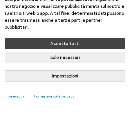
DisplayPort
nostro negozio e visualizzare pubblicità mirata sul nostro e
su altri siti web o app. A tal fine, determinati dati possono
Qui trovi accessori adatti per il prodotto Value USB Typ C
essere trasmessi anche a terze parti e partner
— DisplayPort.
pubblicitari.
Rilevanza
Elenco dei prodotti
Accetta tutti
Nessun prodotto trovato
Solo necessari
Impostazioni
Impressum
Informativa sulla privacy