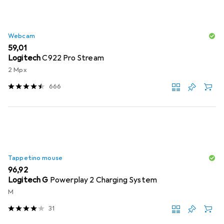
Webcam
EUR
59,01
Logitech
C922 Pro Stream
2 Mpx
666
Tappetino mouse
EUR
96,92
Logitech G
Powerplay 2 Charging System
M
31