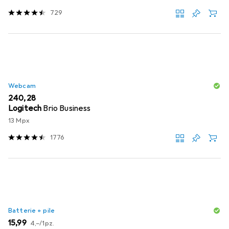
729
Webcam
EUR
240,28
Logitech
Brio Business
13 Mpx
1776
Batterie + pile
EUR
EUR
15,99
4,–
/
1pz.