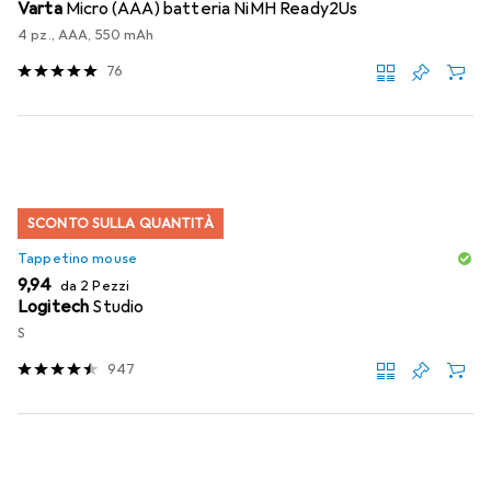
Varta
Micro (AAA) batteria NiMH Ready2Us
4 pz., AAA, 550 mAh
76
SCONTO SULLA QUANTITÀ
Tappetino mouse
EUR
9,94
da 2 Pezzi
Logitech
Studio
S
947