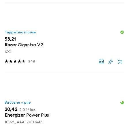
Tappetino mouse
EUR
53,21
Razer
Gigantus V2
XXL
348
Batterie + pile
EUR
EUR
20,42
2,04
/
1pz.
Energizer
Power Plus
10 pz., AAA, 700 mAh