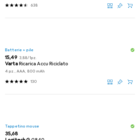
638
Batterie + pile
EUR
EUR
15,49
3,88
/
1pz.
Varta
Ricarica Accu Riciclato
4 pz., AAA, 800 mAh
130
Tappetino mouse
EUR
35,68
Logitech G
G840