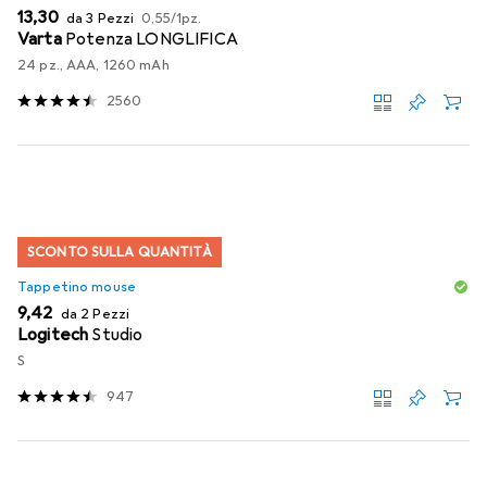
EUR
EUR
13,30
da 3 Pezzi
0,55
/
1pz.
Varta
Potenza LONGLIFICA
24 pz., AAA, 1260 mAh
2560
SCONTO SULLA QUANTITÀ
Tappetino mouse
EUR
9,42
da 2 Pezzi
Logitech
Studio
S
947