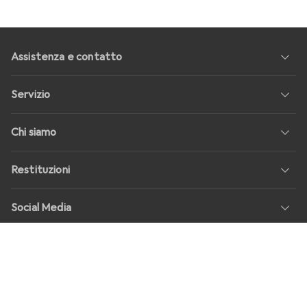
Assistenza e contatto
Servizio
Chi siamo
Restituzioni
Social Media
Offerte di lavoro
Prezzi
Tutti i prezzi in EUR, IVA inclusa, più
costi di spedizione
per ordini