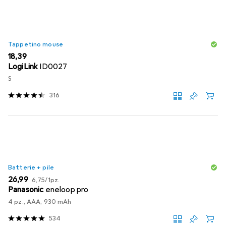
Tappetino mouse
EUR
18,39
LogiLink
ID0027
S
316
Batterie + pile
EUR
EUR
26,99
6,75
/
1pz.
Panasonic
eneloop pro
4 pz., AAA, 930 mAh
534