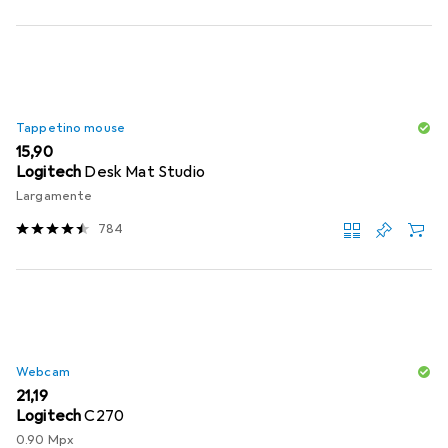
Tappetino mouse
EUR
15,90
Logitech
Desk Mat Studio
Largamente
784
Webcam
EUR
21,19
Logitech
C270
0.90 Mpx