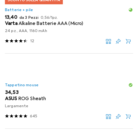
Batterie + pile
EUR
EUR
13,40
da 3 Pezzi
0,56
/
1pz.
Varta
Alkaline Batterie AAA (Micro)
24 pz., AAA, 1160 mAh
12
Tappetino mouse
EUR
34,53
ASUS
ROG Sheath
Largamente
645