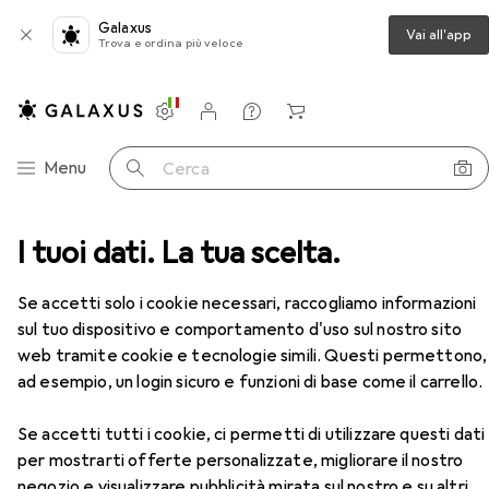
Galaxus
Vai all'app
Trova e ordina più veloce
Impostazioni
Conto cliente
Liste di confronto
Liste dei desideri
Carrello
Categoria Navigazione
Menu
Cerca
I tuoi dati. La tua scelta.
Mouse + Tastiere
Mouse
Verbatim Vai Nano
Accessori
Se accetti solo i cookie necessari, raccogliamo informazioni
EUR
19,58
sul tuo dispositivo e comportamento d'uso sul nostro sito
Verbatim
Vai Nano
web tramite cookie e tecnologie simili. Questi permettono,
Senza fili
ad esempio, un login sicuro e funzioni di base come il carrello.
Se accetti tutti i cookie, ci permetti di utilizzare questi dati
per mostrarti offerte personalizzate, migliorare il nostro
Accessori per Verbatim Vai Nano
negozio e visualizzare pubblicità mirata sul nostro e su altri