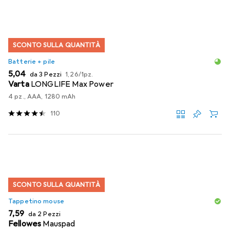
SCONTO SULLA QUANTITÀ
Batterie + pile
EUR
EUR
5,04
da 3 Pezzi
1,26
/
1pz.
Varta
LONGLIFE Max Power
4 pz., AAA, 1280 mAh
110
SCONTO SULLA QUANTITÀ
Tappetino mouse
EUR
7,59
da 2 Pezzi
Fellowes
Mauspad