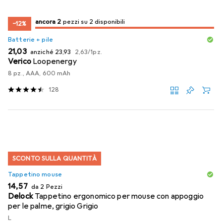
2
2
ancora 2
/ 2
/ 2 in vendita
pezzi su 2 disponibili
−12%
Batterie + pile
EUR
EUR
EUR
21,03
anziché
23,93
2,63
/
1pz.
Verico
Loopenergy
8 pz., AAA, 600 mAh
128
SCONTO SULLA QUANTITÀ
Tappetino mouse
EUR
14,57
da 2 Pezzi
Delock
Tappetino ergonomico per mouse con appoggio
per le palme, grigio Grigio
L