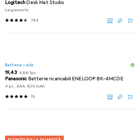
Logitech
Desk Mat Studio
Largamente
784
Batterie + pile
EUR
EUR
19,43
4,86
/
1pz.
Panasonic
Batterie ricaricabili ENELOOP BK-4MCDE
4 pz., AAA, 800 mAh
76
SCONTO SULLA QUANTITÀ