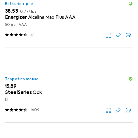
Batterie + pile
EUR
EUR
38,53
0,77
/
1pz.
Energizer
Alcalina Max Plus AAA
50 pz., AAA
41
Tappetino mouse
EUR
15,89
SteelSeries
QcK
M
1609