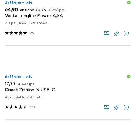
Batterie + pile
EUR
EUR
EUR
64,90
anziché
70,75
3,25
/
1pz.
Varta
Longlife Power AAA
20 pz., AAA, 1260 mAh
95
Batterie + pile
EUR
EUR
17,77
4,44
/
1pz.
Coast
Zithion-X USB-C
4 pz., AAA, 750 mAh
180