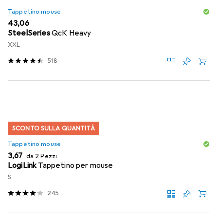
Tappetino mouse
EUR
43,06
SteelSeries
QcK Heavy
XXL
518
SCONTO SULLA QUANTITÀ
Tappetino mouse
EUR
3,67
da 2 Pezzi
LogiLink
Tappetino per mouse
S
245