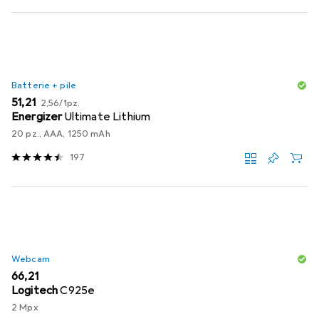
Batterie + pile
EUR
EUR
51,21
2,56
/
1pz.
Energizer
Ultimate Lithium
20 pz., AAA, 1250 mAh
197
Webcam
EUR
66,21
Logitech
C925e
2 Mpx