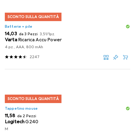
SCONTO SULLA QUANTITÀ
Batterie + pile
EUR
EUR
14,03
da 3 Pezzi
3,51
/
1pz.
Varta
Ricarica Accu Power
4 pz., AAA, 800 mAh
2247
SCONTO SULLA QUANTITÀ
Tappetino mouse
EUR
11,58
da 2 Pezzi
Logitech
G240
M