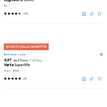
XL
145
SCONTO SULLA QUANTITÀ
Batterie + pile
EUR
EUR
4,97
da 3 Pezzi
1,25
/
1pz.
Varta
Superlife
4 pz., AAA
28