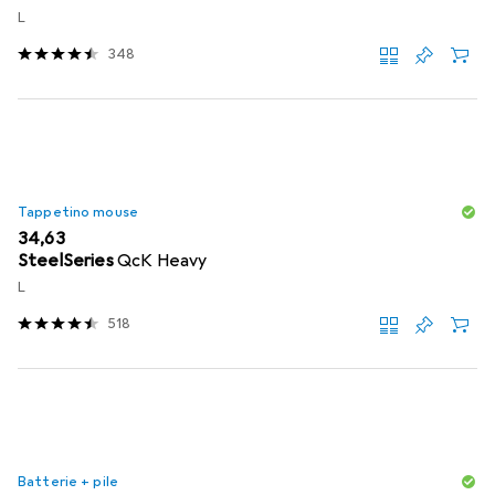
L
348
Tappetino mouse
EUR
34,63
SteelSeries
QcK Heavy
L
518
Batterie + pile