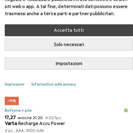
siti web o app. A tal fine, determinati dati possono essere
Qui trovi accessori adatti per il prodotto Verbatim Vai
trasmessi anche a terze parti e partner pubblicitari.
Nano delle categorie Batterie + pile, Webcam e
Tappetino mouse.
Accetta tutti
Solo necessari
Popolare
Batterie + Pile
Webcam
Tappetino Mouse
Impostazioni
Rilevanza
Elenco dei prodotti
Impressum
Informativa sulla privacy
−19%
Batterie + pile
EUR
EUR
EUR
17,27
anziché
21,20
4,32
/
1pz.
Varta
Recharge Accu Power
4 pz., AAA, 1000 mAh