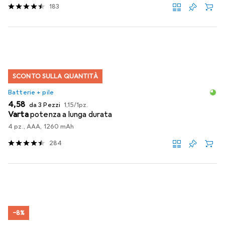
183
SCONTO SULLA QUANTITÀ
Batterie + pile
EUR
EUR
4,58
da 3 Pezzi
1,15
/
1pz.
Varta
potenza a lunga durata
4 pz., AAA, 1260 mAh
284
−8%