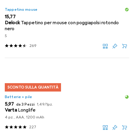
Tappetino mouse
EUR
15,77
Delock
Tappetino per mouse con poggiapolsi rotondo
nero
S
269
SCONTO SULLA QUANTITÀ
Batterie + pile
EUR
EUR
5,97
da 3 Pezzi
1,49
/
1pz.
Varta
Longlife
4 pz., AAA, 1200 mAh
227