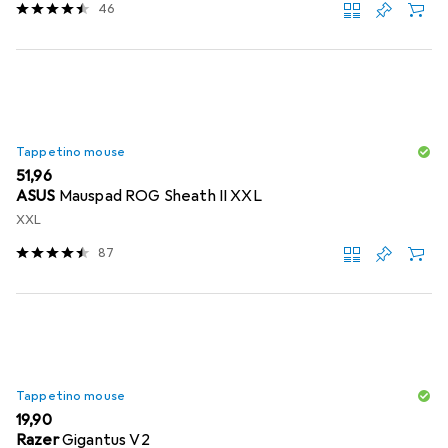
46
Tappetino mouse
EUR
51,96
ASUS
Mauspad ROG Sheath II XXL
XXL
87
Tappetino mouse
EUR
19,90
Razer
Gigantus V2