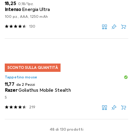
EUR
EUR
18,25
0,18
/
1pz.
Intenso
Energia Ultra
100 pz., AAA, 1250 mAh
130
SCONTO SULLA QUANTITÀ
Tappetino mouse
EUR
11,77
da 2 Pezzi
Razer
Goliathus Mobile Stealth
S
219
48 di 130 prodotti