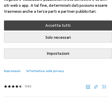
siti web o app. A tal fine, determinati dati possono essere
Qui trovi accessori adatti per il prodotto Xerox FUSIBILE
trasmessi anche a terze parti e partner pubblicitari.
220V della categoria Carta.
Rilevanza
Accetta tutti
Elenco dei prodotti
Solo necessari
Impostazioni
SCONTO SULLA QUANTITÀ
Carta
EUR
5,80
da 3 Pezzi
Impressum
Informativa sulla privacy
HP
Casa e ufficio
A4, 500 lamelle, 80 g/m²
1140