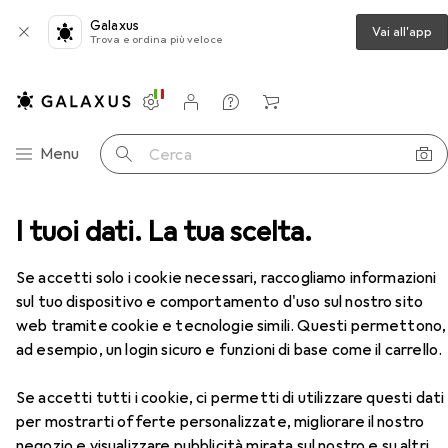
Galaxus
Vai all'app
Trova e ordina più veloce
Impostazioni
Conto cliente
Liste di confronto
Liste dei desideri
Carrello
Categoria Navigazione
Menu
Cerca
a
I tuoi dati. La tua scelta.
Accessori per stampante
Xerox FUSIBILE 220V
Accessori
EUR
206,72
Se accetti solo i cookie necessari, raccogliamo informazioni
Xerox
FUSIBILE 220V
sul tuo dispositivo e comportamento d'uso sul nostro sito
web tramite cookie e tecnologie simili. Questi permettono,
ad esempio, un login sicuro e funzioni di base come il carrello.
Accessori per Xerox FUSIBILE
Se accetti tutti i cookie, ci permetti di utilizzare questi dati
per mostrarti offerte personalizzate, migliorare il nostro
220V
negozio e visualizzare pubblicità mirata sul nostro e su altri