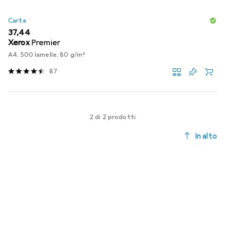
Carta
EUR
37,44
Xerox
Premier
A4, 500 lamelle, 80 g/m²
87
2 di 2 prodotti
In alto