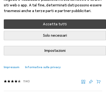
siti web o app. A tal fine, determinati dati possono essere
Qui trovi accessori adatti per il prodotto Xerox Modulo
trasmessi anche a terze parti e partner pubblicitari.
Fusore A Colori 220v della categoria Carta.
Rilevanza
Accetta tutti
Elenco dei prodotti
Solo necessari
SCONTO SULLA QUANTITÀ
Impostazioni
Carta
EUR
5,80
da 3 Pezzi
Impressum
Informativa sulla privacy
HP
Casa e ufficio
A4, 500 lamelle, 80 g/m²
1140