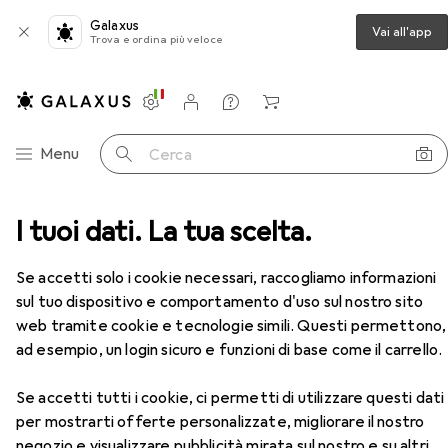
Galaxus
Vai all'app
Trova e ordina più veloce
Impostazioni
Conto cliente
Liste di confronto
Liste dei desideri
Carrello
Categoria Navigazione
Menu
Cerca
i per stampante
I tuoi dati. La tua scelta.
Xerox Modulo Fusore A Colori 220v
Accessori
EUR
559,17
Se accetti solo i cookie necessari, raccogliamo informazioni
Xerox
Modulo Fusore A Colori 220v
sul tuo dispositivo e comportamento d'uso sul nostro sito
web tramite cookie e tecnologie simili. Questi permettono,
ad esempio, un login sicuro e funzioni di base come il carrello.
Accessori per Xerox Modulo
Se accetti tutti i cookie, ci permetti di utilizzare questi dati
Fusore A Colori 220v
per mostrarti offerte personalizzate, migliorare il nostro
negozio e visualizzare pubblicità mirata sul nostro e su altri