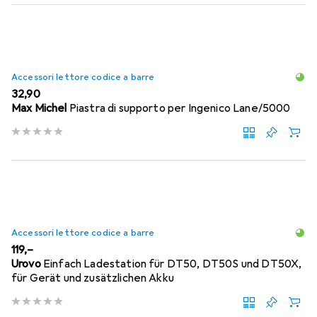
Accessori lettore codice a barre
EUR
32,90
Max Michel
Piastra di supporto per Ingenico Lane/5000
Accessori lettore codice a barre
EUR
119,–
Urovo
Einfach Ladestation für DT50, DT50S und DT50X,
für Gerät und zusätzlichen Akku