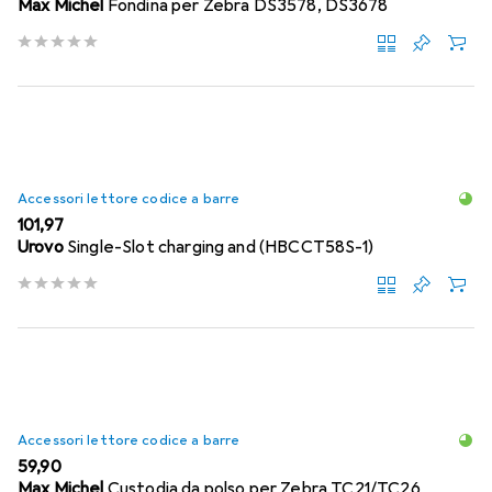
Max Michel
Fondina per Zebra DS3578, DS3678
Accessori lettore codice a barre
EUR
101,97
Urovo
Single-Slot charging and (HBCCT58S-1)
Accessori lettore codice a barre
EUR
59,90
Max Michel
Custodia da polso per Zebra TC21/TC26