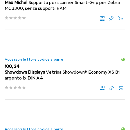
Max Michel
Supporto per scanner Smart-Grip per Zebra
MC3300, senza supporti RAM
Accessori lettore codice a barre
EUR
100,24
Showdown Displays
Vetrina Showdown® Economy XS B1
argento 1x DIN A4
Accessori lettore codice a barre