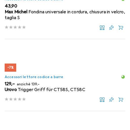
EUR
43,90
Max Michel
Fondina universale in cordura, chiusura in velcro,
taglia S
−7%
Accessori lettore codice a barre
EUR
EUR
129,–
anziché
139,–
Urovo
Trigger Griff für CT58S, CT58C