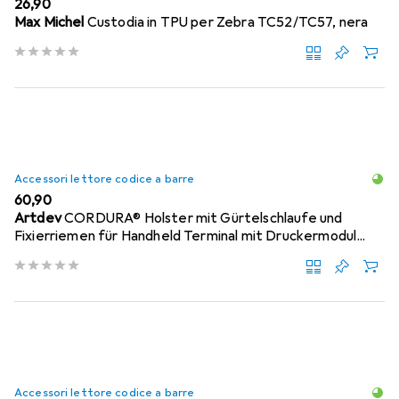
EUR
26,90
Max Michel
Custodia in TPU per Zebra TC52/TC57, nera
Accessori lettore codice a barre
EUR
60,90
Artdev
CORDURA® Holster mit Gürtelschlaufe und
Fixierriemen für Handheld Terminal mit Druckermodul...
Accessori lettore codice a barre