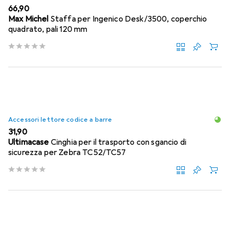
EUR
66,90
Max Michel
Staffa per Ingenico Desk/3500, coperchio
quadrato, pali 120 mm
Accessori lettore codice a barre
EUR
31,90
Ultimacase
Cinghia per il trasporto con sgancio di
sicurezza per Zebra TC52/TC57