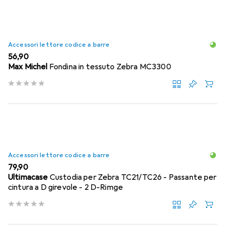
Accessori lettore codice a barre
EUR
56,90
Max Michel
Fondina in tessuto Zebra MC3300
Accessori lettore codice a barre
EUR
79,90
Ultimacase
Custodia per Zebra TC21/TC26 - Passante per
cintura a D girevole - 2 D-Rimge