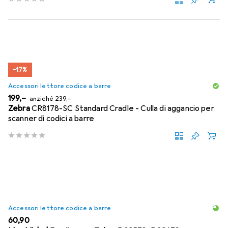
−17%
Accessori lettore codice a barre
EUR
EUR
199,–
anziché
239,–
Zebra
CR8178-SC Standard Cradle - Culla di aggancio per
scanner di codici a barre
Accessori lettore codice a barre
EUR
60,90