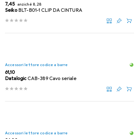
EUR
EUR
7,45
anziché
8,28
Seiko
BLT-B01-1 CLIP DA CINTURA
Accessori lettore codice a barre
EUR
61,10
Datalogic
CAB-389 Cavo seriale
Accessori lettore codice a barre