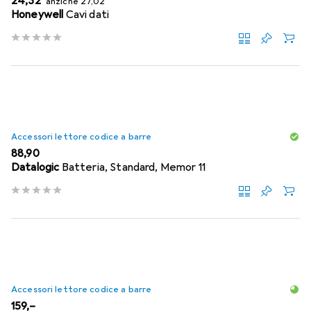
EUR
24,32
anziché
27,02
Honeywell
Cavi dati
Accessori lettore codice a barre
EUR
88,90
Datalogic
Batteria, Standard, Memor 11
Accessori lettore codice a barre
EUR
159,–