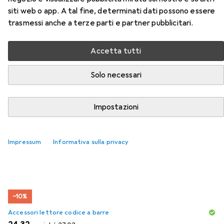
siti web o app. A tal fine, determinati dati possono essere
trasmessi anche a terze parti e partner pubblicitari.
Accessori per Zebra DS3678-HD
Accetta tutti
Qui trovi accessori adatti per il prodotto Zebra DS3678-
HD della categoria Accessori lettore codice a barre.
Solo necessari
Popolare
Zebra
Impostazioni
Rilevanza
Impressum
Informativa sulla privacy
Elenco dei prodotti
−10%
Accessori lettore codice a barre
EUR