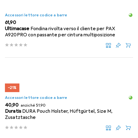
Accessori lettore codice a barre
EUR
61,90
Ultimacase
Fondina rivolta verso il cliente per PAX
A920PRO con passante per cintura multiposizione
−21%
Accessori lettore codice a barre
EUR
EUR
40,90
anziché
51,90
Duratis
DURA Pouch Holster, Hüftgürtel, Size M,
Zusatztasche