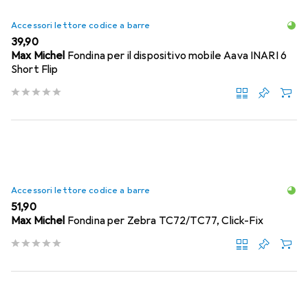
Accessori lettore codice a barre
EUR
39,90
Max Michel
Fondina per il dispositivo mobile Aava INARI 6
Short Flip
Accessori lettore codice a barre
EUR
51,90
Max Michel
Fondina per Zebra TC72/TC77, Click-Fix