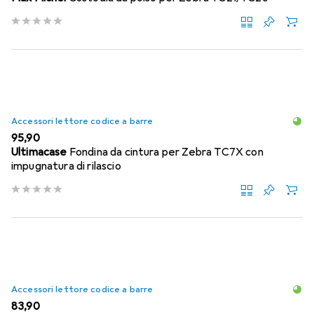
Accessori lettore codice a barre
EUR
95,90
Ultimacase
Fondina da cintura per Zebra TC7X con
impugnatura di rilascio
Accessori lettore codice a barre
EUR
83,90