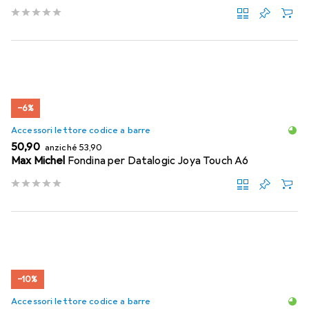
−6%
Accessori lettore codice a barre
EUR
EUR
50,90
anziché
53,90
Max Michel
Fondina per Datalogic Joya Touch A6
−10%
Accessori lettore codice a barre