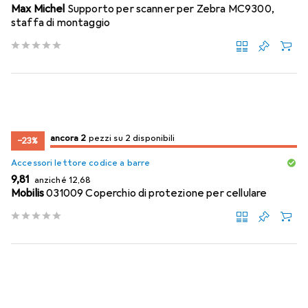
Max Michel
Supporto per scanner per Zebra MC9300,
staffa di montaggio
2
2
ancora 2
/ 2
/ 2 in vendita
pezzi su 2 disponibili
−23%
Accessori lettore codice a barre
EUR
EUR
9,81
anziché
12,68
Mobilis
031009 Coperchio di protezione per cellulare