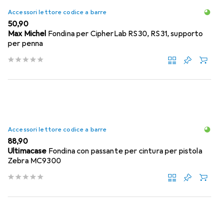
Accessori lettore codice a barre
EUR
50,90
Max Michel
Fondina per CipherLab RS30, RS31, supporto
per penna
Accessori lettore codice a barre
EUR
88,90
Ultimacase
Fondina con passante per cintura per pistola
Zebra MC9300