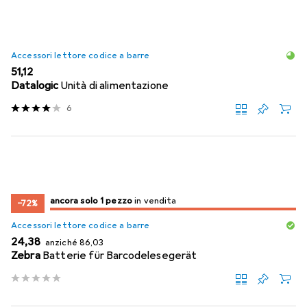
Accessori lettore codice a barre
EUR
51,12
Datalogic
Unità di alimentazione
6
solo 1 pezzo
ancora solo 1 pezzo
in vendita
in vendita
−72%
Accessori lettore codice a barre
EUR
EUR
24,38
anziché
86,03
Zebra
Batterie für Barcodelesegerät