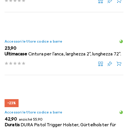
Accessori lettore codice a barre
EUR
23,90
Ultimacase
Cintura per l'anca, larghezza 2", lunghezza 72".
−23%
Accessori lettore codice a barre
EUR
EUR
42,90
anziché
55,90
Duratis
DURA Pistol Trigger Holster, Gürtelholster für