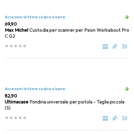
Accessori lettore codice a barre
EUR
69,90
Max Michel
Custodia per scanner per Psion Workabout Pro
C G2
Accessori lettore codice a barre
EUR
82,90
Ultimacase
Fondina universale per pistola - Taglia piccola
(S)