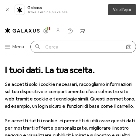
Galaxus
Vai all'app
Trova e ordina più veloce
Impostazioni
Conto cliente
Liste di confronto
Liste dei desideri
Carrello
Categoria Navigazione
Menu
Cerca
sione
I tuoi dati. La tua scelta.
Lettore codice a barre
Zebra DS3678-HD
Accessori
Se accetti solo i cookie necessari, raccogliamo informazioni
sul tuo dispositivo e comportamento d'uso sul nostro sito
web tramite cookie e tecnologie simili. Questi permettono,
Zebra
DS3678-HD
ad esempio, un login sicuro e funzioni di base come il carrello.
Codici a barre 1D, Codici a barre 2D
Se accetti tutti i cookie, ci permetti di utilizzare questi dati
per mostrarti offerte personalizzate, migliorare il nostro
negozio e visualizzare pubblicità mirata sul nostro e su altri