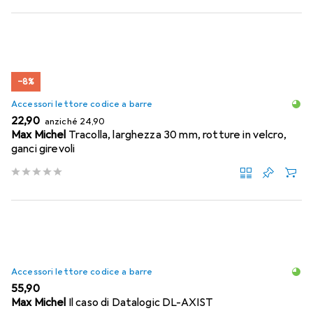
−8%
Accessori lettore codice a barre
EUR
EUR
22,90
anziché
24,90
Max Michel
Tracolla, larghezza 30 mm, rotture in velcro,
ganci girevoli
Accessori lettore codice a barre
EUR
55,90
Max Michel
Il caso di Datalogic DL-AXIST