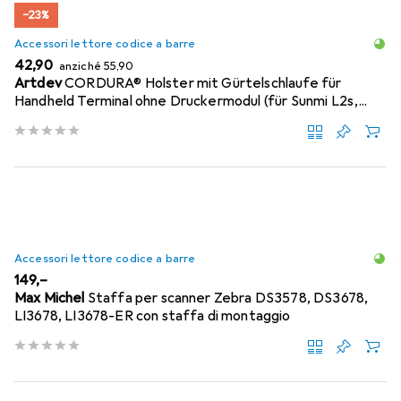
−23%
Accessori lettore codice a barre
EUR
EUR
42,90
anziché
55,90
Artdev
CORDURA® Holster mit Gürtelschlaufe für
Handheld Terminal ohne Druckermodul (für Sunmi L2s,...
Accessori lettore codice a barre
EUR
149,–
Max Michel
Staffa per scanner Zebra DS3578, DS3678,
LI3678, LI3678-ER con staffa di montaggio