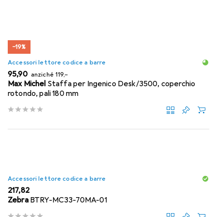
−19%
Accessori lettore codice a barre
EUR
EUR
95,90
anziché
119,–
Max Michel
Staffa per Ingenico Desk/3500, coperchio
rotondo, pali 180 mm
Accessori lettore codice a barre
EUR
217,82
Zebra
BTRY-MC33-70MA-01