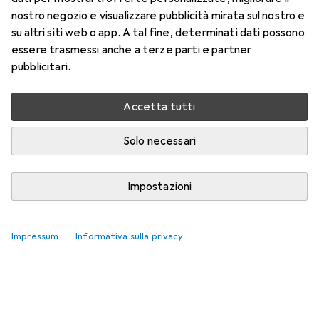
nostro negozio e visualizzare pubblicità mirata sul nostro e
Qui trovi accessori adatti per il prodotto Zebra DS8178:
su altri siti web o app. A tal fine, determinati dati possono
AREA IMAGER.
essere trasmessi anche a terze parti e partner
pubblicitari.
Rilevanza
Elenco dei prodotti
Accetta tutti
Nessun prodotto trovato
Solo necessari
Impostazioni
Impressum
Informativa sulla privacy