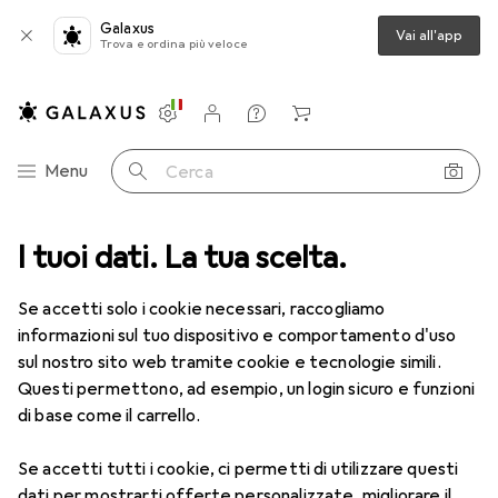
Galaxus
Vai all'app
Trova e ordina più veloce
Impostazioni
Conto cliente
Liste di confronto
Liste dei desideri
Carrello
Categoria Navigazione
Menu
Cerca
Lettore codice a barre
I tuoi dati. La tua scelta.
Zebra DS8178: AREA IMAGER
Accessori
Se accetti solo i cookie necessari, raccogliamo
Zebra
DS8178: AREA IMAGER
informazioni sul tuo dispositivo e comportamento d'uso
Codici a barre 1D, Codici a barre 2D
sul nostro sito web tramite cookie e tecnologie simili.
Questi permettono, ad esempio, un login sicuro e funzioni
di base come il carrello.
Accessori per Zebra DS8178:
Se accetti tutti i cookie, ci permetti di utilizzare questi
AREA IMAGER
dati per mostrarti offerte personalizzate, migliorare il