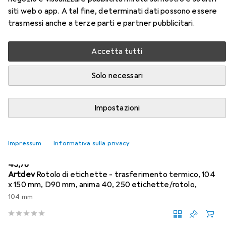
Accessori per Zebra Stampante
siti web o app. A tal fine, determinati dati possono essere
Industriale Rfid Zt610
trasmessi anche a terze parti e partner pubblicitari.
Qui trovi accessori adatti per il prodotto Zebra
Accetta tutti
Stampante Industriale Rfid Zt610 delle categorie Rotolo
di etichette, Cavo USB e Nastro di marcatura.
Solo necessari
Rilevanza
Elenco dei prodotti
Impostazioni
Impressum
Informativa sulla privacy
Rotolo di etichette
EUR
43,76
Artdev
Rotolo di etichette - trasferimento termico, 104
x 150 mm, D90 mm, anima 40, 250 etichette/rotolo,
104 mm