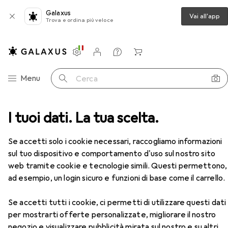
Galaxus
Vai all'app
Trova e ordina più veloce
Impostazioni
Conto cliente
Liste di confronto
Liste dei desideri
Carrello
Categoria Navigazione
Menu
Cerca
 etichette
I tuoi dati. La tua scelta.
Zebra Stampante Industriale Rfid Zt610
Accessori
Se accetti solo i cookie necessari, raccogliamo informazioni
EUR
4229,–
sul tuo dispositivo e comportamento d'uso sul nostro sito
Zebra
Stampante Industriale Rfid
web tramite cookie e tecnologie simili. Questi permettono,
Zt610
300 dpi
ad esempio, un login sicuro e funzioni di base come il carrello.
Se accetti tutti i cookie, ci permetti di utilizzare questi dati
per mostrarti offerte personalizzate, migliorare il nostro
negozio e visualizzare pubblicità mirata sul nostro e su altri