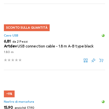
SCONTO SULLA QUANTITÀ
Cavo USB
EUR
6,81
da 2 Pezzi
Artdev
USB connection cable - 1.8 m A-B type black
1.80 m
−11%
Nastro di marcatura
EUR
EUR
15,90
anziché
17,90