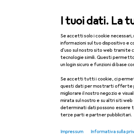
Cerca
I tuoi dati. La t
Se accetti solo i cookie necessari,
Categoria Navigazione
Tutte le categorie
IT + Multimedia
Periferic
Tutte le categorie
informazioni sul tuo dispositivo 
d'uso sul nostro sito web tramite 
IT + Multimedia
tecnologie simili. Questi permett
EU
34
un login sicuro e funzioni di base com
Periferiche
Ze
Se accetti tutti i cookie, ci permet
300
Stampanti + Scanner
questi dati per mostrarti offerte
Stampa
migliorare il nostro negozio e visua
mirata sul nostro e su altri siti web 
3D
determinati dati possono essere t
Accessori p
terze parti e partner pubblicitari.
Accessori per
stampante
Qui trovi accessori adatti 
Impressum
Informativa sulla pri