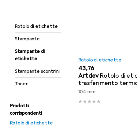
Carta
Ordina per
:
Rilevanza
Cartucce
Elenco dei prodotti
Rotolo di etichette
Stampante
Stampante di
etichette
Rotolo di etichette
EUR
43,76
Stampante scontrini
Artdev
Rotolo di eti
trasferimento termic
Toner
mm, D90 mm, anima 
104 mm
etichette/rotolo,
Prodotti
corrispondenti
Rotolo di etichette