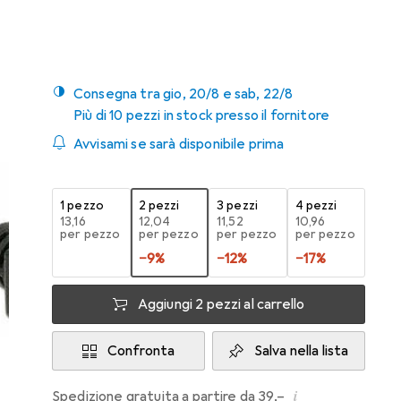
Delock
Consegna tra gio, 20/8 e sab, 22/8
Più di 10 pezzi in stock presso il fornitore
Avvisami se sarà disponibile prima
1 pezzo
2 pezzi
3 pezzi
4 pezzi
EUR
13,16
EUR
12,04
EUR
11,52
EUR
10,96
per pezzo
per pezzo
per pezzo
per pezzo
−
9
%
−
12
%
−
17
%
Aggiungi 2 pezzi al carrello
Confronta
Salva nella lista
i
Spedizione gratuita a partire da 39,–