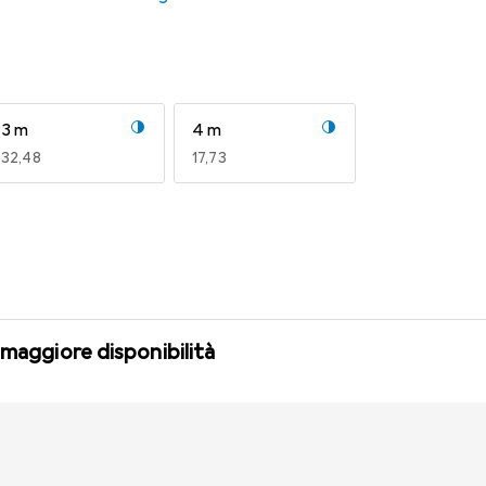
3 m
4 m
EUR
32,48
EUR
17,73
 maggiore disponibilità