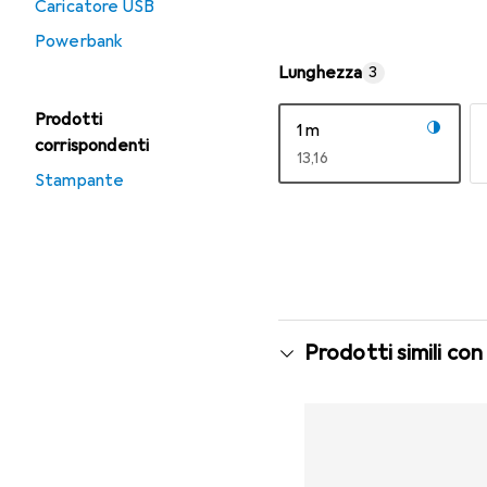
Caricatore USB
Powerbank
Lunghezza
3
Prodotti
1 m
corrispondenti
EUR
13,16
Stampante
Mostra di più
Prodotti simili con