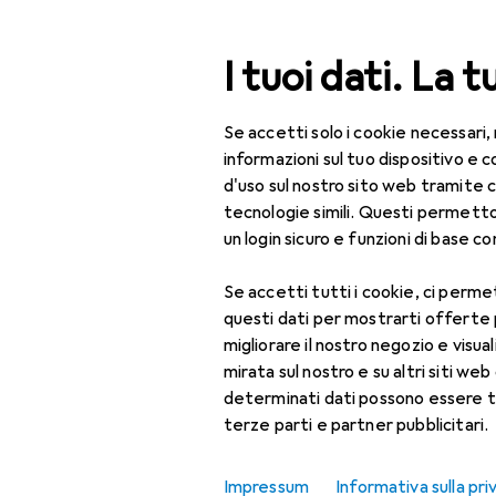
Cerca
I tuoi dati. La t
Se accetti solo i cookie necessari,
Categoria Navigazione
Tutte le categorie
IT 
Tutte le categorie
informazioni sul tuo dispositivo 
d'uso sul nostro sito web tramite 
IT + Multimedia
tecnologie simili. Questi permett
un login sicuro e funzioni di base com
Periferiche
Se accetti tutti i cookie, ci permet
Alimentazione
questi dati per mostrarti offerte
Caricatori
migliorare il nostro negozio e visua
mirata sul nostro e su altri siti web 
Adattatore per auto
determinati dati possono essere t
terze parti e partner pubblicitari.
Caricabatteria senza
fili
Impressum
Informativa sulla pri