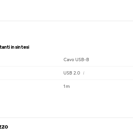
anti in sintesi
Cavo USB-B
i
USB 2.0
1 m
zzo