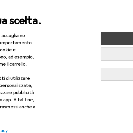
ua scelta.
 raccogliamo
+ Multimedia
Periferiche
Alimentazione
Caricatori
e comportamento
cookie e
ono, ad esempio,
e il carrello.
ti di utilizzare
 personalizzate,
lizzare pubblicità
o app. A tal fine,
rasmessi anche a
vacy