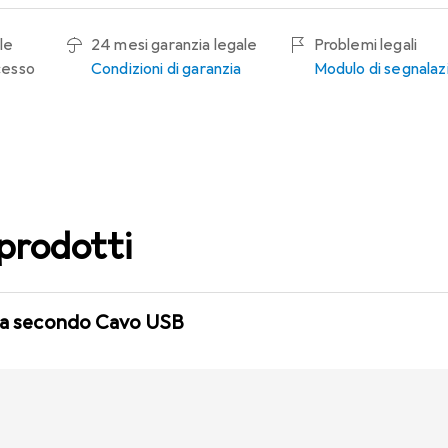
le
24 mesi garanzia legale
Problemi legali
ecesso
Condizioni di garanzia
Modulo di segnalaz
 prodotti
ita secondo Cavo USB