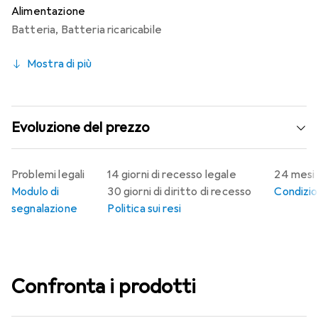
Alimentazione
Batteria
,
Batteria ricaricabile
Mostra di più
Evoluzione del prezzo
Problemi legali
14 giorni di recesso legale
24 mesi 
Modulo di
30 giorni di diritto di recesso
Condizion
segnalazione
Politica sui resi
Confronta i prodotti