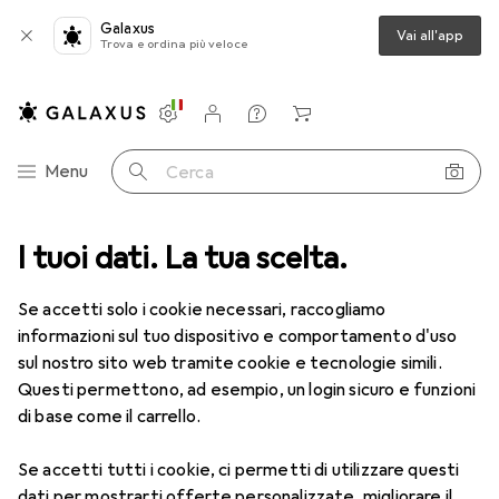
Galaxus
Vai all'app
Trova e ordina più veloce
Impostazioni
Conto cliente
Liste di confronto
Liste dei desideri
Carrello
Categoria Navigazione
Menu
Cerca
Mouse + Tastiere
I tuoi dati. La tua scelta.
Tastiera
Logitech Chiavi MX per le aziende
Se accetti solo i cookie necessari, raccogliamo
informazioni sul tuo dispositivo e comportamento d'uso
15 immagini
sul nostro sito web tramite cookie e tecnologie simili.
Questi permettono, ad esempio, un login sicuro e funzioni
EUR
93,18
di base come il carrello.
Logitech
Chiavi MX per le aziende
DE, Senza fili
Se accetti tutti i cookie, ci permetti di utilizzare questi
dati per mostrarti offerte personalizzate, migliorare il