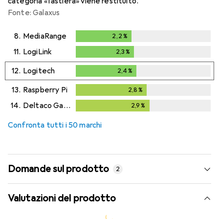
categoria «Tastiera» viene restituito.
Fonte: Galaxus
8.
MediaRange
2,2
%
2,2
%
11.
LogiLink
2,3
%
2,3
%
12.
Logitech
2,4
%
2,4
%
13.
Raspberry Pi
2,8
%
2,8
%
14.
Deltaco Gaming
2,9
%
2,9
%
Confronta tutti i 50 marchi
Domande sul prodotto
2
Valutazioni del prodotto