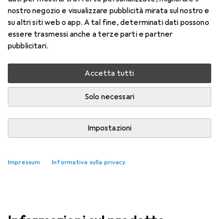
Prezzo in EUR IVA incl.
nostro negozio e visualizzare pubblicità mirata sul nostro e
su altri siti web o app. A tal fine, determinati dati possono
Marca
Valutazioni
essere trasmessi anche a terze parti e partner
Altri prodotti Logitech
30
pubblicitari.
Accetta tutti
Consegnato gio, 13/8
Più di 10 pezzi in stock
Solo necessari
Aggiungi al carrello
Impostazioni
Confronta
Salva nella lista
Impressum
Informativa sulla privacy
spedizione gratuita