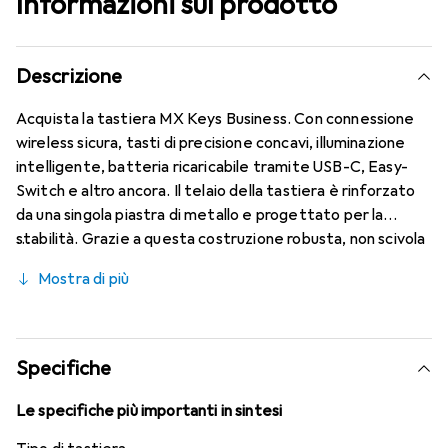
Informazioni sul prodotto
Descrizione
Acquista la tastiera MX Keys Business. Con connessione
wireless sicura, tasti di precisione concavi, illuminazione
intelligente, batteria ricaricabile tramite USB-C, Easy-
Switch e altro ancora. Il telaio della tastiera è rinforzato
da una singola piastra di metallo e progettato per la
stabilità. Grazie a questa costruzione robusta, non scivola
mai sulla scrivania. L'aumentata stabilità dei tasti riduce il
Mostra di più
rumore di digitazione e ottimizza la reattività. Questo
design bilanciato con materiali di alta qualità garantisce
comfort, affidabilità e concentrazione mentre si lavora
alla scrivania. L'illuminazione intelligente migliora la
Specifiche
produttività, indipendentemente dalle condizioni di luce o
dall'ora del giorno. MX Keys for Business rileva le condizioni
Le specifiche più importanti in sintesi
di luce ambientale e regola automaticamente la