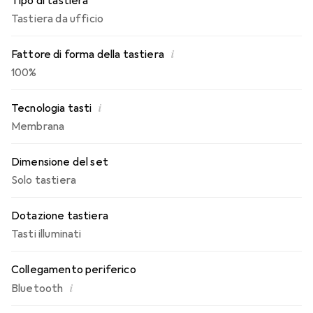
Tipo di tastiera
luminosità dell'illuminazione dei tasti. L'illuminazione si
Tastiera da ufficio
accende quando le mani si avvicinano e si spegne quando la
tastiera non viene utilizzata.
i
Fattore di forma della tastiera
100%
i
Tecnologia tasti
Membrana
Dimensione del set
Solo tastiera
Dotazione tastiera
Tasti illuminati
Collegamento periferico
i
Bluetooth