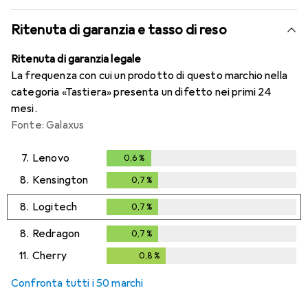
Ritenuta di garanzia e tasso di reso
Ritenuta di garanzia legale
La frequenza con cui un prodotto di questo marchio nella
categoria «Tastiera» presenta un difetto nei primi 24
mesi.
Fonte: Galaxus
7.
Lenovo
0,6
%
0,6
%
8.
Kensington
0,7
%
0,7
%
8.
Logitech
0,7
%
0,7
%
8.
Redragon
0,7
%
0,7
%
11.
Cherry
0,8
%
0,8
%
Confronta tutti i 50 marchi