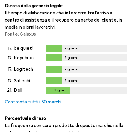
Durata della garanzia legale
Il tempo di elaborazione che intercorre tra l'arrivo al
centro di assistenza e il recupero da parte del cliente, in
media in giorni lavorativi.
Fonte: Galaxus
17.
be quiet!
2
giorni
2
giorni
17.
Keychron
2
giorni
2
giorni
17.
Logitech
2
giorni
2
giorni
17.
Satechi
2
giorni
2
giorni
21.
Dell
3
giorni
3
giorni
Confronta tutti i 50 marchi
Percentuale di reso
La frequenza con cui un prodotto di questo marchio nella