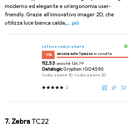
moderno ed elegante e un'ergonomia user-
friendly. Grazie all'innovativo imager 2D, che
utilizza luce bianca calda,
più
Lettore codice a barre
solo 1 pezzo
ancora solo 1 pezzo
in vendita
in vendita
−11%
EUR
EUR
112,53
anziché
126,79
Datalogic
Gryphon I GD4590
Codici a barre 1D, Codici a barre 2D
2
7. Zebra
TC22