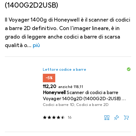
(1400G2D2USB)
Il Voyager 1400g di Honeywell è il scanner di codici
a barre 2D definitivo. Con l'imager lineare, è in
grado di leggere anche codici a barre di scarsa
qualità o
più
Lettore codice a barre
−5%
EUR
EUR
112,20
anziché
118,11
Honeywell
Scanner di codici a barre
Voyager 1400g2D (1400G2D-2USB)
(1400G2D2USB)
Codici a barre 1D, Codici a barre 2D
16