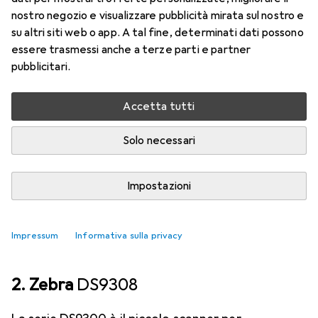
Il QuickScan QM2500 è un eccezionale scanner
nostro negozio e visualizzare pubblicità mirata sul nostro e
portatile di Datalogic che permette di
su altri siti web o app. A tal fine, determinati dati possono
essere trasmessi anche a terze parti e partner
comunicare senza interferenze e funziona senza
pubblicitari.
problemi anche in ambienti affollati
più
Accetta tutti
Lettore codice a barre
Solo necessari
EUR
238,46
Datalogic
QuickScan QM2500
Codici a barre 1D, Codici a barre 2D
Impostazioni
1
Impressum
Informativa sulla privacy
2. Zebra
DS9308