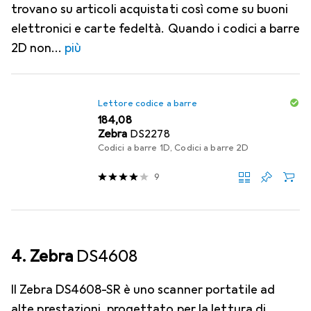
trovano su articoli acquistati così come su buoni
elettronici e carte fedeltà. Quando i codici a barre
2D non
più
Lettore codice a barre
EUR
184,08
Zebra
DS2278
Codici a barre 1D, Codici a barre 2D
9
4. Zebra
DS4608
Il Zebra DS4608-SR è uno scanner portatile ad
alte prestazioni, progettato per la lettura di