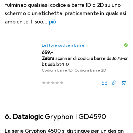
fulmineo qualsiasi codice a barre 1D o 2D su uno
schermo o un'etichetta, praticamente in qualsiasi
ambiente. Il suo
più
Lettore codice a barre
EUR
659,–
Zebra
scanner di codici a barre ds3678-sr
bt usb.bt4.0
Codici a barre 1D, Codici a barre 2D
6. Datalogic
Gryphon I GD4590
La serie Gryphon 4500 si distingue per un design