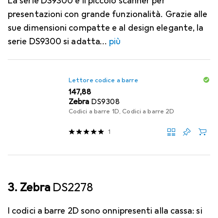
La serie DS9300 è il piccolo scanner per
presentazioni con grande funzionalità. Grazie alle
sue dimensioni compatte e al design elegante, la
serie DS9300 si adatta
più
Lettore codice a barre
EUR
147,88
Zebra
DS9308
Codici a barre 1D, Codici a barre 2D
1
3. Zebra
DS2278
I codici a barre 2D sono onnipresenti alla cassa: si