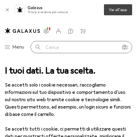
Galaxus
Vai all'app
Trova e ordina più veloce
Impostazioni
Conto cliente
Liste di confronto
Liste dei desideri
Carrello
Categoria Navigazione
Menu
Cerca
Lettori codice a barre più
I tuoi dati. La tua scelta.
venduti
Se accetti solo i cookie necessari, raccogliamo
informazioni sul tuo dispositivo e comportamento d'uso
Questa pagina è sempre aggiornata e si aggiorna
sul nostro sito web tramite cookie e tecnologie simili.
i
automaticamente.
Questi permettono, ad esempio, un login sicuro e funzioni
di base come il carrello.
1. Datalogic
QuickScan QM2500
Se accetti tutti i cookie, ci permetti di utilizzare questi
dati per mostrarti offerte personalizzate, migliorare il