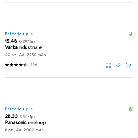
Batterie + pile
EUR
EUR
15,48
0,39
/
1pz.
Varta
Industriale
40 pz., AA, 2950 mAh
396
Batterie + pile
EUR
EUR
28,33
3,54
/
1pz.
Panasonic
eneloop
8 pz., AA, 2000 mAh