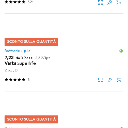
521
SCONTO SULLA QUANTITÀ
Batterie + pile
EUR
EUR
7,23
da 3 Pezzi
3,62
/
1pz.
Varta
Superlife
2 pz., D
3
SCONTO SULLA QUANTITÀ