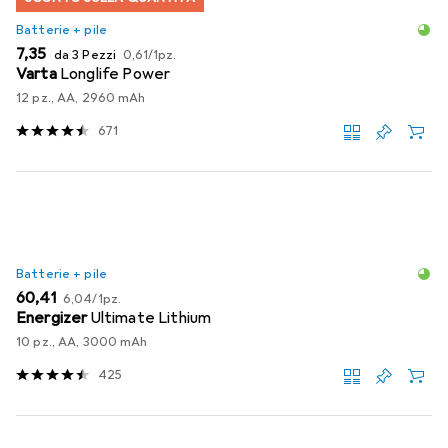
Batterie + pile
EUR
EUR
7,35
da 3 Pezzi
0,61
/
1pz.
Varta
Longlife Power
12 pz., AA, 2960 mAh
671
Batterie + pile
EUR
EUR
60,41
6,04
/
1pz.
Energizer
Ultimate Lithium
10 pz., AA, 3000 mAh
425