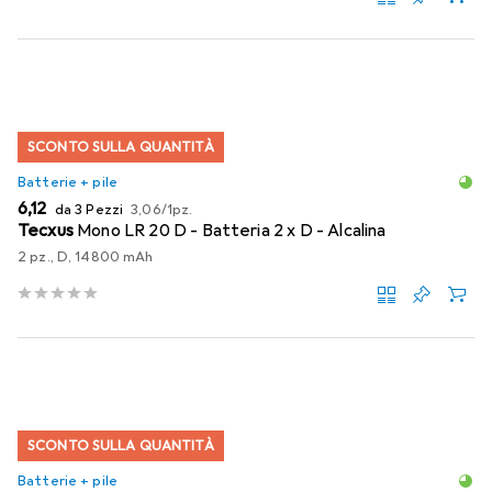
SCONTO SULLA QUANTITÀ
Batterie + pile
EUR
EUR
6,12
da 3 Pezzi
3,06
/
1pz.
Tecxus
Mono LR 20 D - Batteria 2 x D - Alcalina
2 pz., D, 14800 mAh
SCONTO SULLA QUANTITÀ
Batterie + pile