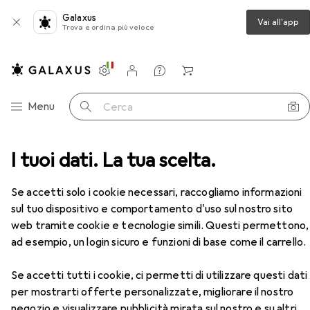
Galaxus
Vai all'app
Trova e ordina più veloce
Impostazioni
Conto cliente
Liste di confronto
Liste dei desideri
Carrello
Categoria Navigazione
Menu
Cerca
I tuoi dati. La tua scelta.
Orologio da parete
Karlsson Flip senza custodia
Accessori
EUR
EUR
109,27
anziché
127,55
Se accetti solo i cookie necessari, raccogliamo informazioni
Karlsson
Flip senza custodia
sul tuo dispositivo e comportamento d'uso sul nostro sito
web tramite cookie e tecnologie simili. Questi permettono,
ad esempio, un login sicuro e funzioni di base come il carrello.
Accessori per Karlsson Flip senza
Se accetti tutti i cookie, ci permetti di utilizzare questi dati
custodia
per mostrarti offerte personalizzate, migliorare il nostro
negozio e visualizzare pubblicità mirata sul nostro e su altri