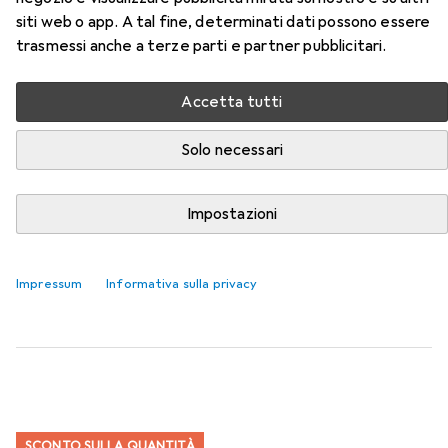
Qui trovi accessori adatti per il prodotto Karlsson Flip
siti web o app. A tal fine, determinati dati possono essere
senza custodia della categoria Batterie + pile.
trasmessi anche a terze parti e partner pubblicitari.
Rilevanza
Accetta tutti
Elenco dei prodotti
Solo necessari
Batterie + pile
Impostazioni
EUR
EUR
10,24
5,13
/
1pz.
Varta
LONGLIFE Power
2 pz., D, 16500 mAh
Impressum
Informativa sulla privacy
78
SCONTO SULLA QUANTITÀ