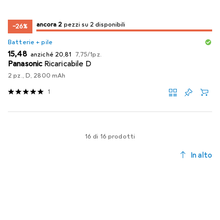
2
2
ancora 2
/ 2
/ 2 in vendita
pezzi su 2 disponibili
−26%
Batterie + pile
EUR
EUR
EUR
15,48
anziché
20,81
7,75
/
1pz.
Panasonic
Ricaricabile D
2 pz., D, 2800 mAh
1
16 di 16 prodotti
In alto