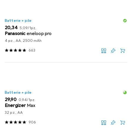
Batterie + pile
EUR
EUR
20,34
5,09
/
1pz.
Panasonic
eneloop pro
4 pz., AA, 2500 mAh
663
Batterie + pile
EUR
EUR
29,90
0,94
/
1pz.
Energizer
Max
32 pz., AA
906