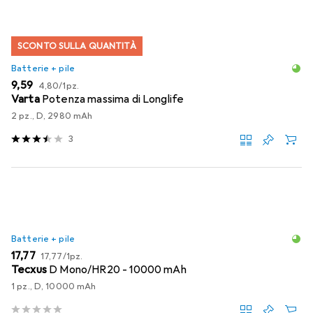
SCONTO SULLA QUANTITÀ
Batterie + pile
EUR
EUR
9,59
4,80
/
1pz.
Varta
Potenza massima di Longlife
2 pz., D, 2980 mAh
3
Batterie + pile
EUR
EUR
17,77
17,77
/
1pz.
Tecxus
D Mono/HR20 - 10000 mAh
1 pz., D, 10000 mAh