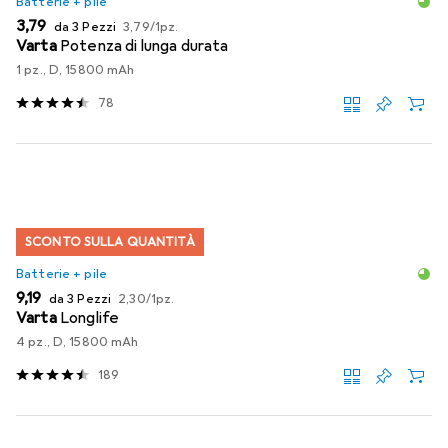
Batterie + pile
EUR
EUR
3,79
da 3 Pezzi
3,79
/
1pz.
Varta
Potenza di lunga durata
1 pz., D, 15800 mAh
78
SCONTO SULLA QUANTITÀ
Batterie + pile
EUR
EUR
9,19
da 3 Pezzi
2,30
/
1pz.
Varta
Longlife
4 pz., D, 15800 mAh
189