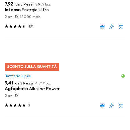
EUR
EUR
7,92
da 3 Pezzi
3,97
/
1pz.
Intenso
Energia Ultra
2 pz., D, 12000 mAh
131
SCONTO SULLA QUANTITÀ
Batterie + pile
EUR
EUR
9,41
da 3 Pezzi
4,71
/
1pz.
Agfaphoto
Alkaline Power
2 pz., D
3