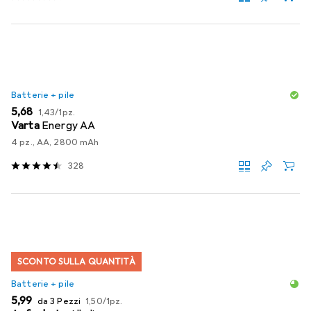
Batterie + pile
EUR
EUR
5,68
1,43
/
1pz.
Varta
Energy AA
4 pz., AA, 2800 mAh
328
SCONTO SULLA QUANTITÀ
Batterie + pile
EUR
EUR
5,99
da 3 Pezzi
1,50
/
1pz.