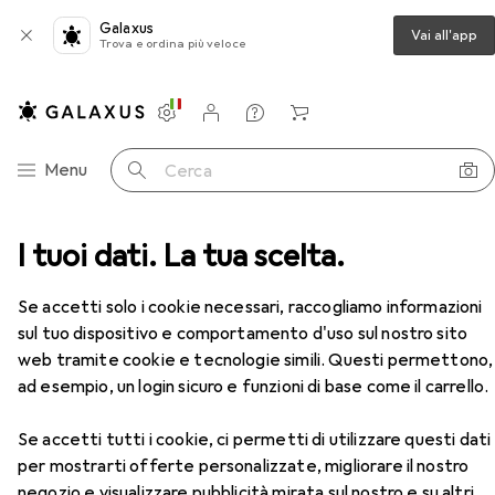
Galaxus
Vai all'app
Trova e ordina più veloce
Impostazioni
Conto cliente
Liste di confronto
Liste dei desideri
Carrello
Categoria Navigazione
Menu
Cerca
 + orologi
I tuoi dati. La tua scelta.
Orologio da parete
Karlsson Sunburst
Accessori
Se accetti solo i cookie necessari, raccogliamo informazioni
EUR
142,29
sul tuo dispositivo e comportamento d'uso sul nostro sito
Karlsson
Sunburst
web tramite cookie e tecnologie simili. Questi permettono,
50 cm
ad esempio, un login sicuro e funzioni di base come il carrello.
Se accetti tutti i cookie, ci permetti di utilizzare questi dati
per mostrarti offerte personalizzate, migliorare il nostro
Accessori per Karlsson Sunburst
negozio e visualizzare pubblicità mirata sul nostro e su altri