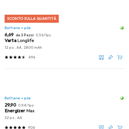
SCONTO SULLA QUANTITÀ
Batterie + pile
EUR
EUR
6,69
da 3 Pezzi
0,56
/
1pz.
Varta
Longlife
12 pz., AA, 2800 mAh
496
Batterie + pile
EUR
EUR
29,90
0,94
/
1pz.
Energizer
Max
32 pz., AA
906