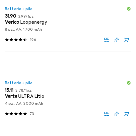
Batterie + pile
EUR
EUR
31,90
3,99
/
1pz.
Verico
Loopenergy
8 pz., AA, 1700 mAh
196
Batterie + pile
EUR
EUR
15,11
3,78
/
1pz.
Varta
ULTRA Litio
4 pz., AA, 3000 mAh
73