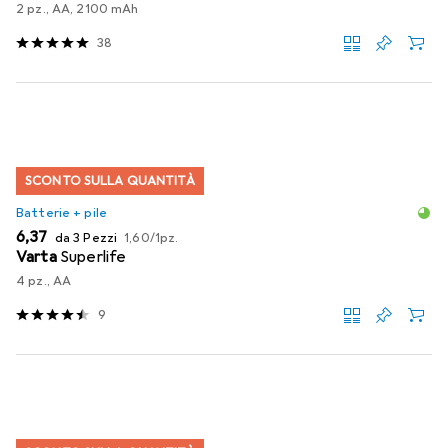
2 pz., AA, 2100 mAh
38
SCONTO SULLA QUANTITÀ
Batterie + pile
EUR
EUR
6,37
da 3 Pezzi
1,60
/
1pz.
Varta
Superlife
4 pz., AA
9