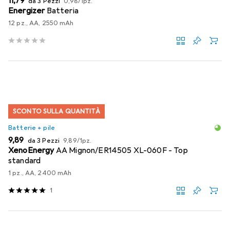
EUR
11,79
da 3 Pezzi
0,98
/
1pz.
Energizer
Batteria
12 pz., AA, 2550 mAh
SCONTO SULLA QUANTITÀ
Batterie + pile
EUR
EUR
9,89
da 3 Pezzi
9,89
/
1pz.
XenoEnergy
AA Mignon/ER14505 XL-060F - Top
standard
1 pz., AA, 2400 mAh
1