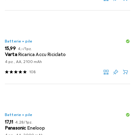
Batterie + pile
EUR
EUR
15,99
4,–
/
1pz.
Varta
Ricarica Accu Riciclato
4 pz., AA, 2100 mAh
108
Batterie + pile
EUR
EUR
17,11
4,28
/
1pz.
Panasonic
Eneloop