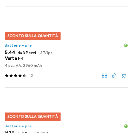
SCONTO SULLA QUANTITÀ
Batterie + pile
EUR
EUR
5,44
da 3 Pezzi
1,37
/
1pz.
Varta
F4
4 pz., AA, 2960 mAh
12
SCONTO SULLA QUANTITÀ
Batterie + pile
EUR