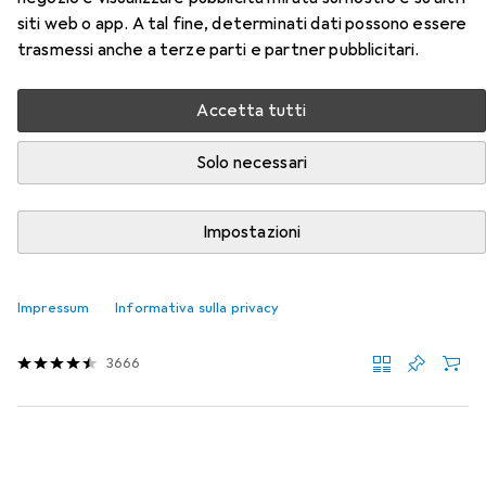
siti web o app. A tal fine, determinati dati possono essere
trasmessi anche a terze parti e partner pubblicitari.
Qui trovi accessori adatti per il prodotto Karlsson
Sunburst della categoria Batterie + pile.
Accetta tutti
Rilevanza
Elenco dei prodotti
Solo necessari
Impostazioni
Batterie + pile
EUR
EUR
18,04
0,76
/
1pz.
Varta
Longlife Power
Impressum
Informativa sulla privacy
24 pz., AA, 2960 mAh
3666