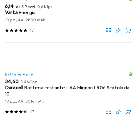
EUR
EUR
6,14
da 3 Pezzi
0,61
/
1pz.
Varta
Energia
10 pz., AA, 2800 mAh
17
Batterie + pile
EUR
EUR
34,60
3,46
/
1pz.
Duracell
Batteria costante - AA Mignon LR06 Scatola da
10
10 pz., AA, 3016 mAh
17