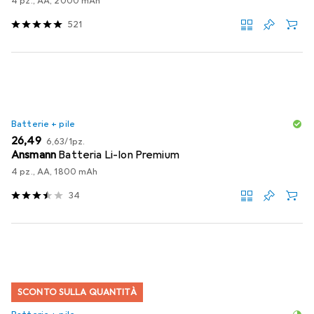
4 pz., AA, 2000 mAh
521
Batterie + pile
EUR
EUR
26,49
6,63
/
1pz.
Ansmann
Batteria Li-Ion Premium
4 pz., AA, 1800 mAh
34
SCONTO SULLA QUANTITÀ