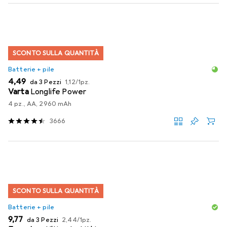
SCONTO SULLA QUANTITÀ
Batterie + pile
EUR
EUR
4,49
da 3 Pezzi
1,12
/
1pz.
Varta
Longlife Power
4 pz., AA, 2960 mAh
3666
SCONTO SULLA QUANTITÀ
Batterie + pile
EUR
EUR
9,77
da 3 Pezzi
2,44
/
1pz.