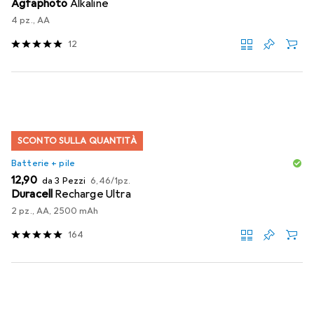
Agfaphoto
Alkaline
4 pz., AA
12
SCONTO SULLA QUANTITÀ
Batterie + pile
EUR
EUR
12,90
da 3 Pezzi
6,46
/
1pz.
Duracell
Recharge Ultra
2 pz., AA, 2500 mAh
164