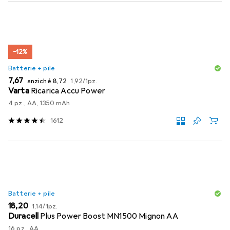
−12%
Batterie + pile
EUR
EUR
EUR
7,67
anziché
8,72
1,92
/
1pz.
Varta
Ricarica Accu Power
4 pz., AA, 1350 mAh
1612
Batterie + pile
EUR
EUR
18,20
1,14
/
1pz.
Duracell
Plus Power Boost MN1500 Mignon AA
16 pz., AA