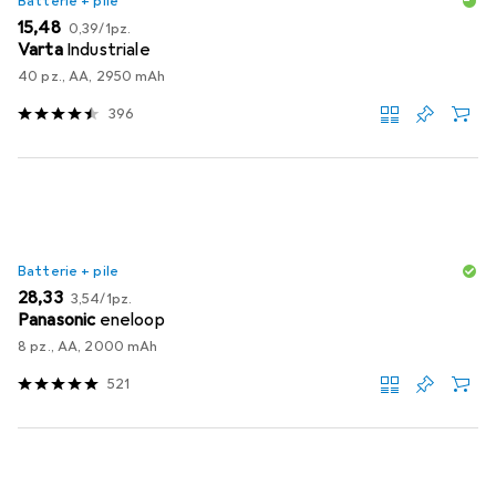
Batterie + pile
EUR
EUR
15,48
0,39
/
1pz.
Varta
Industriale
40 pz., AA, 2950 mAh
396
Batterie + pile
EUR
EUR
28,33
3,54
/
1pz.
Panasonic
eneloop
8 pz., AA, 2000 mAh
521