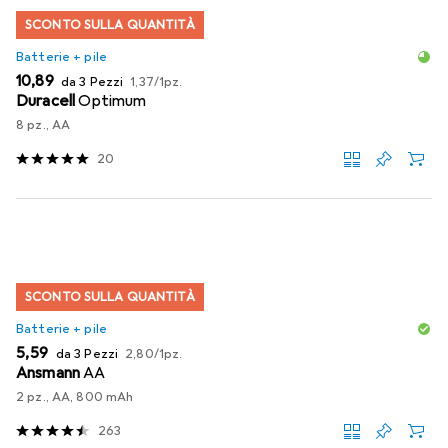
SCONTO SULLA QUANTITÀ
Batterie + pile
EUR
EUR
10,89
da 3 Pezzi
1,37
/
1pz.
Duracell
Optimum
8 pz., AA
20
SCONTO SULLA QUANTITÀ
Batterie + pile
EUR
EUR
5,59
da 3 Pezzi
2,80
/
1pz.
Ansmann
AA
2 pz., AA, 800 mAh
263