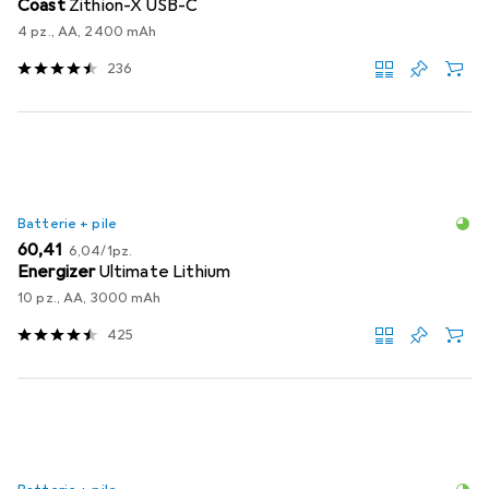
Coast
Zithion-X USB-C
4 pz., AA, 2400 mAh
236
Batterie + pile
EUR
EUR
60,41
6,04
/
1pz.
Energizer
Ultimate Lithium
10 pz., AA, 3000 mAh
425