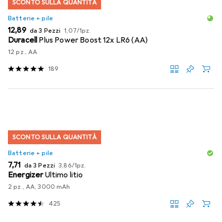
SCONTO SULLA QUANTITÀ
Batterie + pile
EUR
EUR
12,89
da 3 Pezzi
1,07
/
1pz.
Duracell
Plus Power Boost 12x LR6 (AA)
12 pz., AA
189
SCONTO SULLA QUANTITÀ
Batterie + pile
EUR
EUR
7,71
da 3 Pezzi
3,86
/
1pz.
Energizer
Ultimo litio
2 pz., AA, 3000 mAh
425