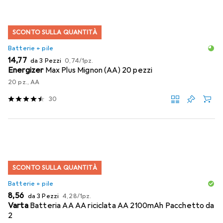
SCONTO SULLA QUANTITÀ
Batterie + pile
EUR
EUR
14,77
da 3 Pezzi
0,74
/
1pz.
Energizer
Max Plus Mignon (AA) 20 pezzi
20 pz., AA
30
SCONTO SULLA QUANTITÀ
Batterie + pile
EUR
EUR
8,56
da 3 Pezzi
4,28
/
1pz.
Varta
Batteria AA AA riciclata AA 2100mAh Pacchetto da
2