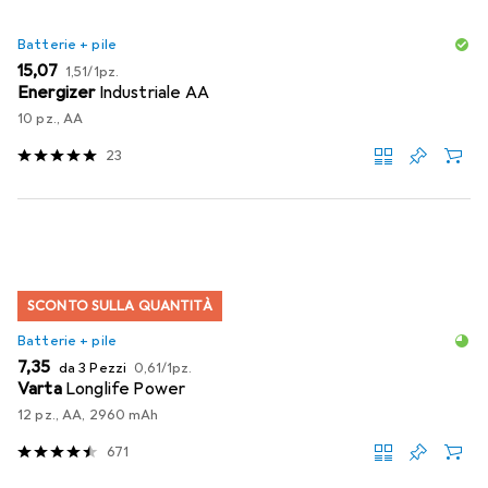
Batterie + pile
EUR
EUR
15,07
1,51
/
1pz.
Energizer
Industriale AA
10 pz., AA
23
SCONTO SULLA QUANTITÀ
Batterie + pile
EUR
EUR
7,35
da 3 Pezzi
0,61
/
1pz.
Varta
Longlife Power
12 pz., AA, 2960 mAh
671