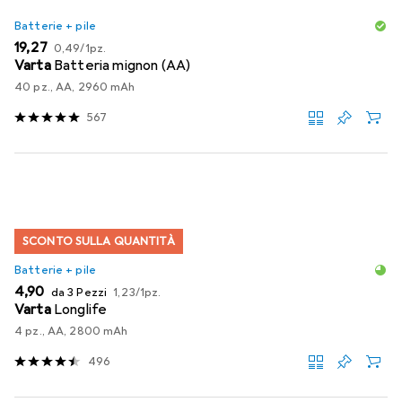
Batterie + pile
EUR
EUR
19,27
0,49
/
1pz.
Varta
Batteria mignon (AA)
40 pz., AA, 2960 mAh
567
SCONTO SULLA QUANTITÀ
Batterie + pile
EUR
EUR
4,90
da 3 Pezzi
1,23
/
1pz.
Varta
Longlife
4 pz., AA, 2800 mAh
496