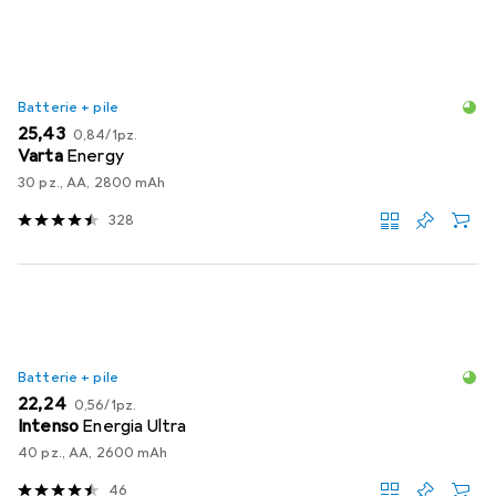
Batterie + pile
EUR
EUR
25,43
0,84
/
1pz.
Varta
Energy
30 pz., AA, 2800 mAh
328
Batterie + pile
EUR
EUR
22,24
0,56
/
1pz.
Intenso
Energia Ultra
40 pz., AA, 2600 mAh
46