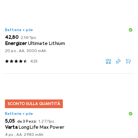
Batterie + pile
EUR
EUR
42,80
2,14
/
1pz.
Energizer
Ultimate Lithium
20 pz., AA, 3000 mAh
425
SCONTO SULLA QUANTITÀ
Batterie + pile
EUR
EUR
5,05
da 3 Pezzi
1,27
/
1pz.
Varta
LongLife Max Power
4 pz., AA, 2980 mAh