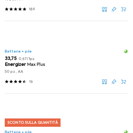
189
Batterie + pile
EUR
EUR
33,75
0,67
/
1pz.
Energizer
Max Plus
50 pz., AA
16
SCONTO SULLA QUANTITÀ
Batterie + pile