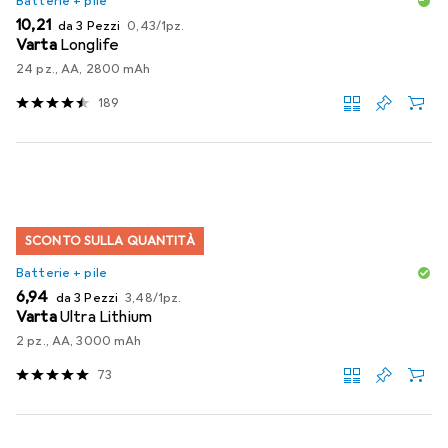
Batterie + pile
EUR
EUR
10,21
da 3 Pezzi
0,43
/
1pz.
Varta
Longlife
24 pz., AA, 2800 mAh
189
SCONTO SULLA QUANTITÀ
Batterie + pile
EUR
EUR
6,94
da 3 Pezzi
3,48
/
1pz.
Varta
Ultra Lithium
2 pz., AA, 3000 mAh
73