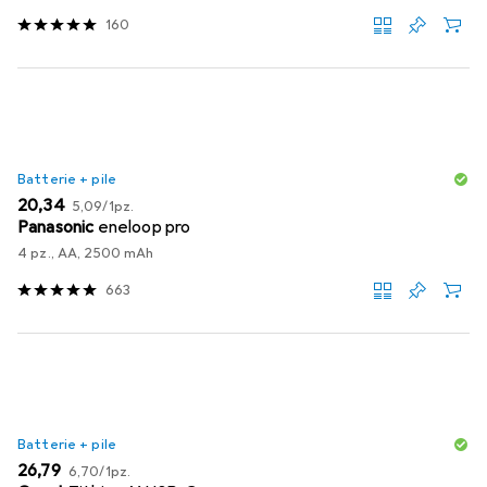
160
Batterie + pile
EUR
EUR
20,34
5,09
/
1pz.
Panasonic
eneloop pro
4 pz., AA, 2500 mAh
663
Batterie + pile
EUR
EUR
26,79
6,70
/
1pz.