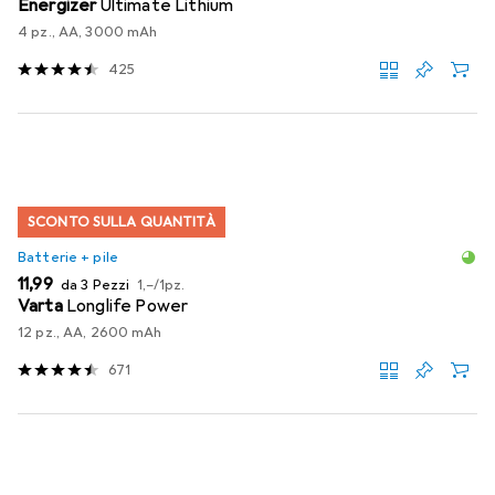
Energizer
Ultimate Lithium
4 pz., AA, 3000 mAh
425
SCONTO SULLA QUANTITÀ
Batterie + pile
EUR
EUR
11,99
da 3 Pezzi
1,–
/
1pz.
Varta
Longlife Power
12 pz., AA, 2600 mAh
671