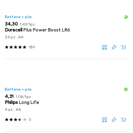
Batterie + pile
EUR
EUR
34,30
1,43
/
1pz.
Duracell
Plus Power Boost LR6
24 pz., AA
189
Batterie + pile
EUR
EUR
4,31
1,08
/
1pz.
Philips
Long Life
4 pz., AA
5