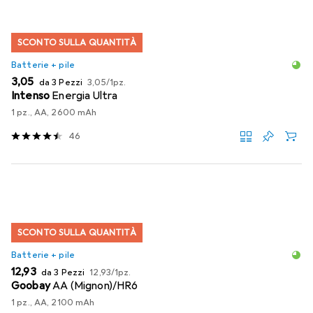
SCONTO SULLA QUANTITÀ
Batterie + pile
EUR
EUR
3,05
da 3 Pezzi
3,05
/
1pz.
Intenso
Energia Ultra
1 pz., AA, 2600 mAh
46
SCONTO SULLA QUANTITÀ
Batterie + pile
EUR
EUR
12,93
da 3 Pezzi
12,93
/
1pz.
Goobay
AA (Mignon)/HR6
1 pz., AA, 2100 mAh