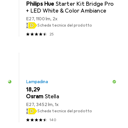
Philips Hue
Starter Kit Bridge Pro
+ LED White & Color Ambiance
E27, 1100 lm, 2x
Scheda tecnica del prodotto
25
Lampadina
EUR
18,29
Osram
Stella
E27, 3452 lm, 1x
Scheda tecnica del prodotto
140