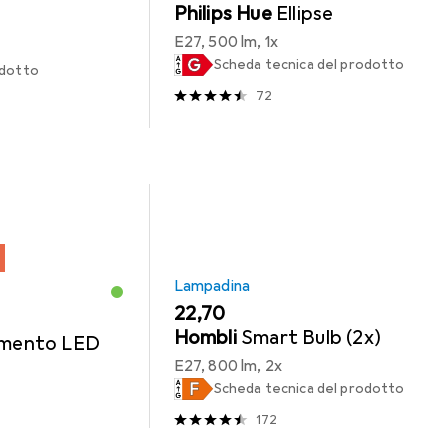
Philips Hue
Ellipse
E27, 500 lm, 1x
Scheda tecnica del prodotto
odotto
72
Lampadina
EUR
22,70
Hombli
Smart Bulb (2x)
amento LED
E27, 800 lm, 2x
Scheda tecnica del prodotto
172