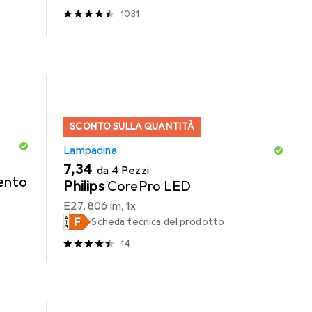
1031
SCONTO SULLA QUANTITÀ
Lampadina
EUR
7,34
da 4 Pezzi
mento
Philips
CorePro LED
E27, 806 lm, 1x
Scheda tecnica del prodotto
14