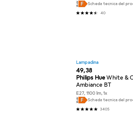
Scheda tecnica del pr
40
Lampadina
EUR
49,38
Philips Hue
White & 
Ambiance BT
E27, 1100 lm, 1x
Scheda tecnica del pr
3405