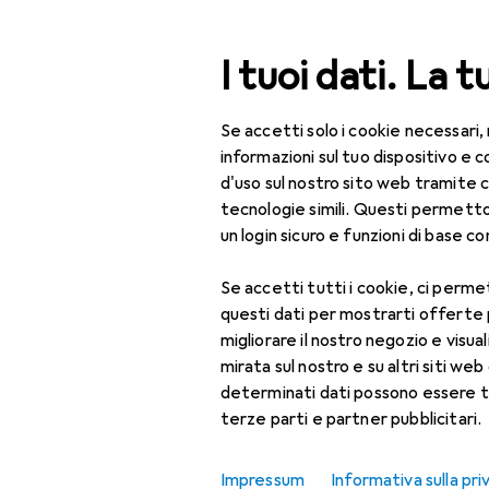
Cerca
I tuoi dati. La t
Se accetti solo i cookie necessari,
Categoria Navigazione
e le categorie
Arredamento
Lampade + Lampadine
Tutte le categorie
informazioni sul tuo dispositivo 
d'uso sul nostro sito web tramite 
Arredamento
tecnologie simili. Questi permett
un login sicuro e funzioni di base com
Lampade +
Lampadine
EU
119
Se accetti tutti i cookie, ci permet
Ma
questi dati per mostrarti offerte
Illuminazione interna
E2
migliorare il nostro negozio e visua
Illuminazione a
mirata sul nostro e su altri siti web 
soffitto
determinati dati possono essere t
terze parti e partner pubblicitari.
Illuminazione della
camera dei bambini
Impressum
Informativa sulla pri