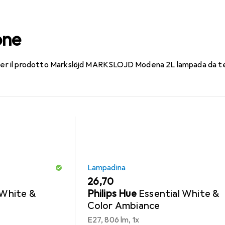
per Markslöjd MARKSLOJD M
one
 per il prodotto Markslöjd MARKSLOJD Modena 2L lampada da te
Lampadina
EUR
26,70
 White &
Philips Hue
Essential White &
Color Ambiance
E27, 806 lm, 1x