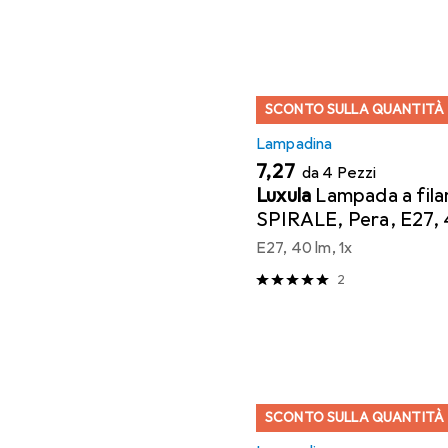
SCONTO SULLA QUANTITÀ
Lampadina
EUR
7,27
da 4 Pezzi
Luxula
Lampada a fil
SPIRALE, Pera, E27,
1800K, dimmerabile
E27, 40 lm, 1x
2
SCONTO SULLA QUANTITÀ