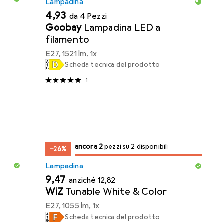
Lampadina
EUR
4,93
da 4 Pezzi
Goobay
Lampadina LED a
filamento
E27, 1521 lm, 1x
Scheda tecnica del prodotto
1
2
2
ancora 2
/ 2
/ 2 in vendita
pezzi su 2 disponibili
−26%
Lampadina
EUR
EUR
9,47
anziché
12,82
WiZ
Tunable White & Color
E27, 1055 lm, 1x
Scheda tecnica del prodotto