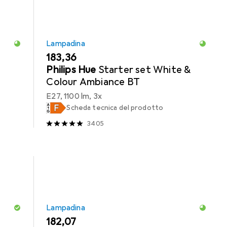
Lampadina
EUR
183,36
Philips Hue
Starter set White &
Colour Ambiance BT
E27, 1100 lm, 3x
Scheda tecnica del prodotto
3405
Lampadina
EUR
182,07