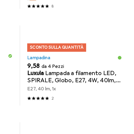
8
SCONTO SULLA QUANTITÀ
Lampadina
EUR
9,58
da 4 Pezzi
Luxula
Lampada a filamento LED,
SPIRALE, Globo, E27, 4W, 40lm,
1800K, dimmerabile
E27, 40 lm, 1x
2