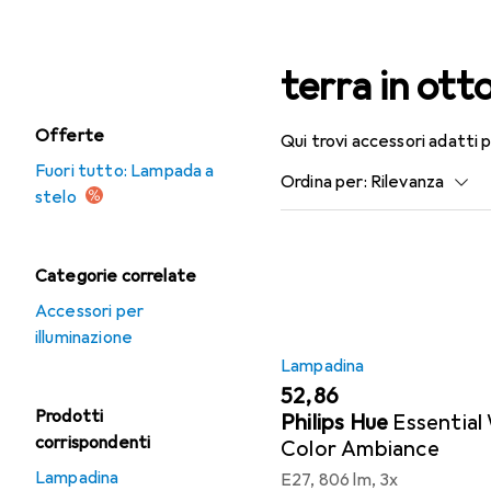
Lampada a stelo
Accessori 
Lampada da tavolo
terra in ott
Offerte
Qui trovi accessori adatti
Fuori tutto: Lampada a
Ordina per
:
Rilevanza
stelo
Elenco dei prodotti
Categorie correlate
Accessori per
illuminazione
Lampadina
EUR
52,86
Prodotti
Philips Hue
Essential
corrispondenti
Color Ambiance
Lampadina
E27, 806 lm, 3x