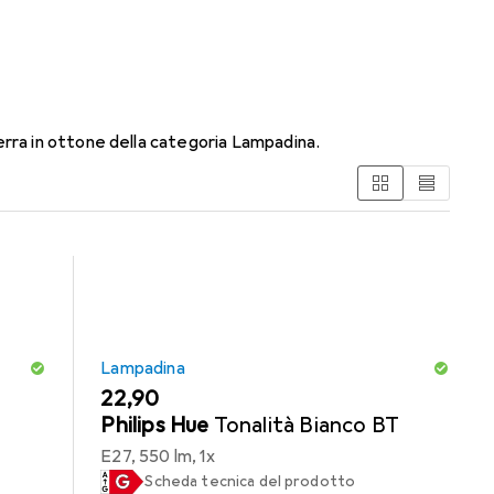
odena 2L lampada da
rra in ottone della categoria Lampadina.
Lampadina
EUR
22,90
Philips Hue
Tonalità Bianco BT
E27, 550 lm, 1x
Scheda tecnica del prodotto