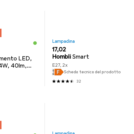
Lampadina
EUR
17,02
Hombli
Smart
amento LED,
 4W, 40lm,
E27, 2x
Scheda tecnica del prodotto
32
Lampadina