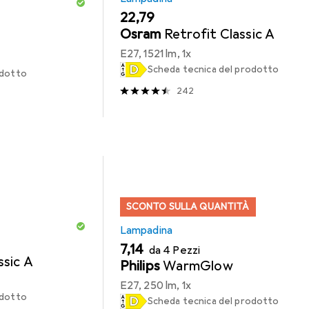
EUR
22,79
Osram
Retrofit Classic A
E27, 1521 lm, 1x
Scheda tecnica del prodotto
odotto
242
SCONTO SULLA QUANTITÀ
Lampadina
EUR
7,14
da 4 Pezzi
ssic A
Philips
WarmGlow
E27, 250 lm, 1x
odotto
Scheda tecnica del prodotto