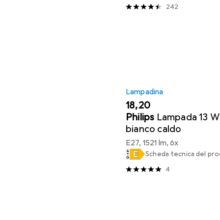
242
Lampadina
EUR
18,20
Philips
Lampada 13 W
bianco caldo
E27, 1521 lm, 6x
Scheda tecnica del pr
4