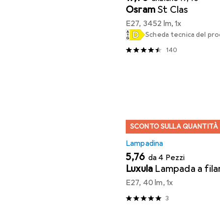
Osram
St Clas
E27, 3452 lm, 1x
Scheda tecnica del pr
140
SCONTO SULLA QUANTITÀ
Lampadina
EUR
5,76
da 4 Pezzi
Luxula
Lampada a fil
E27, 40 lm, 1x
3