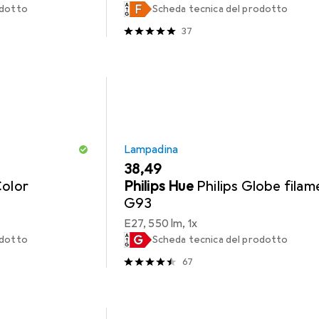
odotto
Scheda tecnica del prodotto
37
Lampadina
EUR
38,49
Color
Philips Hue
Philips Globe fila
G93
E27, 550 lm, 1x
odotto
Scheda tecnica del prodotto
67