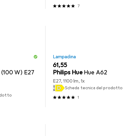
7
Lampadina
EUR
61,55
 (100 W) E27
Philips Hue
Hue A62
E27, 1100 lm, 1x
Scheda tecnica del prodotto
odotto
1