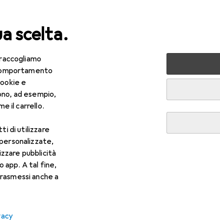
ua scelta.
 raccogliamo
Illuminazione interna
Lampada a stelo
Markslöjd MARKSL
e comportamento
cookie e
ono, ad esempio,
e il carrello.
R
,–
ti di utilizzare
rkslöjd
MARKSLOJD Modena 2L lampada da terra 
 personalizzate,
7
lizzare pubblicità
o app. A tal fine,
rasmessi anche a
vacy