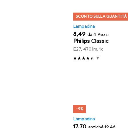
SCONTO SULLA QUANTITÀ
Lampadina
EUR
8,49
da 4 Pezzi
Philips
Classic
E27, 470 lm, 1x
11
−9%
Lampadina
EUR
EUR
17,70
anziché
19,46