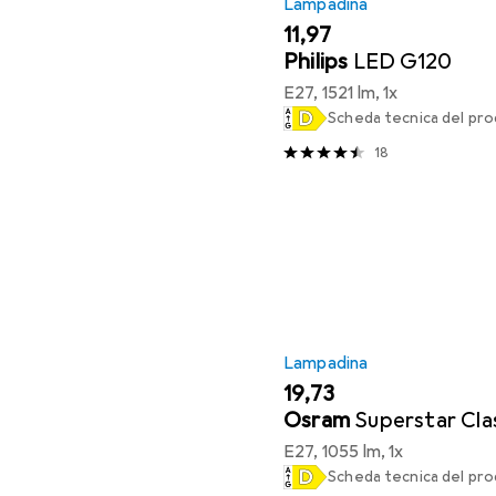
Lampadina
EUR
11,97
Philips
LED G120
E27, 1521 lm, 1x
Scheda tecnica del pr
18
Lampadina
EUR
19,73
Osram
Superstar Cla
E27, 1055 lm, 1x
Scheda tecnica del pr