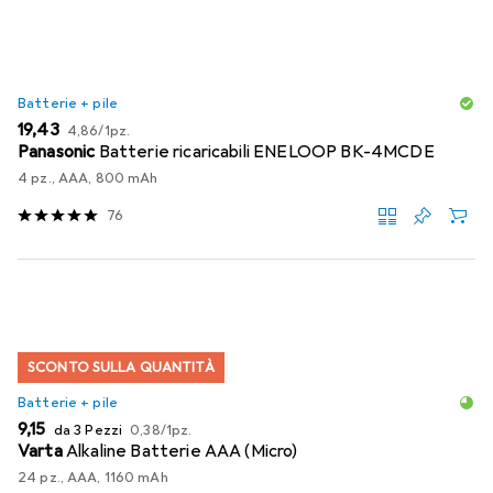
Batterie + pile
EUR
EUR
19,43
4,86
/
1pz.
Panasonic
Batterie ricaricabili ENELOOP BK-4MCDE
4 pz., AAA, 800 mAh
76
SCONTO SULLA QUANTITÀ
Batterie + pile
EUR
EUR
9,15
da 3 Pezzi
0,38
/
1pz.
Varta
Alkaline Batterie AAA (Micro)
24 pz., AAA, 1160 mAh