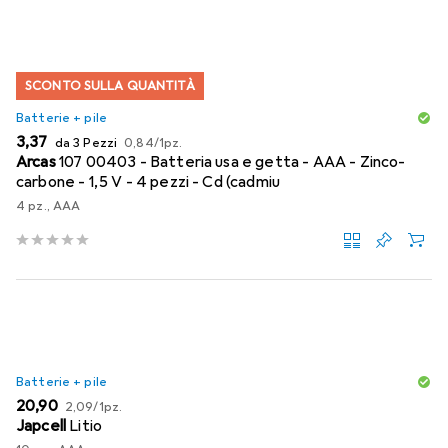
SCONTO SULLA QUANTITÀ
Batterie + pile
EUR
EUR
3,37
da 3 Pezzi
0,84
/
1pz.
Arcas
107 00403 - Batteria usa e getta - AAA - Zinco-
carbone - 1,5 V - 4 pezzi - Cd (cadmiu
4 pz., AAA
Batterie + pile
EUR
EUR
20,90
2,09
/
1pz.
Japcell
Litio