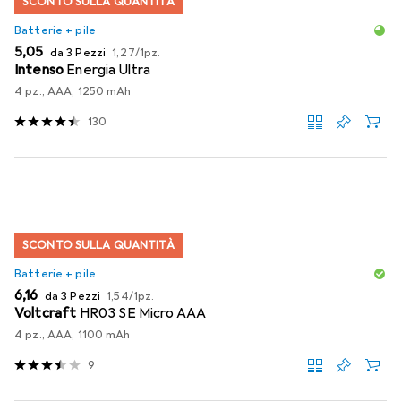
SCONTO SULLA QUANTITÀ
Batterie + pile
EUR
EUR
5,05
da 3 Pezzi
1,27
/
1pz.
Intenso
Energia Ultra
4 pz., AAA, 1250 mAh
130
SCONTO SULLA QUANTITÀ
Batterie + pile
EUR
EUR
6,16
da 3 Pezzi
1,54
/
1pz.
Voltcraft
HR03 SE Micro AAA
4 pz., AAA, 1100 mAh
9