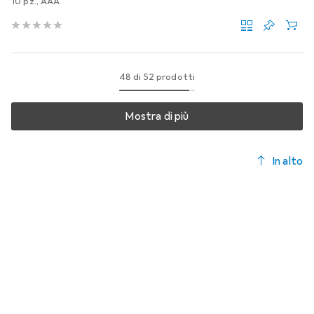
10 pz., AAA
48 di 52 prodotti
Mostra di più
In alto