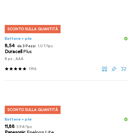
SCONTO SULLA QUANTITÀ
Batterie + pile
EUR
EUR
8,54
da 3 Pezzi
1,07
/
1pz.
Duracell
Plus
8 pz., AAA
1196
SCONTO SULLA QUANTITÀ
Batterie + pile
EUR
EUR
11,88
5,94
/
1pz.
Panasonic
Eneloop Lite