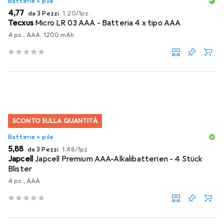
Batterie + pile
EUR
EUR
4,77
da 3 Pezzi
1,20
/
1pz.
Tecxus
Micro LR 03 AAA - Batteria 4 x tipo AAA
4 pz., AAA, 1200 mAh
SCONTO SULLA QUANTITÀ
Batterie + pile
EUR
EUR
5,88
da 3 Pezzi
1,48
/
1pz.
Japcell
Japcell Premium AAA-Alkalibatterien - 4 Stück
Blister
4 pz., AAA