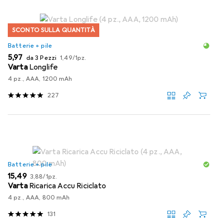
SCONTO SULLA QUANTITÀ
Batterie + pile
EUR
EUR
5,97
da 3 Pezzi
1,49
/
1pz.
Varta
Longlife
4 pz., AAA, 1200 mAh
227
Batterie + pile
EUR
EUR
15,49
3,88
/
1pz.
Varta
Ricarica Accu Riciclato
4 pz., AAA, 800 mAh
131