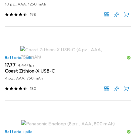
10 pz., AAA, 1250 mAh
198
Batterie + pile
EUR
EUR
17,77
4,44
/
1pz.
Coast
Zithion-X USB-C
4 pz., AAA, 750 mAh
180
Batterie + pile