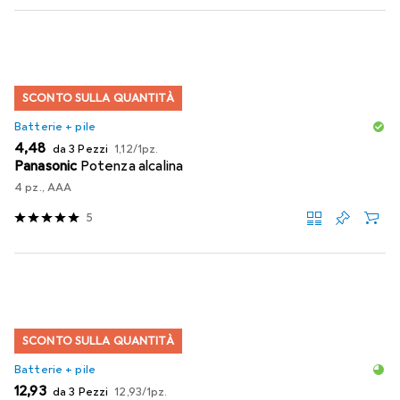
SCONTO SULLA QUANTITÀ
Batterie + pile
EUR
EUR
4,48
da 3 Pezzi
1,12
/
1pz.
Panasonic
Potenza alcalina
4 pz., AAA
5
SCONTO SULLA QUANTITÀ
Batterie + pile
EUR
EUR
12,93
da 3 Pezzi
12,93
/
1pz.