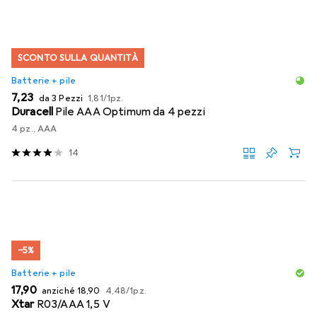
SCONTO SULLA QUANTITÀ
Batterie + pile
EUR
EUR
7,23
da 3 Pezzi
1,81
/
1pz.
Duracell
Pile AAA Optimum da 4 pezzi
4 pz., AAA
14
−5%
Batterie + pile
EUR
EUR
EUR
17,90
anziché
18,90
4,48
/
1pz.
Xtar
R03/AAA 1,5 V