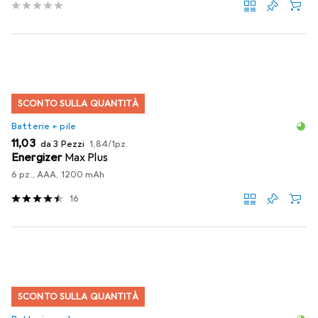
SCONTO SULLA QUANTITÀ
Batterie + pile
EUR
EUR
11,03
da 3 Pezzi
1,84
/
1pz.
Energizer
Max Plus
6 pz., AAA, 1200 mAh
16
SCONTO SULLA QUANTITÀ