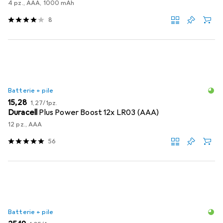
4 pz., AAA, 1000 mAh
8
Batterie + pile
EUR
EUR
15,28
1,27
/
1pz.
Duracell
Plus Power Boost 12x LR03 (AAA)
12 pz., AAA
56
Batterie + pile
EUR