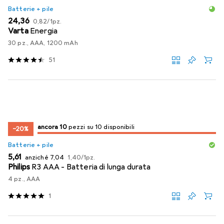
Batterie + pile
EUR
EUR
24,36
0,82
/
1pz.
Varta
Energia
30 pz., AAA, 1200 mAh
51
10
10
ancora 10
/ 10
/ 10 in vendita
pezzi su 10 disponibili
−20%
Batterie + pile
EUR
EUR
EUR
5,61
anziché
7,04
1,40
/
1pz.
Philips
R3 AAA - Batteria di lunga durata
4 pz., AAA
1