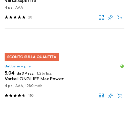
Varta
Superlife
4 pz., AAA
28
SCONTO SULLA QUANTITÀ
Batterie + pile
EUR
EUR
5,04
da 3 Pezzi
1,26
/
1pz.
Varta
LONGLIFE Max Power
4 pz., AAA, 1280 mAh
110