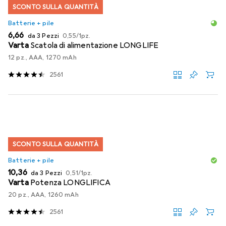
SCONTO SULLA QUANTITÀ
Batterie + pile
EUR
EUR
6,66
da 3 Pezzi
0,55
/
1pz.
Varta
Scatola di alimentazione LONGLIFE
12 pz., AAA, 1270 mAh
2561
SCONTO SULLA QUANTITÀ
Batterie + pile
EUR
EUR
10,36
da 3 Pezzi
0,51
/
1pz.
Varta
Potenza LONGLIFICA
20 pz., AAA, 1260 mAh
2561