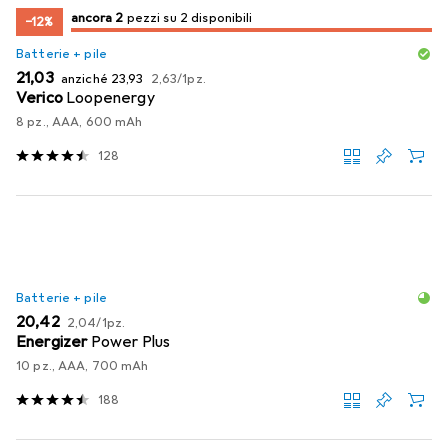
2
2
ancora 2
/ 2
/ 2 in vendita
pezzi su 2 disponibili
−12%
Batterie + pile
EUR
EUR
EUR
21,03
anziché
23,93
2,63
/
1pz.
Verico
Loopenergy
8 pz., AAA, 600 mAh
128
Batterie + pile
EUR
EUR
20,42
2,04
/
1pz.
Energizer
Power Plus
10 pz., AAA, 700 mAh
188