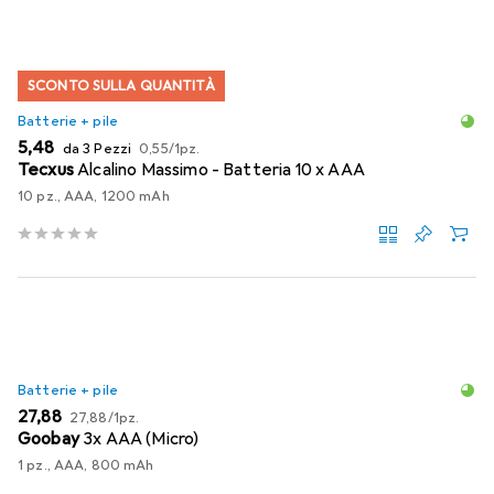
SCONTO SULLA QUANTITÀ
Batterie + pile
EUR
EUR
5,48
da 3 Pezzi
0,55
/
1pz.
Tecxus
Alcalino Massimo - Batteria 10 x AAA
10 pz., AAA, 1200 mAh
Batterie + pile
EUR
EUR
27,88
27,88
/
1pz.
Goobay
3x AAA (Micro)
1 pz., AAA, 800 mAh