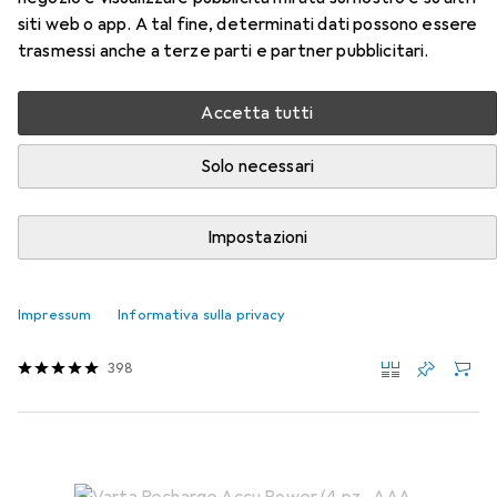
siti web o app. A tal fine, determinati dati possono essere
Qui trovi accessori adatti per il prodotto TOP Catena di
trasmessi anche a terze parti e partner pubblicitari.
luci a 4 colori della categoria Batterie + pile.
Accetta tutti
Rilevanza
Elenco dei prodotti
Solo necessari
Impostazioni
Batterie + pile
EUR
EUR
19,27
0,49
/
1pz.
Varta
Micro (AAA) Batteria Alkali-Ma
Impressum
Informativa sulla privacy
40 pz., AAA, 1260 mAh
398