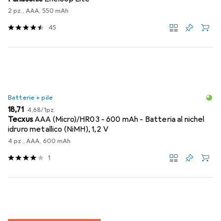
2 pz., AAA, 550 mAh
45
Batterie + pile
EUR
EUR
18,71
4,68
/
1pz.
Tecxus
AAA (Micro)/HR03 - 600 mAh - Batteria al nichel
idruro metallico (NiMH), 1,2 V
4 pz., AAA, 600 mAh
1