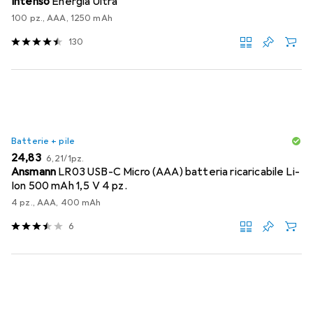
Intenso
Energia Ultra
100 pz., AAA, 1250 mAh
130
Batterie + pile
EUR
EUR
24,83
6,21
/
1pz.
Ansmann
LR03 USB-C Micro (AAA) batteria ricaricabile Li-
Ion 500 mAh 1,5 V 4 pz.
4 pz., AAA, 400 mAh
6