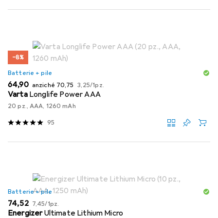
−8%
Batterie + pile
EUR
EUR
EUR
64,90
anziché
70,75
3,25
/
1pz.
Varta
Longlife Power AAA
20 pz., AAA, 1260 mAh
95
Batterie + pile
EUR
EUR
74,52
7,45
/
1pz.
Energizer
Ultimate Lithium Micro