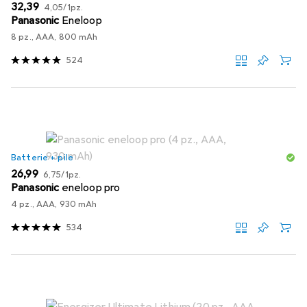
EUR
EUR
32,39
4,05
/
1pz.
Panasonic
Eneloop
8 pz., AAA, 800 mAh
524
Batterie + pile
EUR
EUR
26,99
6,75
/
1pz.
Panasonic
eneloop pro
4 pz., AAA, 930 mAh
534