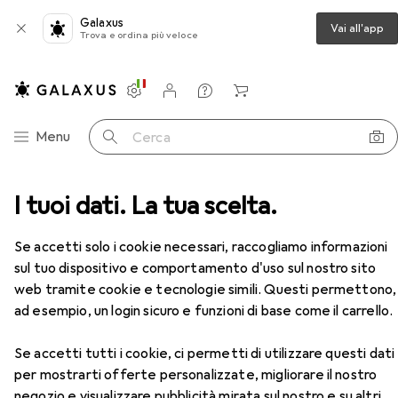
Galaxus
Vai all'app
Trova e ordina più veloce
Impostazioni
Conto cliente
Liste di confronto
Liste dei desideri
Carrello
Categoria Navigazione
Menu
Cerca
ra
I tuoi dati. La tua scelta.
Catena luminosa
TOP Catena di luci a 4 colori
Accessori
EUR
EUR
33,64
anziché
37,90
Se accetti solo i cookie necessari, raccogliamo informazioni
TOP
Catena di luci a 4 colori
sul tuo dispositivo e comportamento d'uso sul nostro sito
3 m
web tramite cookie e tecnologie simili. Questi permettono,
ad esempio, un login sicuro e funzioni di base come il carrello.
Se accetti tutti i cookie, ci permetti di utilizzare questi dati
Accessori per TOP Catena di luci
per mostrarti offerte personalizzate, migliorare il nostro
a 4 colori
negozio e visualizzare pubblicità mirata sul nostro e su altri