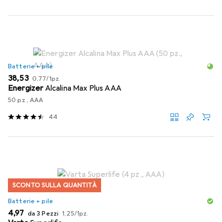
Batterie + pile
EUR
EUR
38,53
0,77
/
1pz.
Energizer
Alcalina Max Plus AAA
50 pz., AAA
44
SCONTO SULLA QUANTITÀ
Batterie + pile
EUR
EUR
4,97
da 3 Pezzi
1,25
/
1pz.