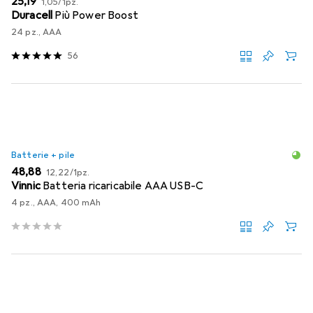
EUR
25,19
1,05
/
1pz.
Duracell
Più Power Boost
24 pz., AAA
56
Batterie + pile
EUR
EUR
48,88
12,22
/
1pz.
Vinnic
Batteria ricaricabile AAA USB-C
4 pz., AAA, 400 mAh