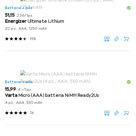
Batterie + pile
EUR
EUR
51,15
2,56
/
1pz.
Energizer
Ultimate Lithium
20 pz., AAA, 1250 mAh
198
Batterie + pile
EUR
EUR
15,99
4,–
/
1pz.
Varta
Micro (AAA) batteria NiMH Ready2Us
4 pz., AAA, 550 mAh
76