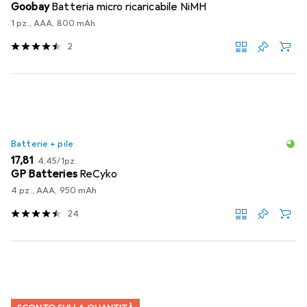
Goobay
Batteria micro ricaricabile NiMH
1 pz., AAA, 800 mAh
2
Batterie + pile
EUR
EUR
17,81
4,45
/
1pz.
GP Batteries
ReCyko
4 pz., AAA, 950 mAh
24