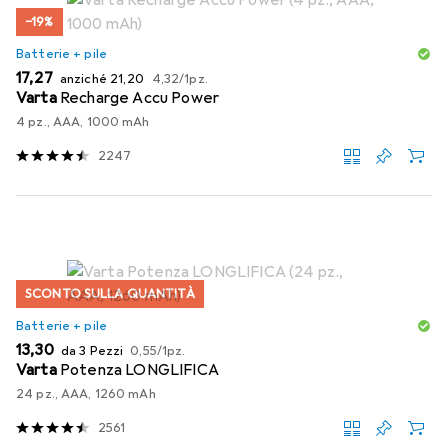
−19%
Batterie + pile
EUR
EUR
EUR
17,27
anziché
21,20
4,32
/
1pz.
Varta
Recharge Accu Power
4 pz., AAA, 1000 mAh
2247
SCONTO SULLA QUANTITÀ
Batterie + pile
EUR
EUR
13,30
da 3 Pezzi
0,55
/
1pz.
Varta
Potenza LONGLIFICA
24 pz., AAA, 1260 mAh
2561