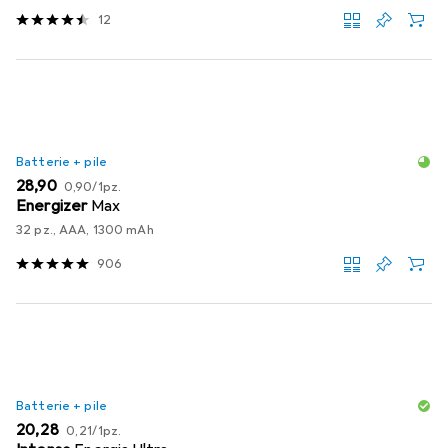
12
Batterie + pile
EUR
EUR
28,90
0,90
/
1pz.
Energizer
Max
32 pz., AAA, 1300 mAh
906
Batterie + pile
EUR
EUR
20,28
0,21
/
1pz.