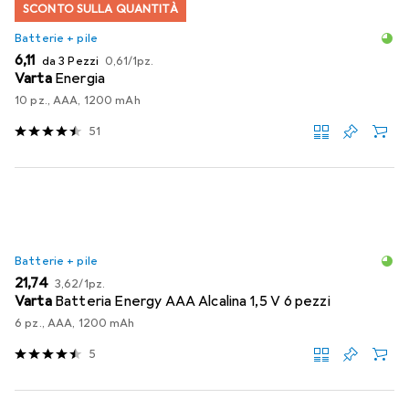
SCONTO SULLA QUANTITÀ
Batterie + pile
EUR
EUR
6,11
da 3 Pezzi
0,61
/
1pz.
Varta
Energia
10 pz., AAA, 1200 mAh
51
Batterie + pile
EUR
EUR
21,74
3,62
/
1pz.
Varta
Batteria Energy AAA Alcalina 1,5 V 6 pezzi
6 pz., AAA, 1200 mAh
5