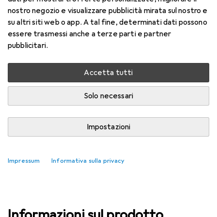
nostro negozio e visualizzare pubblicità mirata sul nostro e
su altri siti web o app. A tal fine, determinati dati possono
Marca
Valutazioni
essere trasmessi anche a terze parti e partner
Altri prodotti Hakle
5
pubblicitari.
Consegna tra ven, 14/8 e mar, 18/8
Accetta tutti
Più di 10 pezzi in stock presso il fornitore
Solo necessari
Aggiungi al carrello
Impostazioni
Confronta
Salva nella lista
i
Impressum
Spedizione gratuita a partire da 39,–
Informativa sulla privacy
Informazioni sul prodotto