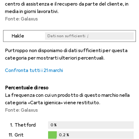
centro di assistenza e il recupero da parte del cliente, in
media in giorni lavorativi.
Fonte: Galaxus
i
Hakle
Dati non sufficienti
i
i
i
i
Dati non sufficienti
Dati non sufficienti
Dati non sufficienti
Dati non sufficienti
Purtroppo non disponiamo di dati sufficienti per questa
categoria per mostrarti ulteriori percentuali.
Confronta tutti i 21 marchi
Percentuale di reso
La frequenza con cui un prodotto di questo marchio nella
categoria «Carta igienica» viene restituito.
Fonte: Galaxus
1.
Thetford
0
%
11.
Grit
0,2
%