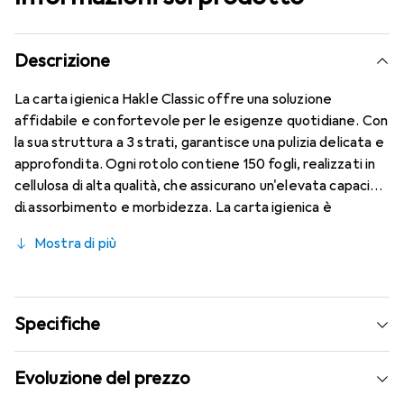
Descrizione
La carta igienica Hakle Classic offre una soluzione
affidabile e confortevole per le esigenze quotidiane. Con
la sua struttura a 3 strati, garantisce una pulizia delicata e
approfondita. Ogni rotolo contiene 150 fogli, realizzati in
cellulosa di alta qualità, che assicurano un'elevata capacità
di assorbimento e morbidezza. La carta igienica è
disponibile in un pratico pacco da 24 rotoli, ideale per un
Mostra di più
uso a lungo termine. Il colore bianco e il design semplice si
integrano armoniosamente in ogni bagno. Hakle
rappresenta qualità e sostenibilità, anche se questo
prodotto non è realizzato con materiali riciclati. È
Specifiche
un'ottima scelta per chi apprezza il comfort e la
funzionalità.
Evoluzione del prezzo