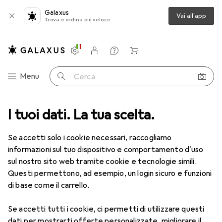
Galaxus
Vai all'app
Trova e ordina più veloce
Impostazioni
Conto cliente
Liste di confronto
Liste dei desideri
Carrello
Categoria Navigazione
Menu
Cerca
li per la casa
I tuoi dati. La tua scelta.
Carta igienica
Hakle Carta igienica Classic bianca
Se accetti solo i cookie necessari, raccogliamo
informazioni sul tuo dispositivo e comportamento d'uso
1 Immagine
sul nostro sito web tramite cookie e tecnologie simili.
EUR
20,61
Questi permettono, ad esempio, un login sicuro e funzioni
EUR
0,86
/
1pz.
Hakle
Carta igienica Classic bianca
di base come il carrello.
24 pz.
Se accetti tutti i cookie, ci permetti di utilizzare questi
dati per mostrarti offerte personalizzate, migliorare il
Prezzo in EUR IVA incl.