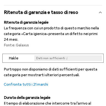
Ritenuta di garanzia e tasso di reso
Ritenuta di garanzia legale
La frequenza con cui un prodotto di questo marchio nella
categoria «Carta igienica» presenta un difetto nei primi
24 mesi.
Fonte: Galaxus
i
Hakle
Dati non sufficienti
i
i
i
i
Dati non sufficienti
Dati non sufficienti
Dati non sufficienti
Dati non sufficienti
Purtroppo non disponiamo di dati sufficienti per questa
categoria per mostrarti ulteriori percentuali.
Confronta tutti i 21 marchi
Durata della garanzia legale
Il tempo di elaborazione che intercorre tra l'arrivo al