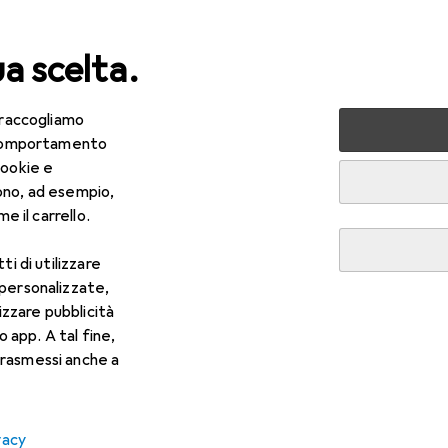
ua scelta.
 raccogliamo
edamento
Lampade + Lampadine
Illuminazione d'atmos
e comportamento
cookie e
ono, ad esempio,
e il carrello.
ti di utilizzare
 personalizzate,
lizzare pubblicità
o app. A tal fine,
rasmessi anche a
vacy