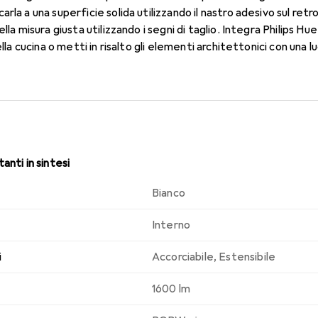
rla a una superficie solida utilizzando il nastro adesivo sul retr
lla misura giusta utilizzando i segni di taglio. Integra Philips Hue
ella cucina o metti in risalto gli elementi architettonici con una 
anti in sintesi
Bianco
Interno
i
Accorciabile
,
Estensibile
1600 lm