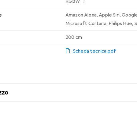
i
RGBW
e
Amazon Alexa
,
Apple Siri
,
Google
Microsoft Cortana
,
Philips Hue
,
S
200 cm
Scheda tecnica.pdf
zzo