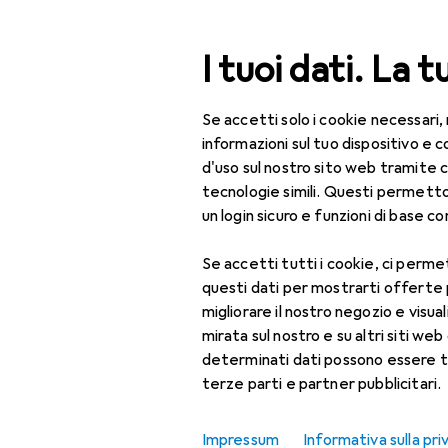
Cerca
I tuoi dati. La t
Se accetti solo i cookie necessari,
Categoria Navigazione
Tutte le categorie
Arr
Tutte le categorie
informazioni sul tuo dispositivo 
d'uso sul nostro sito web tramite 
Arredamento
tecnologie simili. Questi permett
un login sicuro e funzioni di base com
Lampade +
Lampadine
Se accetti tutti i cookie, ci permet
questi dati per mostrarti offerte
Illuminazione
migliorare il nostro negozio e visua
d'atmosfera
mirata sul nostro e su altri siti web 
Candela a LED
determinati dati possono essere t
terze parti e partner pubblicitari.
Catena luminosa
Striscia LED
Impressum
Informativa sulla pri