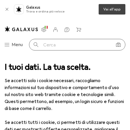
Galaxus
Vai all'app
Trova e ordina più veloce
Impostazioni
Conto cliente
Liste di confronto
Liste dei desideri
Carrello
Categoria Navigazione
Menu
Cerca
 Fetish
I tuoi dati. La tua scelta.
Plug per il pene
Rimba Bastone uretrale
Accessori
EUR
42,87
Se accetti solo i cookie necessari, raccogliamo
Rimba
Bastone uretrale
informazioni sul tuo dispositivo e comportamento d'uso
sul nostro sito web tramite cookie e tecnologie simili.
Questi permettono, ad esempio, un login sicuro e funzioni
Accessori per Rimba Bastone
di base come il carrello.
uretrale
Se accetti tutti i cookie, ci permetti di utilizzare questi
dati per mostrarti offerte personalizzate, migliorare il