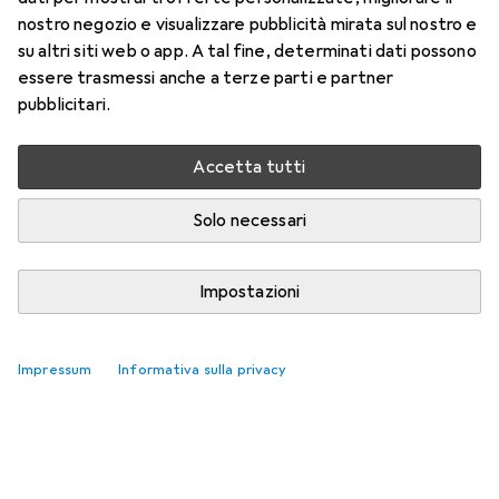
Qui trovi accessori adatti per il prodotto Rimba Bastone
nostro negozio e visualizzare pubblicità mirata sul nostro e
uretrale.
su altri siti web o app. A tal fine, determinati dati possono
essere trasmessi anche a terze parti e partner
Rilevanza
pubblicitari.
Elenco dei prodotti
Nessun prodotto trovato
Accetta tutti
Solo necessari
Impostazioni
Impressum
Informativa sulla privacy