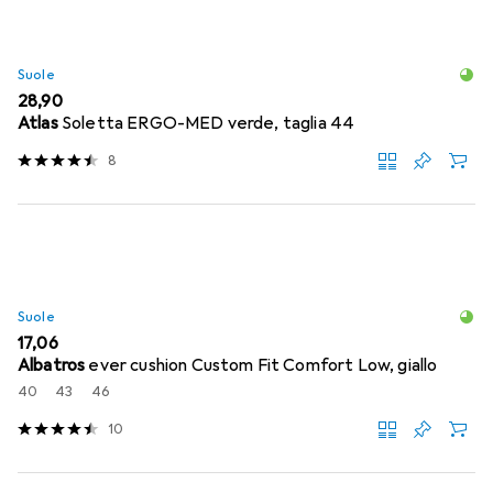
Suole
EUR
28,90
Atlas
Soletta ERGO-MED verde, taglia 44
8
Suole
EUR
17,06
Albatros
ever cushion Custom Fit Comfort Low, giallo
40
43
46
10