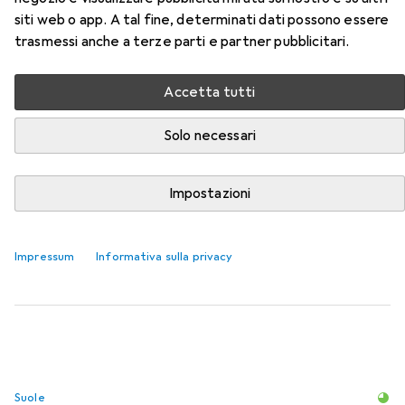
siti web o app. A tal fine, determinati dati possono essere
Qui trovi accessori adatti per il prodotto Abeba Scarpa di
trasmessi anche a terze parti e partner pubblicitari.
sicurezza ESD della categoria Suole.
Rilevanza
Accetta tutti
Elenco dei prodotti
Solo necessari
Impostazioni
Suole
EUR
31,20
Puma
Einlegesohle
Impressum
Informativa sulla privacy
6
Suole