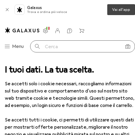
Galaxus
Vai all'app
Trova e ordina più veloce
Impostazioni
Conto cliente
Liste di confronto
Liste dei desideri
Carrello
Categoria Navigazione
Menu
Cerca
I tuoi dati. La tua scelta.
Scarpe da lavoro
Abeba Scarpa di sicurezza ESD
Accessori
EUR
74,35
Se accetti solo i cookie necessari, raccogliamo informazioni
Abeba
Scarpa di sicurezza ESD
sul tuo dispositivo e comportamento d'uso sul nostro sito
10 dimensioni
web tramite cookie e tecnologie simili. Questi permettono,
ad esempio, un login sicuro e funzioni di base come il carrello.
Accessori per Abeba Scarpa di
Se accetti tutti i cookie, ci permetti di utilizzare questi dati
per mostrarti offerte personalizzate, migliorare il nostro
sicurezza ESD
negozio e visualizzare pubblicità mirata sul nostro e su altri