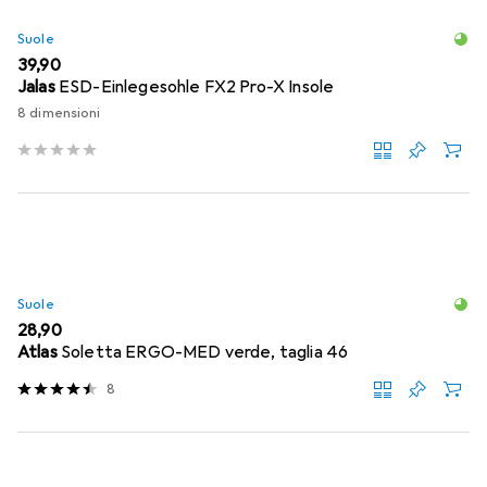
Suole
EUR
39,90
Jalas
ESD-Einlegesohle FX2 Pro-X Insole
8 dimensioni
Suole
EUR
28,90
Atlas
Soletta ERGO-MED verde, taglia 46
8