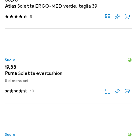
EUR
30,90
Atlas
Soletta ERGO-MED verde, taglia 39
8
Suole
EUR
19,33
Puma
Soletta evercushion
8 dimensioni
10
Suole