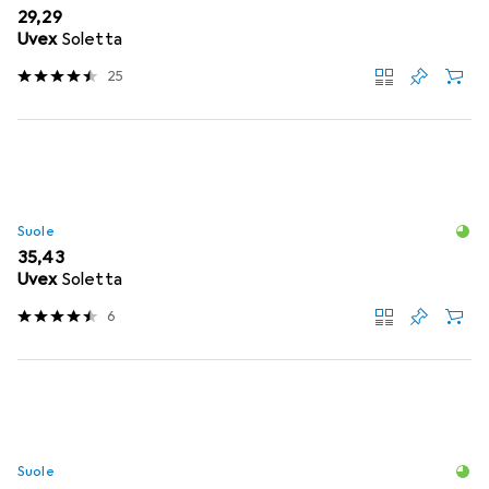
EUR
29,29
Uvex
Soletta
25
Suole
EUR
35,43
Uvex
Soletta
6
Suole