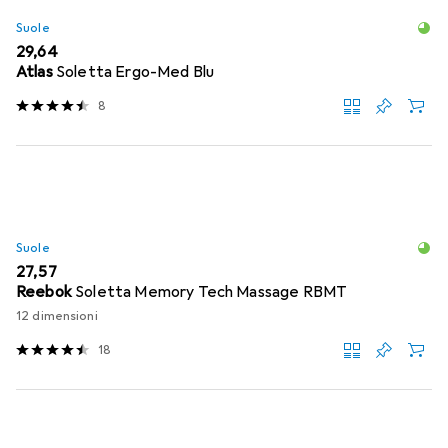
Suole
EUR
29,64
Atlas
Soletta Ergo-Med Blu
8
Suole
EUR
27,57
Reebok
Soletta Memory Tech Massage RBMT
12 dimensioni
18