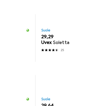
Suole
EUR
29,29
Uvex
Soletta
25
Suole
EUR
29,64