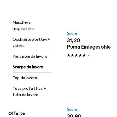
Gilet di sicurezza
Guanti di sicurezza
Maschera
respiratoria
Suole
Occhiali protettivi +
EUR
31,20
visiera
Puma
Einlegesohle
6
Pantaloni da lavoro
Scarpe da lavoro
Top da lavoro
Tuta protettiva +
tuta da lavoro
Suole
Offerte
EUR
30,90