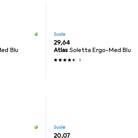
Suole
EUR
29,64
ed Blu
Atlas
Soletta Ergo-Med Blu
8
Suole
EUR
20,07