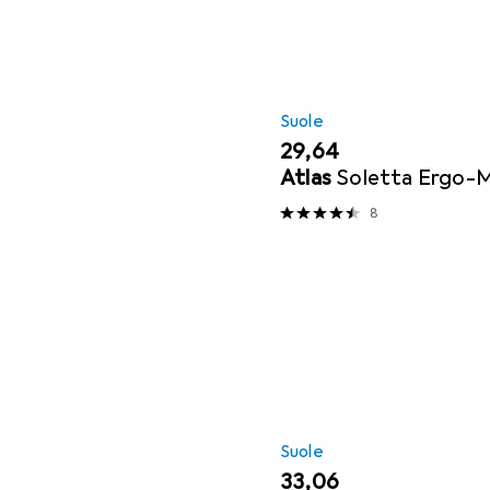
Suole
EUR
29,64
Atlas
Soletta Ergo-M
8
Suole
EUR
33,06