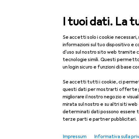
Cerca
I tuoi dati. La t
Se accetti solo i cookie necessari,
Categoria Navigazione
Tutte le categorie
Fai da te + Giardino
Sicurezza
Tutte le categorie
informazioni sul tuo dispositivo 
d'uso sul nostro sito web tramite 
EU
93
Fai da te + Giardino
tecnologie simili. Questi permett
Ab
un login sicuro e funzioni di base com
Sicurezza
8 d
Se accetti tutti i cookie, ci permet
Sicurezza sul lavoro
questi dati per mostrarti offerte
Abbigliamento da
Accessori p
migliorare il nostro negozio e visua
lavoro
mirata sul nostro e su altri siti web 
determinati dati possono essere t
Copricapo + Casco
Qui trovi accessori adatti 
terze parti e partner pubblicitari.
Ordina per
:
Rilevanza
Giacca da lavoro
Impressum
Informativa sulla pri
Elenco dei prodotti