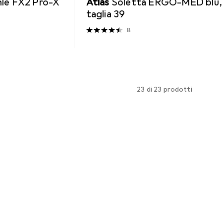
le FX2 Pro-X
Atlas
Soletta ERGO-MED blu
taglia 39
8
23 di 23 prodotti