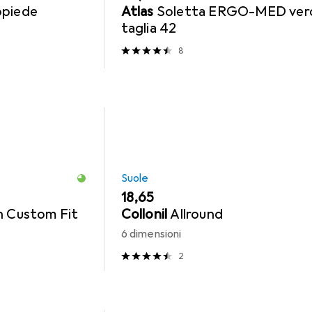
opiede
Atlas
Soletta ERGO-MED ver
taglia 42
8
Suole
EUR
18,65
n Custom Fit
Collonil
Allround
6 dimensioni
2