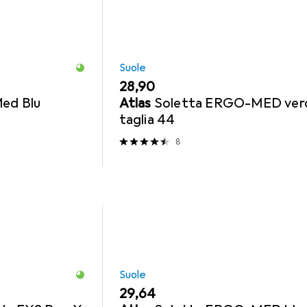
Suole
EUR
28,90
ed Blu
Atlas
Soletta ERGO-MED ver
taglia 44
8
Suole
EUR
29,64