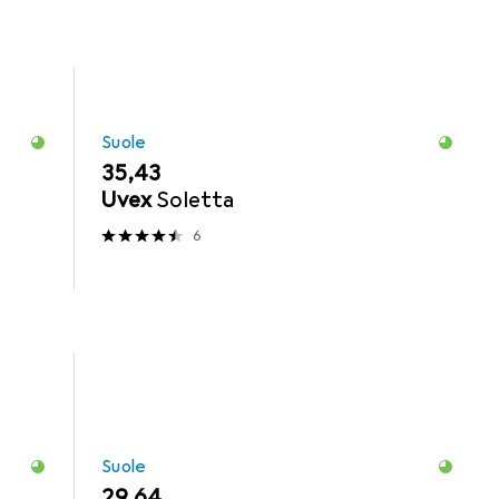
Suole
EUR
35,43
Uvex
Soletta
6
Suole
EUR
29,64