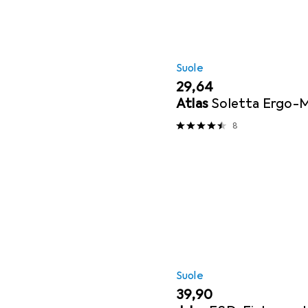
Suole
EUR
29,64
Atlas
Soletta Ergo-M
8
Suole
EUR
39,90