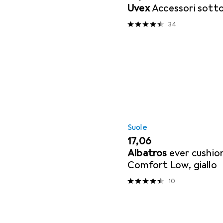
Uvex
Accessori sott
34
Suole
EUR
17,06
Albatros
ever cushio
Comfort Low, giallo
10