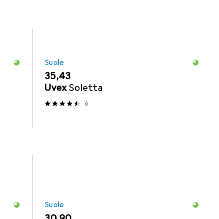
Suole
EUR
35,43
Uvex
Soletta
6
Suole
EUR
30,90