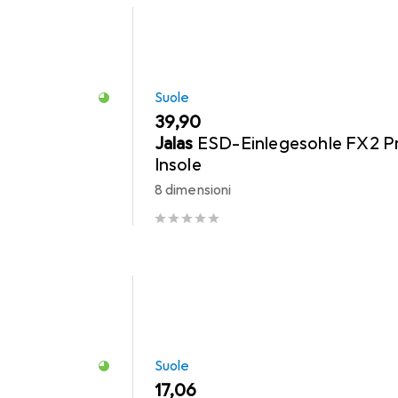
Suole
EUR
39,90
Jalas
ESD-Einlegesohle FX2 P
Insole
8 dimensioni
Suole
EUR
17,06