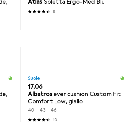
de,
Atlas
Soletta Ergo-Med Blu
8
Suole
EUR
17,06
de,
Albatros
ever cushion Custom Fit
Comfort Low, giallo
40
43
46
10