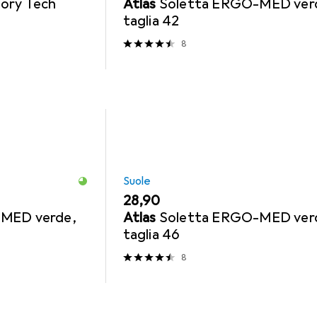
ory Tech
Atlas
Soletta ERGO-MED ver
taglia 42
8
Suole
EUR
28,90
MED verde,
Atlas
Soletta ERGO-MED ver
taglia 46
8