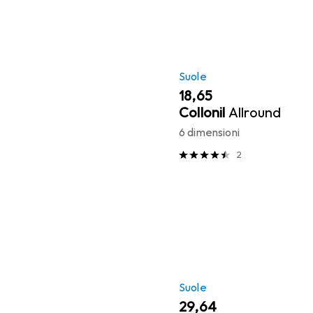
Suole
EUR
18,65
Collonil
Allround
6 dimensioni
2
Suole
EUR
29,64