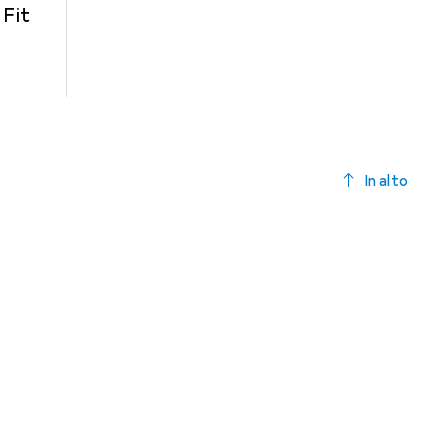
 Fit
In alto