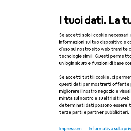
Cerca
I tuoi dati. La t
Se accetti solo i cookie necessari,
Categoria Navigazione
Tutte le categorie
Fai da te + Giardino
Tutte le categorie
informazioni sul tuo dispositivo 
d'uso sul nostro sito web tramite 
EU
68
Fai da te + Giardino
tecnologie simili. Questi permett
Ab
un login sicuro e funzioni di base com
Sicurezza
12 
Se accetti tutti i cookie, ci permet
Sicurezza sul lavoro
questi dati per mostrarti offerte
Abbigliamento da
Accessori p
migliorare il nostro negozio e visua
lavoro
mirata sul nostro e su altri siti web 
determinati dati possono essere t
Copricapo + Casco
Qui trovi accessori adatti
terze parti e partner pubblicitari.
Ordina per
:
Rilevanza
Giacca da lavoro
Impressum
Informativa sulla pri
Elenco dei prodotti