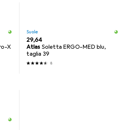
Suole
EUR
29,64
ro-X
Atlas
Soletta ERGO-MED blu,
taglia 39
8