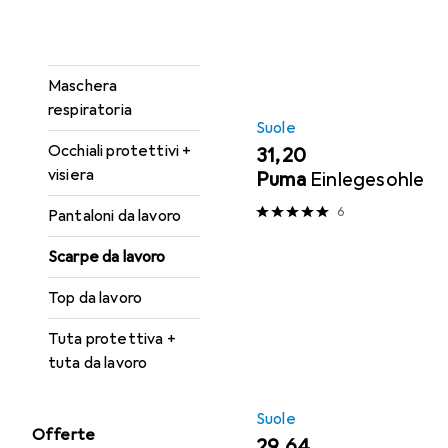
Gilet di sicurezza
Guanti di sicurezza
Maschera
respiratoria
Suole
Occhiali protettivi +
EUR
31,20
visiera
Puma
Einlegesohle
6
Pantaloni da lavoro
Scarpe da lavoro
Top da lavoro
Tuta protettiva +
tuta da lavoro
Suole
Offerte
EUR
29,64