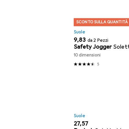
SCONTO SULLA QUANTITÀ
Suole
EUR
9,83
da 2 Pezzi
Safety Jogger
Solet
10 dimensioni
5
Suole
EUR
27,57