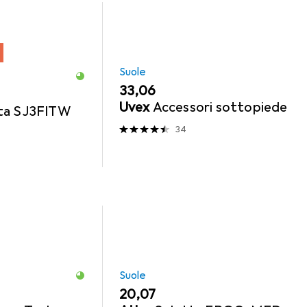
Suole
EUR
33,06
Uvex
Accessori sottopiede
ta SJ3FITW
34
Suole
EUR
20,07