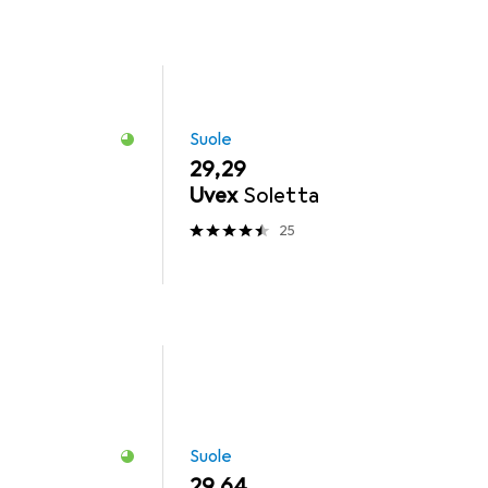
Suole
EUR
29,29
Uvex
Soletta
25
Suole
EUR
29,64