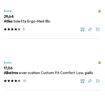
Suole
EUR
29,64
Atlas
Soletta Ergo-Med Blu
8
Suole
EUR
17,06
Albatros
ever cushion Custom Fit Comfort Low, giallo
10