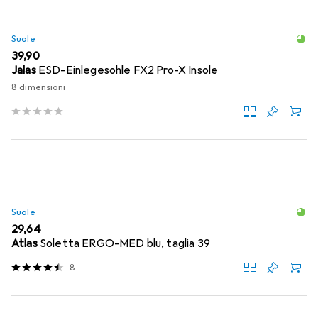
Suole
EUR
39,90
Jalas
ESD-Einlegesohle FX2 Pro-X Insole
8 dimensioni
Suole
EUR
29,64
Atlas
Soletta ERGO-MED blu, taglia 39
8