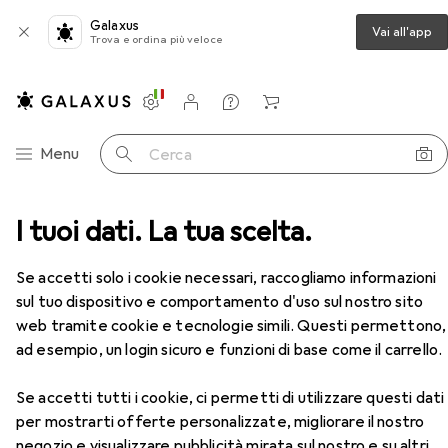
Galaxus
Vai all'app
Trova e ordina più veloce
Impostazioni
Conto cliente
Liste di confronto
Liste dei desideri
Carrello
Categoria Navigazione
Menu
Cerca
o da lavoro
I tuoi dati. La tua scelta.
Scarpe da lavoro
Abeba Scarpe ESD
Accessori
EUR
67,78
Se accetti solo i cookie necessari, raccogliamo informazioni
Abeba
Scarpe ESD
sul tuo dispositivo e comportamento d'uso sul nostro sito
12 dimensioni
web tramite cookie e tecnologie simili. Questi permettono,
ad esempio, un login sicuro e funzioni di base come il carrello.
Accessori per Abeba Scarpe ESD
Se accetti tutti i cookie, ci permetti di utilizzare questi dati
per mostrarti offerte personalizzate, migliorare il nostro
Qui trovi accessori adatti per il prodotto Abeba Scarpe
negozio e visualizzare pubblicità mirata sul nostro e su altri