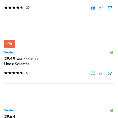
25
−7%
Suole
EUR
EUR
29,49
anziché
31,77
Uvex
Soletta
6
Suole
EUR
29,64