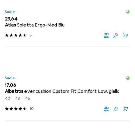
Suole
EUR
29,64
Atlas
Soletta Ergo-Med Blu
8
Suole
EUR
17,06
Albatros
ever cushion Custom Fit Comfort Low, giallo
40
43
46
10