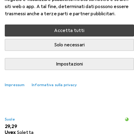
ESD della categoria Suole.
siti web o app. A tal fine, determinati dati possono essere
trasmessi anche a terze parti e partner pubblicitari.
Rilevanza
Elenco dei prodotti
Accetta tutti
Solo necessari
Suole
EUR
31,20
Impostazioni
Puma
Einlegesohle
6
Impressum
Informativa sulla privacy
Suole
EUR
29,29
Uvex
Soletta