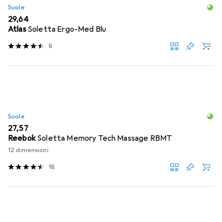
Suole
EUR
29,64
Atlas
Soletta Ergo-Med Blu
8
Suole
EUR
27,57
Reebok
Soletta Memory Tech Massage RBMT
12 dimensioni
18