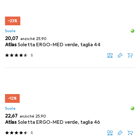
−23%
Suole
EUR
EUR
20,07
anziché
25,90
Atlas
Soletta ERGO-MED verde, taglia 44
8
−12%
Suole
EUR
EUR
22,67
anziché
25,90
Atlas
Soletta ERGO-MED verde, taglia 46
8