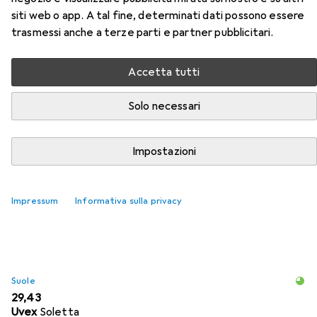
ESD della categoria Suole.
siti web o app. A tal fine, determinati dati possono essere
trasmessi anche a terze parti e partner pubblicitari.
Rilevanza
Elenco dei prodotti
Accetta tutti
Solo necessari
Suole
EUR
31,20
Impostazioni
Puma
Einlegesohle
6
Impressum
Informativa sulla privacy
Suole
EUR
29,43
Uvex
Soletta