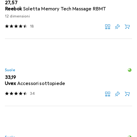
EUR
27,57
Reebok
Soletta Memory Tech Massage RBMT
12 dimensioni
18
Suole
EUR
33,19
Uvex
Accessori sottopiede
34