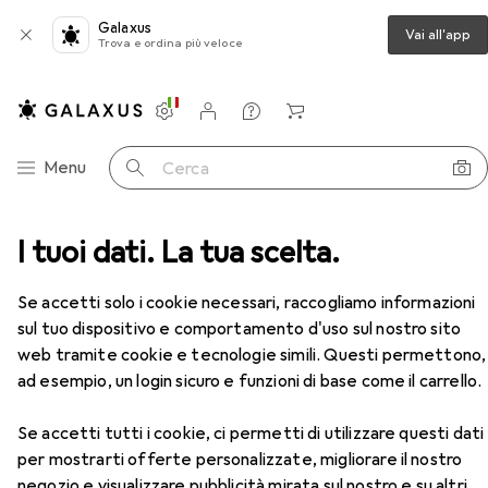
Galaxus
Vai all'app
Trova e ordina più veloce
Impostazioni
Conto cliente
Liste di confronto
Liste dei desideri
Carrello
Categoria Navigazione
Menu
Cerca
o da lavoro
I tuoi dati. La tua scelta.
Scarpe da lavoro
Abeba Scarpe ESD
Accessori
EUR
69,90
Se accetti solo i cookie necessari, raccogliamo informazioni
Abeba
Scarpe ESD
sul tuo dispositivo e comportamento d'uso sul nostro sito
6 dimensioni
web tramite cookie e tecnologie simili. Questi permettono,
ad esempio, un login sicuro e funzioni di base come il carrello.
Accessori per Abeba Scarpe ESD
Se accetti tutti i cookie, ci permetti di utilizzare questi dati
per mostrarti offerte personalizzate, migliorare il nostro
Qui trovi accessori adatti per il prodotto Abeba Scarpe
negozio e visualizzare pubblicità mirata sul nostro e su altri