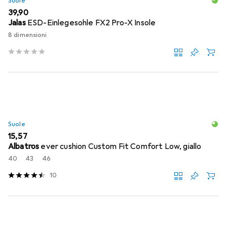
Suole
EUR
39,90
Jalas
ESD-Einlegesohle FX2 Pro-X Insole
8 dimensioni
Suole
EUR
15,57
Albatros
ever cushion Custom Fit Comfort Low, giallo
40
43
46
10