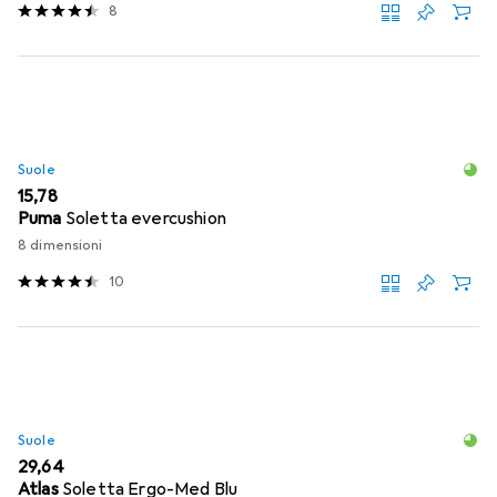
8
Suole
EUR
15,78
Puma
Soletta evercushion
8 dimensioni
10
Suole
EUR
29,64
Atlas
Soletta Ergo-Med Blu