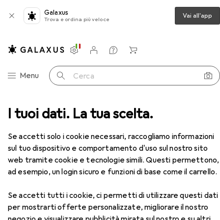
Galaxus
Vai all'app
Trova e ordina più veloce
Impostazioni
Conto cliente
Liste di confronto
Liste dei desideri
Carrello
Categoria Navigazione
Menu
Cerca
o da lavoro
I tuoi dati. La tua scelta.
Scarpe da lavoro
Abeba Scarpe ESD
Accessori
EUR
69,90
Se accetti solo i cookie necessari, raccogliamo informazioni
Abeba
Scarpe ESD
sul tuo dispositivo e comportamento d'uso sul nostro sito
6 dimensioni
web tramite cookie e tecnologie simili. Questi permettono,
ad esempio, un login sicuro e funzioni di base come il carrello.
Accessori per Abeba Scarpe ESD
Se accetti tutti i cookie, ci permetti di utilizzare questi dati
per mostrarti offerte personalizzate, migliorare il nostro
Qui trovi accessori adatti per il prodotto Abeba Scarpe
negozio e visualizzare pubblicità mirata sul nostro e su altri