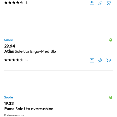
8
Suole
EUR
29,64
Atlas
Soletta Ergo-Med Blu
8
Suole
EUR
19,33
Puma
Soletta evercushion
8 dimensioni