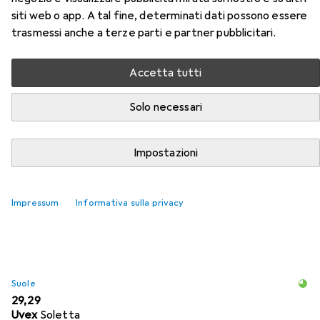
ESD della categoria Suole.
siti web o app. A tal fine, determinati dati possono essere
trasmessi anche a terze parti e partner pubblicitari.
Rilevanza
Elenco dei prodotti
Accetta tutti
Solo necessari
Suole
EUR
31,20
Impostazioni
Puma
Einlegesohle
6
Impressum
Informativa sulla privacy
Suole
EUR
29,29
Uvex
Soletta