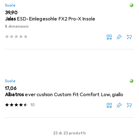
Suole
EUR
39,90
Jalas
ESD-Einlegesohle FX2 Pro-X Insole
8 dimensioni
Suole
EUR
17,06
Albatros
ever cushion Custom Fit Comfort Low, giallo
10
23 di 23 prodotti