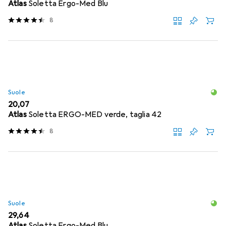
Atlas
Soletta Ergo-Med Blu
8
Suole
EUR
20,07
Atlas
Soletta ERGO-MED verde, taglia 42
8
Suole
EUR
29,64
Atlas
Soletta Ergo-Med Blu