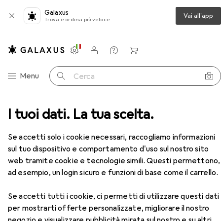
Galaxus
Vai all'app
Trova e ordina più veloce
Impostazioni
Conto cliente
Liste di confronto
Liste dei desideri
Carrello
Categoria Navigazione
Menu
Cerca
Scarpe da lavoro
I tuoi dati. La tua scelta.
Atlas Scarpa bassa di sicurezza S1P
Accessori
Se accetti solo i cookie necessari, raccogliamo informazioni
EUR
137,95
Atlas
Scarpa bassa di sicurezza S1P
sul tuo dispositivo e comportamento d'uso sul nostro sito
10 dimensioni
web tramite cookie e tecnologie simili. Questi permettono,
ad esempio, un login sicuro e funzioni di base come il carrello.
Se accetti tutti i cookie, ci permetti di utilizzare questi dati
Accessori per Atlas Scarpa bassa
per mostrarti offerte personalizzate, migliorare il nostro
negozio e visualizzare pubblicità mirata sul nostro e su altri