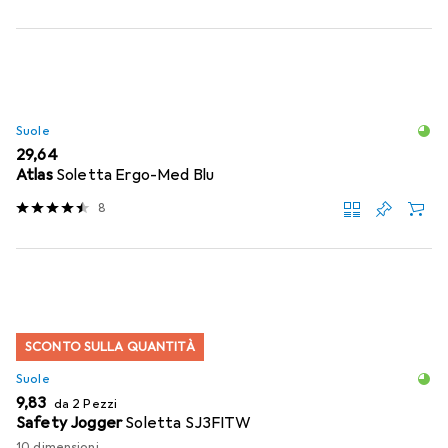
Suole
EUR
29,64
Atlas
Soletta Ergo-Med Blu
8
SCONTO SULLA QUANTITÀ
Suole
EUR
9,83
da 2 Pezzi
Safety Jogger
Soletta SJ3FITW
10 dimensioni