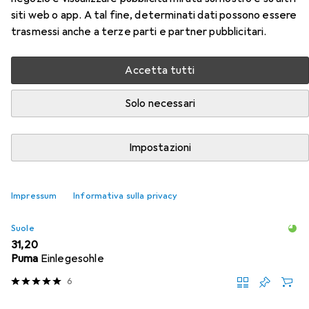
di sicurezza S1P
siti web o app. A tal fine, determinati dati possono essere
trasmessi anche a terze parti e partner pubblicitari.
Qui trovi accessori adatti per il prodotto Atlas Scarpa
bassa di sicurezza S1P della categoria Suole.
Accetta tutti
Popolare
Atlas
Solo necessari
Rilevanza
Impostazioni
Elenco dei prodotti
Impressum
Informativa sulla privacy
Suole
EUR
31,20
Puma
Einlegesohle
6