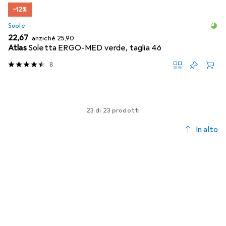
−12%
Suole
EUR
EUR
22,67
anziché
25,90
Atlas
Soletta ERGO-MED verde, taglia 46
8
23 di 23 prodotti
In alto