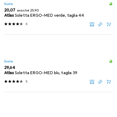
Suole
EUR
EUR
20,07
anziché
25,90
Atlas
Soletta ERGO-MED verde, taglia 44
8
Suole
EUR
29,64
Atlas
Soletta ERGO-MED blu, taglia 39
8