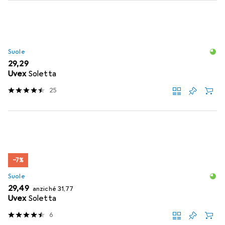
Suole
EUR
29,29
Uvex
Soletta
25
−7%
Suole
EUR
EUR
29,49
anziché
31,77
Uvex
Soletta
6