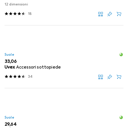
12 dimensioni
18
Suole
EUR
33,06
Uvex
Accessori sottopiede
34
Suole
EUR
29,64