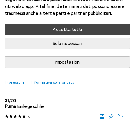
siti web o app. A tal fine, determinati dati possono essere
Qui trovi accessori adatti per il prodotto Atlas Scarpa
trasmessi anche a terze parti e partner pubblicitari.
bassa di sicurezza S1P della categoria Suole.
Accetta tutti
Popolare
Atlas
Solo necessari
Rilevanza
Impostazioni
Elenco dei prodotti
Impressum
Informativa sulla privacy
Suole
EUR
31,20
Puma
Einlegesohle
6