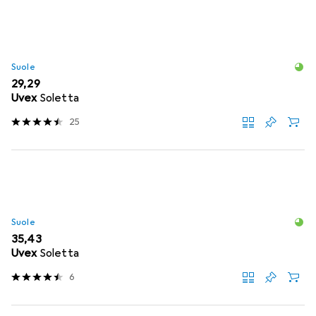
Suole
EUR
29,29
Uvex
Soletta
25
Suole
EUR
35,43
Uvex
Soletta
6