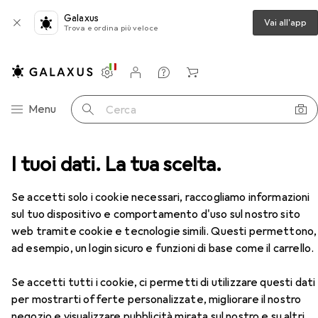
Galaxus
Vai all'app
Trova e ordina più veloce
Impostazioni
Conto cliente
Liste di confronto
Liste dei desideri
Carrello
Categoria Navigazione
Menu
Cerca
Scarpe da lavoro
I tuoi dati. La tua scelta.
Atlas Scarpa bassa di sicurezza S1P
Accessori
EUR
EUR
161,31
anziché
171,66
Se accetti solo i cookie necessari, raccogliamo informazioni
Atlas
Scarpa bassa di sicurezza S1P
sul tuo dispositivo e comportamento d'uso sul nostro sito
6 dimensioni
web tramite cookie e tecnologie simili. Questi permettono,
ad esempio, un login sicuro e funzioni di base come il carrello.
Se accetti tutti i cookie, ci permetti di utilizzare questi dati
Accessori per Atlas Scarpa bassa
per mostrarti offerte personalizzate, migliorare il nostro
di sicurezza S1P
negozio e visualizzare pubblicità mirata sul nostro e su altri