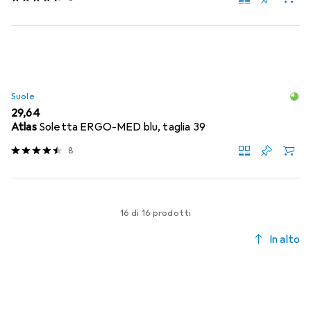
Suole
EUR
29,64
Atlas
Soletta ERGO-MED blu, taglia 39
8
16 di 16 prodotti
In alto