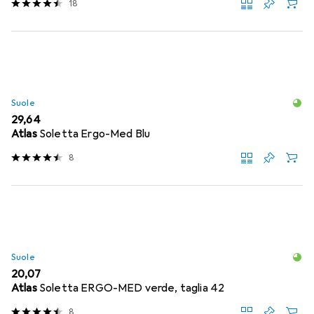
18
Suole
EUR
29,64
Atlas
Soletta Ergo-Med Blu
8
Suole
EUR
20,07
Atlas
Soletta ERGO-MED verde, taglia 42
8