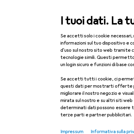
Cerca
I tuoi dati. La t
Se accetti solo i cookie necessari,
Categoria Navigazione
Tutte le categorie
Fai da te + Giardino
Sicur
Tutte le categorie
informazioni sul tuo dispositivo 
d'uso sul nostro sito web tramite 
Fai da te + Giardino
tecnologie simili. Questi permett
EU
117
un login sicuro e funzioni di base com
At
Sicurezza
10 
Se accetti tutti i cookie, ci permet
Sicurezza sul lavoro
questi dati per mostrarti offerte
Abbigliamento da
migliorare il nostro negozio e visua
lavoro
Accessori pe
mirata sul nostro e su altri siti web 
determinati dati possono essere t
Copricapo + Casco
terze parti e partner pubblicitari.
Qui trovi accessori adatti p
Giacca da lavoro
Impressum
Informativa sulla pri