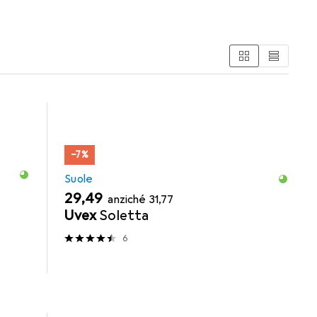
−7%
Suole
EUR
EUR
29,49
anziché
31,77
Uvex
Soletta
6