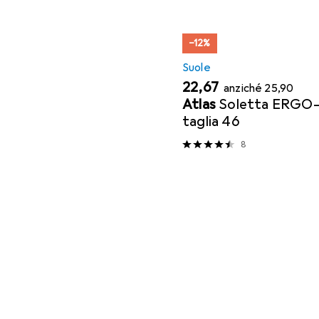
−12%
Suole
EUR
EUR
22,67
anziché
25,90
Atlas
Soletta ERGO-
taglia 46
8