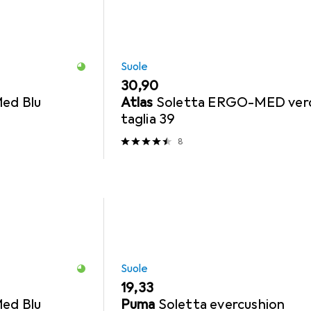
Suole
EUR
30,90
ed Blu
Atlas
Soletta ERGO-MED ver
taglia 39
8
Suole
EUR
19,33
ed Blu
Puma
Soletta evercushion