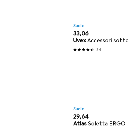
Suole
EUR
33,06
Uvex
Accessori sott
34
Suole
EUR
29,64
Atlas
Soletta ERGO-