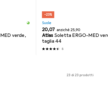
−23%
Suole
EUR
EUR
20,07
anziché
25,90
MED verde,
Atlas
Soletta ERGO-MED ver
taglia 44
8
23 di 23 prodotti