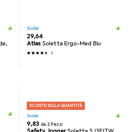
Suole
EUR
29,64
de,
Atlas
Soletta Ergo-Med Blu
8
SCONTO SULLA QUANTITÀ
Suole
EUR
9,83
da 2 Pezzi
Safety Jogger
Soletta SJ3FITW