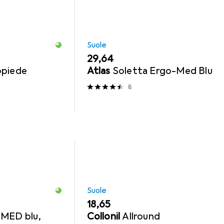
Suole
EUR
29,64
opiede
Atlas
Soletta Ergo-Med Blu
8
Suole
EUR
18,65
MED blu,
Collonil
Allround