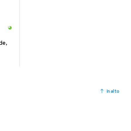
de,
In alto