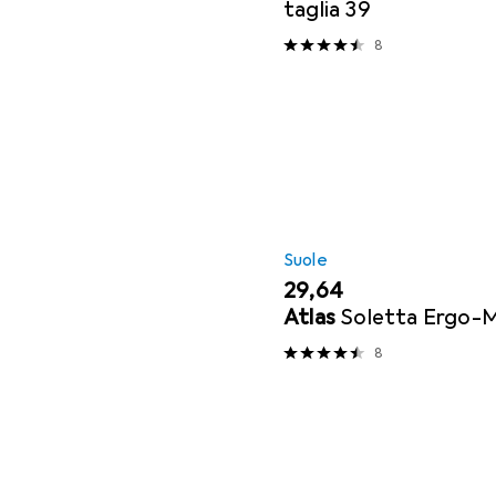
taglia 39
8
Suole
EUR
29,64
Atlas
Soletta Ergo-M
8