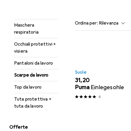
Gilet di sicurezza
Popolare
Atlas
Guanti di sicurezza
Ordina per
:
Rilevanza
Maschera
respiratoria
Elenco dei prodotti
Occhiali protettivi +
visiera
Pantaloni da lavoro
Suole
Scarpe da lavoro
EUR
31,20
Puma
Einlegesohle
Top da lavoro
6
Tuta protettiva +
tuta da lavoro
Offerte