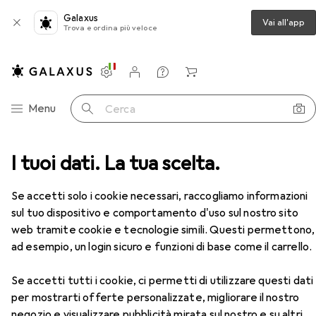
Galaxus
Vai all'app
Trova e ordina più veloce
Impostazioni
Conto cliente
Liste di confronto
Liste dei desideri
Carrello
Categoria Navigazione
Menu
Cerca
Bachmann Piastra a parete / coperchio dell'interruttore
I tuoi dati. La tua scelta.
Accessori
Se accetti solo i cookie necessari, raccogliamo informazioni
EUR
18,77
sul tuo dispositivo e comportamento d'uso sul nostro sito
Bachmann
Piastra a parete / coperchio
web tramite cookie e tecnologie simili. Questi permettono,
dell'interruttore
ad esempio, un login sicuro e funzioni di base come il carrello.
Se accetti tutti i cookie, ci permetti di utilizzare questi dati
per mostrarti offerte personalizzate, migliorare il nostro
negozio e visualizzare pubblicità mirata sul nostro e su altri