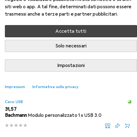
Accessori per Bachmann Piastra
siti web o app. A tal fine, determinati dati possono essere
a parete / coperchio
trasmessi anche a terze parti e partner pubblicitari.
dell'interruttore
Accetta tutti
Qui trovi accessori adatti per il prodotto Bachmann
Piastra a parete / coperchio dell'interruttore della
Solo necessari
categoria Cavo USB.
Rilevanza
Impostazioni
Elenco dei prodotti
Impressum
Informativa sulla privacy
Cavo USB
EUR
31,57
Bachmann
Modulo personalizzato 1 x USB 3.0