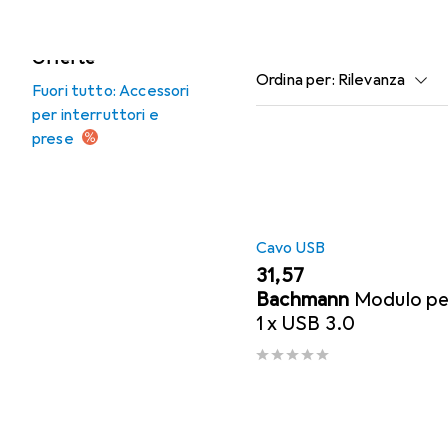
Qui trovi accessori adatti 
Offerte
Ordina per
:
Rilevanza
Fuori tutto: Accessori
per interruttori e
Elenco dei prodotti
prese
Cavo USB
EUR
31,57
Bachmann
Modulo pe
1 x USB 3.0