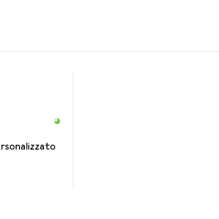
per il prodotto Bachmann Piastra a parete / coperchio dell'inte
rsonalizzato