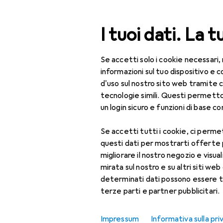
Cerca
I tuoi dati. La t
Se accetti solo i cookie necessari,
Categoria Navigazione
categorie
Fai da te + Giardino
Elettricità
Interruttori
Tutte le categorie
informazioni sul tuo dispositivo 
d'uso sul nostro sito web tramite 
Fai da te + Giardino
tecnologie simili. Questi permett
un login sicuro e funzioni di base com
Elettricità
EU
20
Ba
Se accetti tutti i cookie, ci permet
Interruttori + Prese
questi dati per mostrarti offerte
Accessori per
migliorare il nostro negozio e visua
interruttori e prese
mirata sul nostro e su altri siti web 
determinati dati possono essere t
Interruttore luce +
Accessori p
terze parti e partner pubblicitari.
tapparelle
dell'interru
Presa di corrente
Impressum
Informativa sulla pri