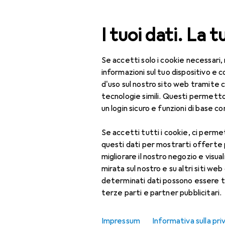
Cerca
I tuoi dati. La t
Se accetti solo i cookie necessari,
Categoria Navigazione
Tutte le categorie
Fai 
Tutte le categorie
informazioni sul tuo dispositivo 
d'uso sul nostro sito web tramite 
Fai da te + Giardino
tecnologie simili. Questi permett
Fe
un login sicuro e funzioni di base com
14.
Sicurezza
Se accetti tutti i cookie, ci permet
Autoprotezione
questi dati per mostrarti offerte
Accessori per
migliorare il nostro negozio e visua
Accessori p
mascherine
mirata sul nostro e su altri siti web 
determinati dati possono essere t
Accessori per torcia
Qui trovi accessori adatti 
terze parti e partner pubblicitari.
Accessori per torcia
Ordina per
:
Rilevanza
frontale
Impressum
Informativa sulla pri