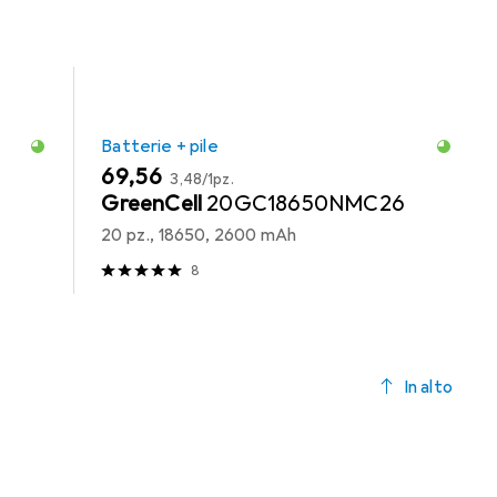
Batterie + pile
EUR
EUR
69,56
3,48
/
1pz.
GreenCell
20GC18650NMC26
20 pz., 18650, 2600 mAh
8
In alto