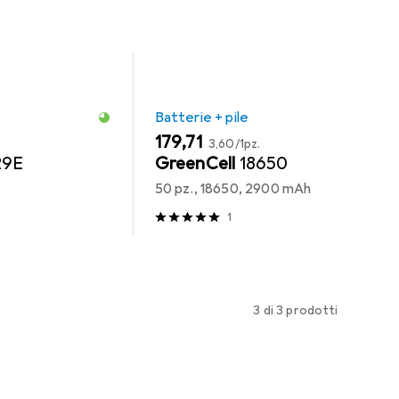
Batterie + pile
EUR
EUR
179,71
3,60
/
1pz.
29E
GreenCell
18650
50 pz., 18650, 2900 mAh
1
3 di 3 prodotti