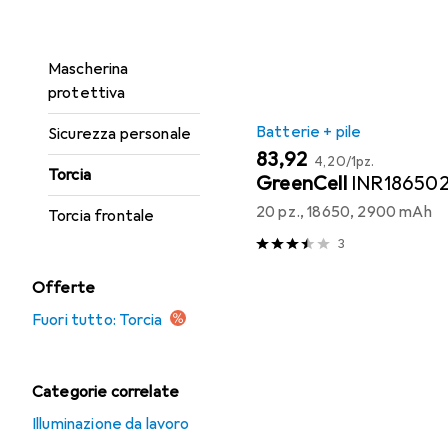
Elenco dei prodotti
Gilet di sicurezza
Mascherina
protettiva
Batterie + pile
Sicurezza personale
EUR
EUR
83,92
4,20
/
1pz.
Torcia
GreenCell
INR18650
20 pz., 18650, 2900 mAh
Torcia frontale
3
Offerte
Fuori tutto: Torcia
Categorie correlate
Illuminazione da lavoro