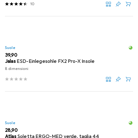
10
Suole
EUR
39,90
Jalas
ESD-Einlegesohle FX2 Pro-X Insole
8 dimensioni
Suole
EUR
28,90
Atlas
Soletta ERGO-MED verde, taglia 44