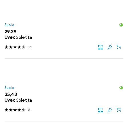
Suole
EUR
29,29
Uvex
Soletta
25
Suole
EUR
35,43
Uvex
Soletta
6