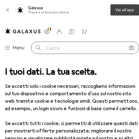
Galaxus
Vai all'app
Trova e ordina più veloce
Impostazioni
Conto cliente
Liste di confronto
Liste dei desideri
Carrello
Categoria Navigazione
Menu
Cerca
ro
I tuoi dati. La tua scelta.
Scarpe da lavoro
Jalas Sandalo di sicurezza S1
Accessori
EUR
176,73
Se accetti solo i cookie necessari, raccogliamo informazioni
Jalas
Sandalo di sicurezza S1
sul tuo dispositivo e comportamento d'uso sul nostro sito
11 dimensioni
web tramite cookie e tecnologie simili. Questi permettono,
ad esempio, un login sicuro e funzioni di base come il carrello.
Accessori per Jalas Sandalo di
Se accetti tutti i cookie, ci permetti di utilizzare questi dati
per mostrarti offerte personalizzate, migliorare il nostro
sicurezza S1
negozio e visualizzare pubblicità mirata sul nostro e su altri