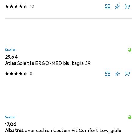
10
Suole
EUR
29,64
Atlas
Soletta ERGO-MED blu, taglia 39
8
Suole
EUR
17,06
Albatros
ever cushion Custom Fit Comfort Low, giallo