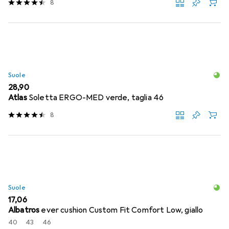
8
Suole
EUR
28,90
Atlas
Soletta ERGO-MED verde, taglia 46
8
Suole
EUR
17,06
Albatros
ever cushion Custom Fit Comfort Low, giallo
40
43
46