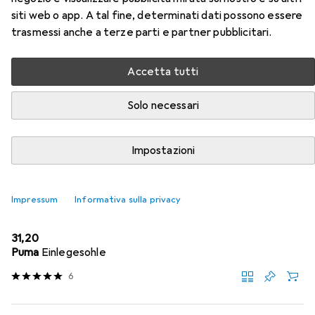
siti web o app. A tal fine, determinati dati possono essere
Qui trovi accessori adatti per il prodotto Jalas Sandalo di
trasmessi anche a terze parti e partner pubblicitari.
sicurezza S1 della categoria Suole.
Accetta tutti
Popolare
Jalas
Solo necessari
Rilevanza
Impostazioni
Elenco dei prodotti
Impressum
Informativa sulla privacy
Suole
EUR
31,20
Puma
Einlegesohle
6