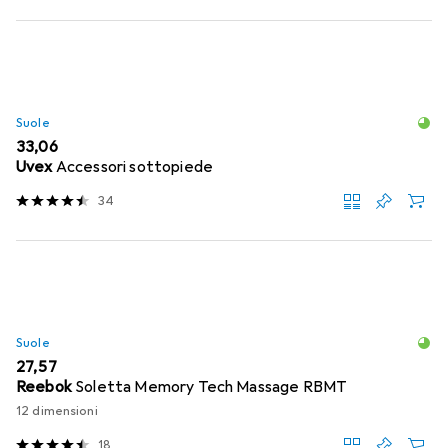
Suole
EUR
33,06
Uvex
Accessori sottopiede
34
Suole
EUR
27,57
Reebok
Soletta Memory Tech Massage RBMT
12 dimensioni
18